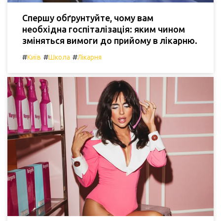
Спершу обґрунтуйте, чому вам
необхідна госпіталізація: яким чином
зміняться вимоги до прийому в лікарню.
#
#
#
Київ
Школа
Лікарня