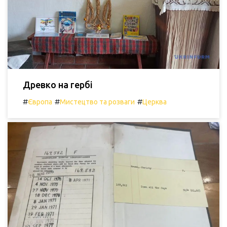
Древко на гербі
#
#
#
Європа
Мистецтво та розваги
Церква