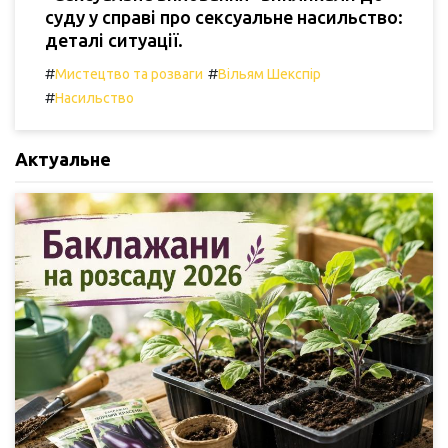
суду у справі про сексуальне насильство:
деталі ситуації.
#
#
Мистецтво та розваги
Вільям Шекспір
#
Насильство
Актуальне