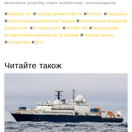
включаючи розробку нових антибіотиків і антиоксидантів.
#
#
#
#
Університет
Харчова промисловість
Біологія
Медицина
#
#
Національна академія наук України
Національний авіаційний
#
#
#
університет
Антиоксидант
Антибіотик
Національний
#
антарктичний науковий центр України
Мікроорганізми
#
#
Антарктика
Діти
Читайте також