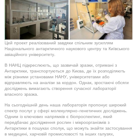
Цей проект реалізований завдяки спільним зусиллям
Національного антарктичного наукового центру та Київського
авіаційного університету.
В НАНЦ підкреслюють, що зазвичай зразки, отримані з
Антарктики, транспортуються до Києва, де їх розподіляють
між різними установами НАНУ, університетами або
відправляють на аналізи за кордон. Однак, зростаючі обсяги
досліджень вимагають створення сучасної лабораторії
власного зразка.
На сьогоднішній день наша лабораторія пропонує широкий
спектр послуг у сфері молекулярно-генетичних досліджень.
Одним із ключових напрямків є біопроспектинг, який
передбачає дослідження рослин і мікроорганізмів з
Антарктики в пошуках сполук, що можуть знайти застосування
в медицині, харчовій промисловості та інших галузях,