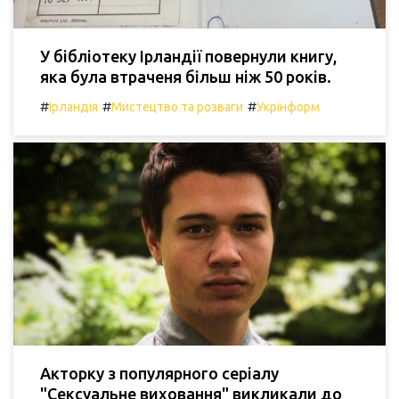
У бібліотеку Ірландії повернули книгу,
яка була втраченя більш ніж 50 років.
#
#
#
Ірландія
Мистецтво та розваги
Укрінформ
Акторку з популярного серіалу
"Сексуальне виховання" викликали до