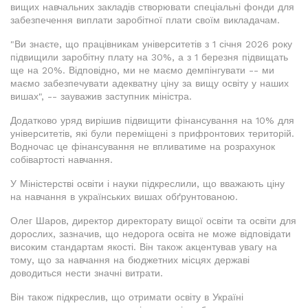
вищих навчальних закладів створювати спеціальні фонди для
забезпечення виплати заробітної плати своїм викладачам.
"Ви знаєте, що працівникам університетів з 1 січня 2026 року
підвищили заробітну плату на 30%, а з 1 березня підвищать
ще на 20%. Відповідно, ми не маємо демпінгувати -- ми
маємо забезпечувати адекватну ціну за вищу освіту у наших
вишах", -- зауважив заступник міністра.
Додатково уряд вирішив підвищити фінансування на 10% для
університетів, які були переміщені з прифронтових територій.
Водночас це фінансування не впливатиме на розрахунок
собівартості навчання.
У Міністерстві освіти і науки підкреслили, що вважають ціну
на навчання в українських вишах обґрунтованою.
Олег Шаров, директор директорату вищої освіти та освіти для
дорослих, зазначив, що недорога освіта не може відповідати
високим стандартам якості. Він також акцентував увагу на
тому, що за навчання на бюджетних місцях державі
доводиться нести значні витрати.
Він також підкреслив, що отримати освіту в Україні