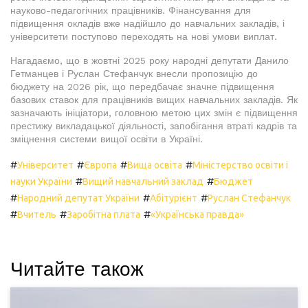
науково-педагогічних працівників. Фінансування для
підвищення окладів вже надійшло до навчальних закладів, і
університети поступово переходять на нові умови виплат.
Нагадаємо, що в жовтні 2025 року народні депутати Данило
Гетманцев і Руслан Стефанчук внесли пропозицію до
бюджету на 2026 рік, що передбачає значне підвищення
базових ставок для працівників вищих навчальних закладів. Як
зазначають ініціатори, головною метою цих змін є підвищення
престижу викладацької діяльності, запобігання втраті кадрів та
зміцнення системи вищої освіти в Україні.
#
#
#
#
Університет
Європа
Вища освіта
Міністерство освіти і
#
#
науки України
Вищий навчальний заклад
Бюджет
#
#
#
Народний депутат України
Абітурієнт
Руслан Стефанчук
#
#
#
Вчитель
Заробітна плата
«Українська правда»
Читайте також