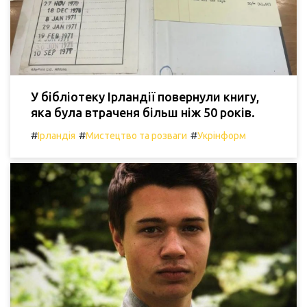
У бібліотеку Ірландії повернули книгу,
яка була втраченя більш ніж 50 років.
#
#
#
Ірландія
Мистецтво та розваги
Укрінформ