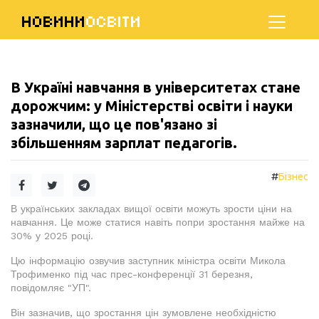
НОВИНИ
ОСВІТИ
В Україні навчання в університетах стане
дорожчим: у Міністерстві освіти і науки
зазначили, що це пов'язано зі
збільшенням зарплат педагогів.
#
Бізнес
В українських закладах вищої освіти можуть зрости ціни на
навчання. Це може статися навіть попри зростання майже на
30% у 2025 році.
Цю інформацію озвучив заступник міністра освіти Микола
Трофименко під час прес-конференції 31 березня,
повідомляє "УП".
Він зазначив, що зростання цін зумовлене необхідністю