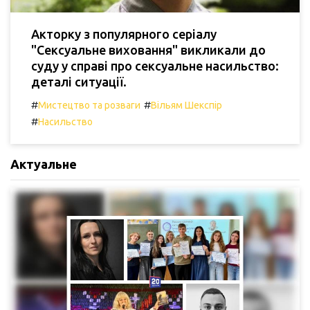
Акторку з популярного серіалу
"Сексуальне виховання" викликали до
суду у справі про сексуальне насильство:
деталі ситуації.
#
#
Мистецтво та розваги
Вільям Шекспір
#
Насильство
Актуальне