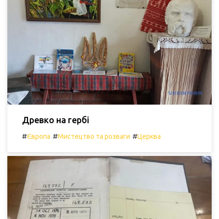
Древко на гербі
#
#
#
Європа
Мистецтво та розваги
Церква