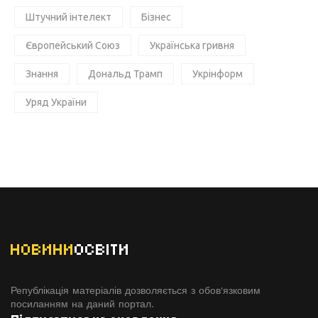
Штучний інтелект
Бізнес
Європейський Союз
Українська гривня
Знання
Дональд Трамп
Укрінформ
Уряд України
НОВИНИ
ОСВІТИ
Републікація матеріалів дозволяється з обов'язковим
посиланням на даний портал.