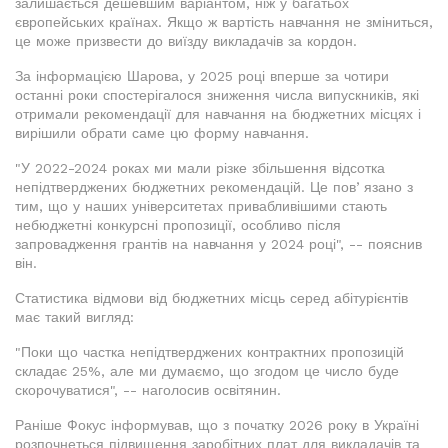
залишається дешевшим варіантом, ніж у багатьох
європейських країнах. Якщо ж вартість навчання не зміниться,
це може призвести до виїзду викладачів за кордон.
За інформацією Шарова, у 2025 році вперше за чотири
останні роки спостерігалося зниження числа випускників, які
отримали рекомендації для навчання на бюджетних місцях і
вирішили обрати саме цю форму навчання.
"У 2022-2024 роках ми мали різке збільшення відсотка
непідтверджених бюджетних рекомендацій. Це повʼязано з
тим, що у наших університетах привабливішими стають
небюджетні конкурсні пропозиції, особливо після
запровадження грантів на навчання у 2024 році", -- пояснив
він.
Статистика відмови від бюджетних місць серед абітурієнтів
має такий вигляд:
"Поки що частка непідтверджених контрактних пропозицій
складає 25%, але ми думаємо, що згодом це число буде
скорочуватися", -- наголосив освітянин.
Раніше Фокус інформував, що з початку 2026 року в Україні
розпочнеться підвищення заробітних плат для викладачів та