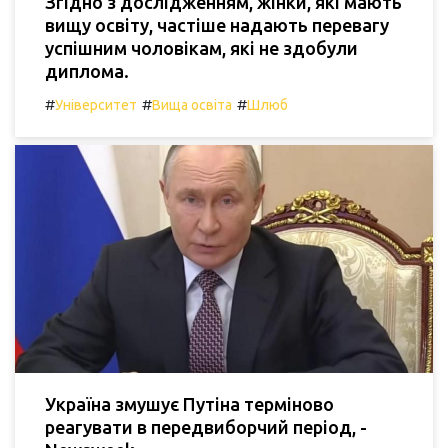
Згідно з дослідженням, жінки, які мають
вищу освіту, частіше надають перевагу
успішним чоловікам, які не здобули
диплома.
#
#
#
Університет
Вища освіта
Шлюб
Україна змушує Путіна терміново
реагувати в передвиборчий період, -