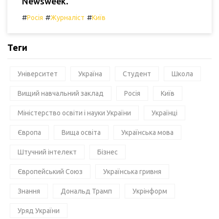
Newsweek.
#
#
#
Росія
Журналіст
Київ
Теги
Університет
Україна
Студент
Школа
Вищий навчальний заклад
Росія
Київ
Міністерство освіти і науки України
Українці
Європа
Вища освіта
Українська мова
Штучний інтелект
Бізнес
Європейський Союз
Українська гривня
Знання
Дональд Трамп
Укрінформ
Уряд України