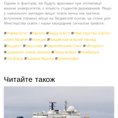
Одним із факторів, які будуть враховані при оптимізації
мережі університетів, є кількість студентів-державників. Якщо
у навчальних закладах вищої освіти менш ніж третина
вступників отримує місця на бюджетній основі, це стане для
Міністерства освіти і науки своєрідним сигналом тривоги.
#
#
#
#
Університет
Європа
Вища освіта
Міністерство освіти і
#
#
науки України
Коледж
Вищий навчальний заклад
#
#
#
#
Бюджет
Інвестиції
Європейський Союз
Абітурієнт
#
#
#
Дзеркало тижня. Україна
Гейдельберг
Кембридж
#
#
#
Оксфорд
Західна Україна
Демографія
Читайте також