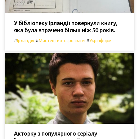
У бібліотеку Ірландії повернули книгу,
яка була втраченя більш ніж 50 років.
#
#
#
Ірландія
Мистецтво та розваги
Укрінформ
Акторку з популярного серіалу