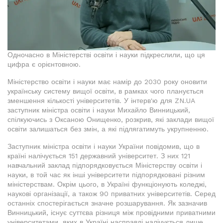
Одночасно в Міністерстві освіти і науки підкреслили, що ця
цифра є орієнтовною.
Міністерство освіти і науки має намір до 2030 року оновити
українську систему вищої освіти, в рамках чого планується
зменшення кількості університетів. У інтерв'ю для ZN.UA
заступник міністра освіти і науки Михайло Винницький,
спілкуючись з Оксаною Онищенко, розкрив, які заклади вищої
освіти залишаться без змін, а які підлягатимуть укрупненню.
Заступник міністра освіти і науки України повідомив, що в
країні налічується 151 державний університет. З них 121
навчальний заклад підпорядковується Міністерству освіти і
науки, в той час як інші університети підпорядковані різним
міністерствам. Окрім цього, в Україні функціонують коледжі,
наукові організації, а також 90 приватних університетів. Серед
останніх спостерігається значне розшарування. Як зазначив
Винницький, існує суттєва різниця між провідними приватними
університетами, яких в Україні насправді налічується лише