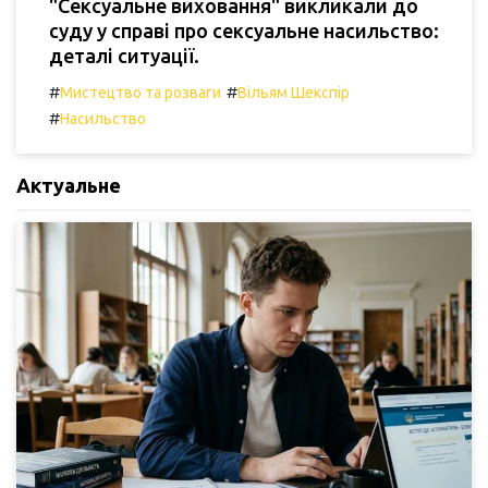
"Сексуальне виховання" викликали до
суду у справі про сексуальне насильство:
деталі ситуації.
#
#
Мистецтво та розваги
Вільям Шекспір
#
Насильство
Актуальне