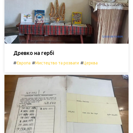
Древко на гербі
#
#
#
Європа
Мистецтво та розваги
Церква