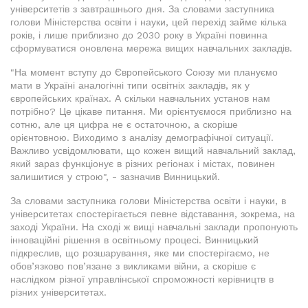
університетів з завтрашнього дня. За словами заступника
голови Міністерства освіти і науки, цей перехід займе кілька
років, і лише приблизно до 2030 року в Україні повинна
сформуватися оновлена мережа вищих навчальних закладів.
"На момент вступу до Європейського Союзу ми плануємо
мати в Україні аналогічні типи освітніх закладів, як у
європейських країнах. А скільки навчальних установ нам
потрібно? Це цікаве питання. Ми орієнтуємося приблизно на
сотню, але ця цифра не є остаточною, а скоріше
орієнтовною. Виходимо з аналізу демографічної ситуації.
Важливо усвідомлювати, що кожен вищий навчальний заклад,
який зараз функціонує в різних регіонах і містах, повинен
залишитися у строю", - зазначив Винницький.
За словами заступника голови Міністерства освіти і науки, в
університетах спостерігається певне відставання, зокрема, на
заході України. На сході ж вищі навчальні заклади пропонують
інноваційні рішення в освітньому процесі. Винницький
підкреслив, що розшарування, яке ми спостерігаємо, не
обов’язково пов’язане з викликами війни, а скоріше є
наслідком різної управлінської спроможності керівництв в
різних університетах.