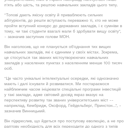
п'ять або шість, та рештою навчальних закладів цього типу.
"Топові дають якісну освіту й приваблюють сильних
абітурієнтів, до решти вступають переважно ті, хто не може
пройти вступний конкурс до державних закладів, і є сумніви в
тому, чи такі студенти взагалі мали б здобувати вищу освіту",
- зазначив заступник голови МОН.
Він наголосив, що не планується об'єднання тих вищих
навчальних закладів, які є єдиними у своїх містах. Зокрема,
це стосується так званих містоутворюючих навчальних
закладів у населених пунктах з населенням менше 100 тисяч
осіб.
"Це часто унікальні інтелектуальні осередки, які однозначно
мають і далі існувати й розвиватися. Ми постараємося
найближчим часом ініціювати спеціальні програми інвестицій
у такі заклади, адже світовий досвід якраз вказує на
перспективу розвитку так званих університетських міст --
наприклад, Кембридж, Оксфорд, Гейдельберг, Принстон...", -
зазначив Винницький.
Він підкреслив, що йдеться про поступову еволюцію, а не про
раптову необхідність для всіх переходити до одного з типів