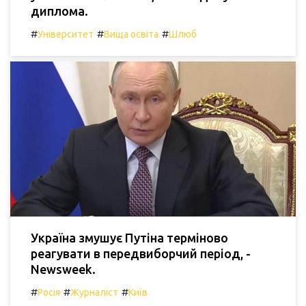
диплома.
#
#
#
Університет
Вища освіта
Шлюб
Україна змушує Путіна терміново
реагувати в передвиборчий період, -
Newsweek.
#
#
#
Росія
Журналіст
Київ