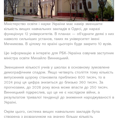
Міністерство освіти і науки України має намір зменшити
кількість вищих навчальних закладів в Одесі, де наразі
функціонує 12 університетів. В планах — об'єднати деякі з них
навколо сильніших установ, таких як університет імені
Мечникова. В цілому по країні цьогоріч буде закрито 10 вузів.
Цю інформацію в інтерв'ю для РБК-Україна озвучив заступник
міністра освіти Михайло Винницький.
Зменшення кількості учнів у школах в основному зумовлене
демографічним спадом. Якщо четверть століття тому кількість
випускників щороку становила приблизно 800 тисяч, то в
2024 році ця цифра знизиться до близько 360 тисяч. За
прогнозами, до 2028 року вона може впасти до 250 тисяч.
Винницький підкреслив, що це не є наслідком війни, а
результатом тривалої тенденції до зниження народжуваності в
Україні.
Окрім цього, система вищих навчальних закладів була
створена з розрахунком на значно більшу кількість