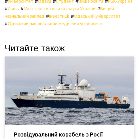
#
#
#
#
#
Університет
Одеса
Студент
Вища освіта
РБК-Україна
#
#
#
Львів
Міністерство освіти і науки України
Вищий
#
#
навчальний заклад
Інвестиції
Одеський університет
#
Одеський національний медичний університет
Читайте також
Розвідувальний корабель з Росії