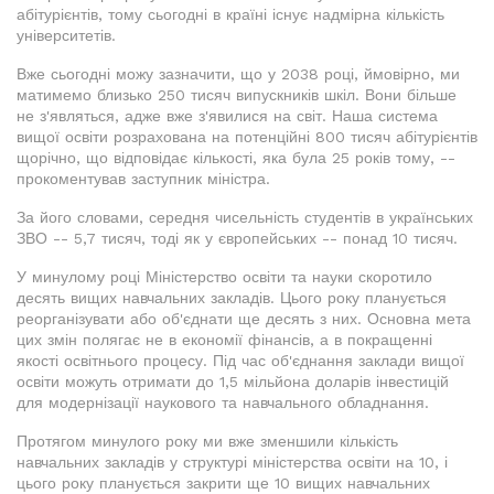
абітурієнтів, тому сьогодні в країні існує надмірна кількість
університетів.
Вже сьогодні можу зазначити, що у 2038 році, ймовірно, ми
матимемо близько 250 тисяч випускників шкіл. Вони більше
не з'являться, адже вже з'явилися на світ. Наша система
вищої освіти розрахована на потенційні 800 тисяч абітурієнтів
щорічно, що відповідає кількості, яка була 25 років тому, --
прокоментував заступник міністра.
За його словами, середня чисельність студентів в українських
ЗВО -- 5,7 тисяч, тоді як у європейських -- понад 10 тисяч.
У минулому році Міністерство освіти та науки скоротило
десять вищих навчальних закладів. Цього року планується
реорганізувати або об'єднати ще десять з них. Основна мета
цих змін полягає не в економії фінансів, а в покращенні
якості освітнього процесу. Під час об'єднання заклади вищої
освіти можуть отримати до 1,5 мільйона доларів інвестицій
для модернізації наукового та навчального обладнання.
Протягом минулого року ми вже зменшили кількість
навчальних закладів у структурі міністерства освіти на 10, і
цього року планується закрити ще 10 вищих навчальних