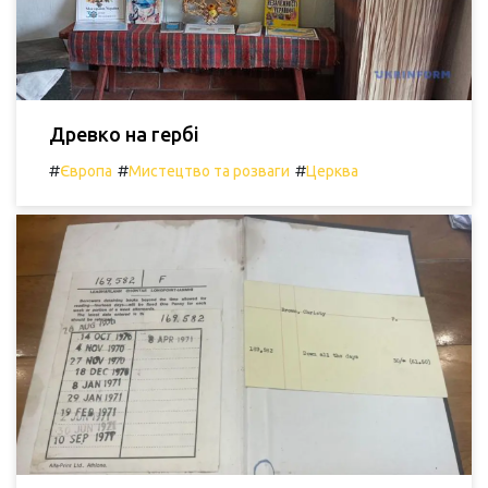
Древко на гербі
#
#
#
Європа
Мистецтво та розваги
Церква