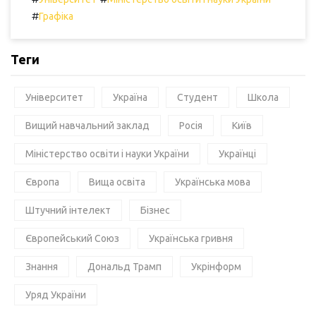
#
Графіка
Теги
Університет
Україна
Студент
Школа
Вищий навчальний заклад
Росія
Київ
Міністерство освіти і науки України
Українці
Європа
Вища освіта
Українська мова
Штучний інтелект
Бізнес
Європейський Союз
Українська гривня
Знання
Дональд Трамп
Укрінформ
Уряд України