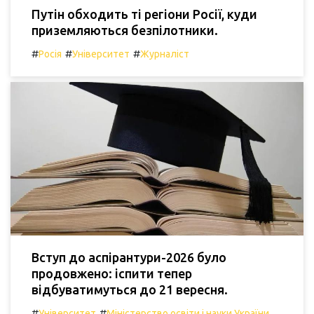
Путін обходить ті регіони Росії, куди
приземляються безпілотники.
#
#
#
Росія
Університет
Журналіст
Вступ до аспірантури-2026 було
продовжено: іспити тепер
відбуватимуться до 21 вересня.
#
#
Університет
Міністерство освіти і науки України