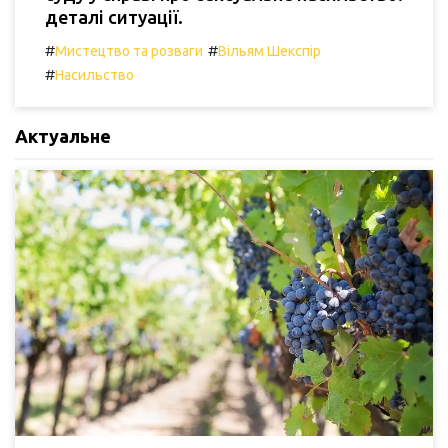
деталі ситуації.
#
#
Мистецтво та розваги
Вільям Шекспір
#
Насильство
Актуальне