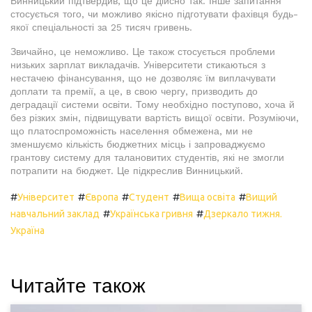
Винницький підтвердив, що це дійсно так. Інше запитання
стосується того, чи можливо якісно підготувати фахівця будь-
якої спеціальності за 25 тисяч гривень.
Звичайно, це неможливо. Це також стосується проблеми
низьких зарплат викладачів. Університети стикаються з
нестачею фінансування, що не дозволяє їм виплачувати
доплати та премії, а це, в свою чергу, призводить до
деградації системи освіти. Тому необхідно поступово, хоча й
без різких змін, підвищувати вартість вищої освіти. Розуміючи,
що платоспроможність населення обмежена, ми не
зменшуємо кількість бюджетних місць і запроваджуємо
грантову систему для талановитих студентів, які не змогли
потрапити на бюджет. Це підкреслив Винницький.
#
#
#
#
#
Університет
Європа
Студент
Вища освіта
Вищий
#
#
навчальний заклад
Українська гривня
Дзеркало тижня.
Україна
Читайте також