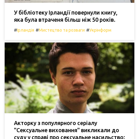
У бібліотеку Ірландії повернули книгу,
яка була втраченя більш ніж 50 років.
#
#
#
Ірландія
Мистецтво та розваги
Укрінформ
Акторку з популярного серіалу
"Сексуальне виховання" викликали до
суду у справі про сексуальне насильство: