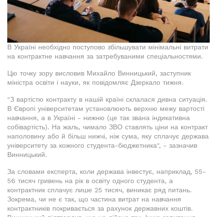
В Україні необхідно поступово збільшувати мінімальні витрати
на контрактне навчання за затребуваними спеціальностями.
Цю точку зору висловив Михайло Винницький, заступник
міністра освіти і науки, як повідомляє Дзеркало тижня.
"З вартістю контракту в нашій країні склалася дивна ситуація.
В Європі університетам установлюють верхню межу вартості
навчання, а в Україні - нижню (це так звана індикативна
собівартість). На жаль, чимало ЗВО ставлять ціни на контракт
наполовину або й більш нижчі, ніж сума, яку сплачує держава
університету за кожного студента-бюджетника", - зазначив
Винницький.
За словами експерта, коли держава інвестує, наприклад, 55-
56 тисяч гривень на рік в освіту одного студента, а
контрактник сплачує лише 25 тисяч, виникає ряд питань.
Зокрема, чи не є так, що частина витрат на навчання
контрактників покривається за рахунок державних коштів.