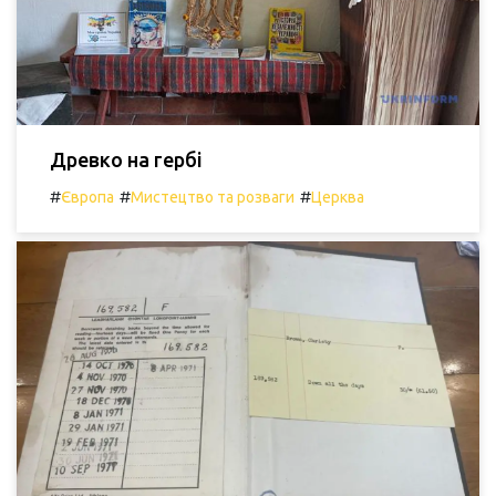
Древко на гербі
#
#
#
Європа
Мистецтво та розваги
Церква