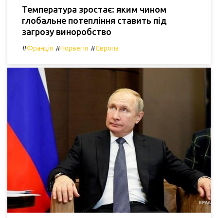
Температура зростає: яким чином
глобальне потепління ставить під
загрозу виноробство
#
#
#
Франція
Норвегія
Європа