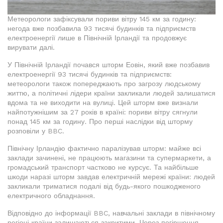
Метеорологи зафіксували пориви вітру 145 км за годину:
негода вже позбавила 93 тисячі будинків та підприємств
електроенергії лише в Північній Ірландії та продовжує
вирувати далі.
У Північній Ірландії почався шторм Еовін, який вже позбавив
електроенергії 93 тисячі будинків та підприємств:
метеорологи також попереджають про загрозу людському
життю, а політичні лідери країни закликали людей залишатися
вдома та не виходити на вулиці. Цей шторм вже визнали
найпотужнішим за 27 років в країні: пориви вітру сягнули
понад 145 км за годину. Про перші наслідки від шторму
розповіли у BBC.
Північну Ірландію фактично паралізував шторм: майже всі
заклади зачинені, не працюють магазини та супермаркети, а
громадський транспорт частково не курсує. Та найбільше
шкоди наразі шторм завдав електричній мережі країни: людей
закликали триматися подалі від будь-якого пошкодженого
електричного обладнання.
Відповідно до інформації BBC, навчальні заклади в північному
регіоні країни залишаються закритими. Через погіршення