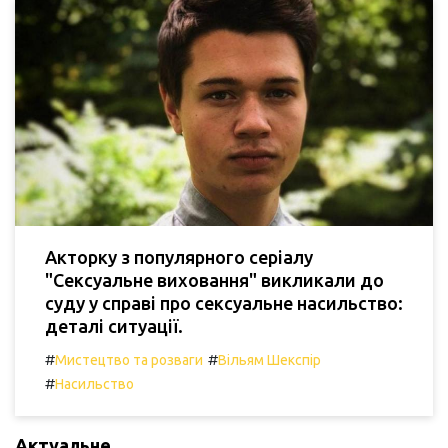
Акторку з популярного серіалу
"Сексуальне виховання" викликали до
суду у справі про сексуальне насильство:
деталі ситуації.
#
#
Мистецтво та розваги
Вільям Шекспір
#
Насильство
Актуальне