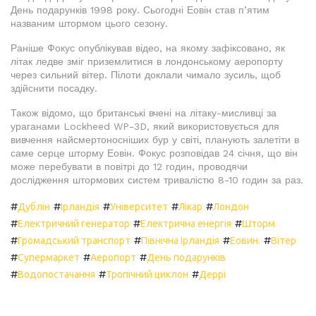
День подарунків 1998 року. Сьогодні Еовін став п’ятим
названим штормом цього сезону.
Раніше Фокус опублікував відео, на якому зафіксовано, як
літак ледве зміг приземлитися в лондонському аеропорту
через сильний вітер. Пілоти доклали чимало зусиль, щоб
здійснити посадку.
Також відомо, що британські вчені на літаку-мисливці за
ураганами Lockheed WP-3D, який використовується для
вивчення найсмертоносніших бур у світі, планують залетіти в
саме серце шторму Еовін. Фокус розповідав 24 січня, що він
може перебувати в повітрі до 12 годин, проводячи
дослідження штормових систем тривалістю 8-10 годин за раз.
#
#
#
#
#
Дублін
Ірландія
Університет
Лікар
Лондон
#
#
#
Електричний генератор
Електрична енергія
Шторм
#
#
#
#
Громадський транспорт
Північна Ірландія
Еовин.
Вітер
#
#
#
Супермаркет
Аеропорт
День подарунків
#
#
#
Водопостачання
Тропічний циклон
Деррі