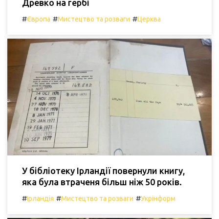
Древко на гербі
#
#
#
Європа
Мистецтво та розваги
Церква
У бібліотеку Ірландії повернули книгу,
яка була втраченя більш ніж 50 років.
#
#
#
Ірландія
Мистецтво та розваги
Укрінформ