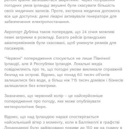
погодних умов ірландці змушені були скасувати більшість
своїх медичних записів. Проте, екстрена медична допомога
все ще доступна: деякі лікарні активували генератори для
забезпечення електропостачання.
Аеропорт Дубліна також попередив, що 24 січня можливі
певні затримки в розкладі. Багато рейсів ірландських
авіаперевізників були скасовані, щоб уникнути ризиків для
пасажирів.
"Червоні" попередження стосуються не лише Північної
Ірландії, але й Республіки Ірландія. Локальні медіа
повідомляють про те, що погодні умови викликали справжній
безлад на острові. Відомо, що понад 60 тисяч об'єктів
залишилися без води, а більш ніж 715 тисяч домівок і бізнесів
залишилися без електрики.
Зазначимо, що червоний колір - це найсерйозніше
попередження про погоду, яке може опублікувати
метеорологічне бюро.
Відомо, що над Ірландією наразі спостерігається
найсильніший вітер з моменту, коли в Баллікеллі в графстві
Лондондеррі було зафіксовано пориви до 150 км на годину в