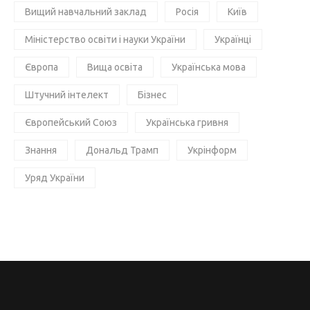
Вищий навчальний заклад
Росія
Київ
Міністерство освіти і науки України
Українці
Європа
Вища освіта
Українська мова
Штучний інтелект
Бізнес
Європейський Союз
Українська гривня
Знання
Дональд Трамп
Укрінформ
Уряд України