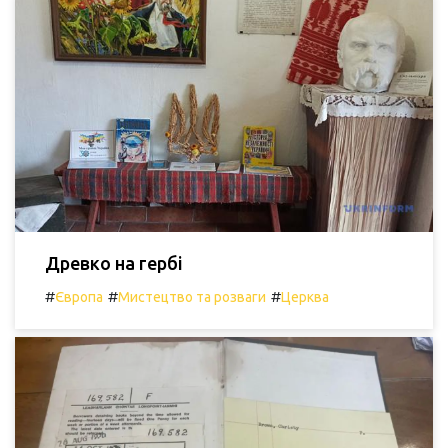
Древко на гербі
#
#
#
Європа
Мистецтво та розваги
Церква