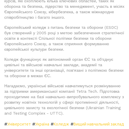
курсів, які охоплюють кілька ключових областей, таких як
оборона та безпека, лідерство та менеджмент, участь в місіях
Європейського Союзу, кібербезпека, а також міжнародне
співробітництво і багато іншого.
Європейський коледж з питань безпеки та оборони (ESDC)
був створений у 2005 році з метою забезпечення стратегічної
освіти в контексті Спільної політики безпеки та оборони
Європейського Союзу, а також сприяння формуванню
європейської культури безпеки.
Коледж функціонує як автономний орган ЄС та об'єднує
цивільні та військові навчальні заклади, академії та
університети та інші організації, пов'язані з політикою безпеки
та оборони в межах ЄС.
Нагадаємо, українські військові навчатимуться розмінуванню
за підтримки американської компанії Tetra Tech. Підготовка
проходитиме на базі навчально-випробувального комплексу з
розвитку новітніх технологій у сфері протимінної діяльності,
цивільного захисту та екологічної безпеки (Ukrainian Training
and Testing Complex - UTTC).
#
#
#
#
Університет
Україна
Коледж
Вищий навчальний заклад