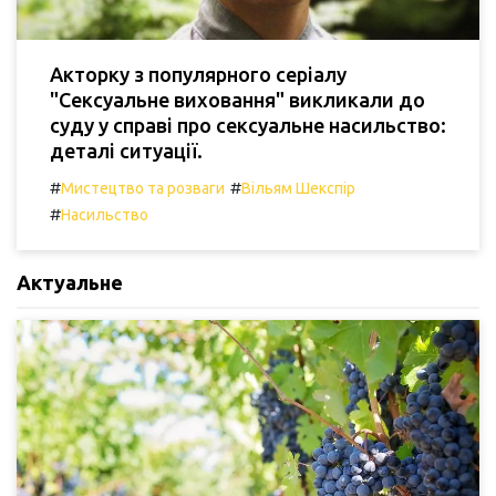
Акторку з популярного серіалу
"Сексуальне виховання" викликали до
суду у справі про сексуальне насильство:
деталі ситуації.
#
#
Мистецтво та розваги
Вільям Шекспір
#
Насильство
Актуальне