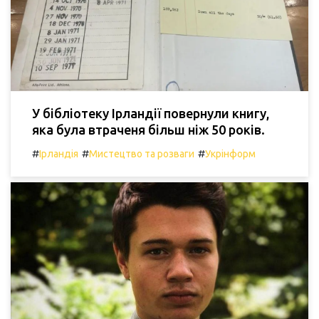
У бібліотеку Ірландії повернули книгу,
яка була втраченя більш ніж 50 років.
#
#
#
Ірландія
Мистецтво та розваги
Укрінформ