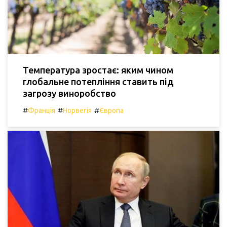
Температура зростає: яким чином
глобальне потепління ставить під
загрозу виноробство
#
#
#
Франція
Норвегія
Європа