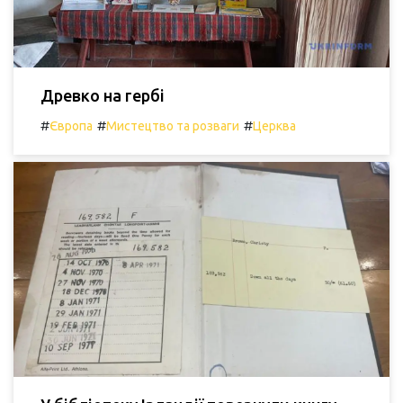
Древко на гербі
#
#
#
Європа
Мистецтво та розваги
Церква