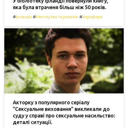
У бібліотеку Ірландії повернули книгу,
яка була втраченя більш ніж 50 років.
#
#
#
Ірландія
Мистецтво та розваги
Укрінформ
Акторку з популярного серіалу
"Сексуальне виховання" викликали до
суду у справі про сексуальне насильство:
деталі ситуації.