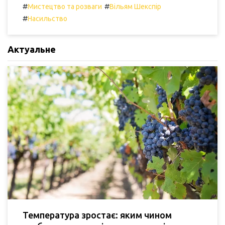
#
#
Мистецтво та розваги
Вільям Шекспір
#
Насильство
Актуальне
Температура зростає: яким чином