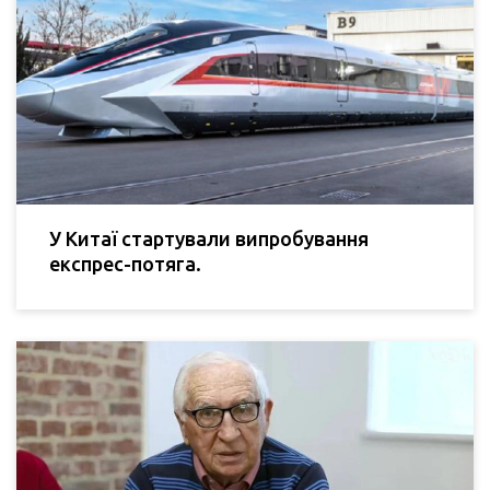
У Китаї стартували випробування
експрес-потяга.