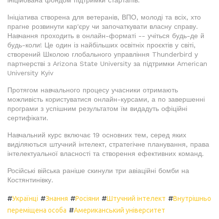
ініційована фондом підтримки стартапів.
Ініціатива створена для ветеранів, ВПО, молоді та всіх, хто
прагне розвинути кар'єру чи започаткувати власну справу.
Навчання проходить в онлайн-форматі -- учіться будь-де й
будь-коли! Це один із найбільших освітніх проєктів у світі,
створений Школою глобального управління Thunderbird у
партнерстві з Arizona State University за підтримки American
University Kyiv
Протягом навчального процесу учасники отримають
можливість користуватися онлайн-курсами, а по завершенні
програми з успішним результатом їм видадуть офіційні
сертифікати.
Навчальний курс включає 19 основних тем, серед яких
виділяються штучний інтелект, стратегічне планування, права
інтелектуальної власності та створення ефективних команд.
Російські війська раніше скинули три авіаційні бомби на
Костянтинівку.
#
#
#
#
#
Українці
Знання
Росіяни
Штучний інтелект
Внутрішньо
#
переміщена особа
Американський університет