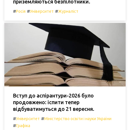
приземляються безпілотники.
#
#
#
Росія
Університет
Журналіст
Вступ до аспірантури-2026 було
продовжено: іспити тепер
відбуватимуться до 21 вересня.
#
#
Університет
Міністерство освіти і науки України
#
Графіка