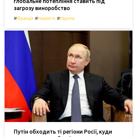
глобальне потепління ставить під
загрозу виноробство
#
#
#
Франція
Норвегія
Європа
Путін обходить ті регіони Росії, куди