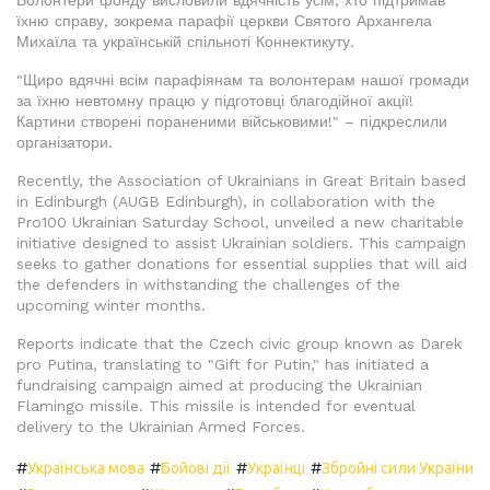
Волонтери фонду висловили вдячність усім, хто підтримав
їхню справу, зокрема парафії церкви Святого Архангела
Михаїла та українській спільноті Коннектикуту.
"Щиро вдячні всім парафіянам та волонтерам нашої громади
за їхню невтомну працю у підготовці благодійної акції!
Картини створені пораненими військовими!" – підкреслили
організатори.
Recently, the Association of Ukrainians in Great Britain based
in Edinburgh (AUGB Edinburgh), in collaboration with the
Pro100 Ukrainian Saturday School, unveiled a new charitable
initiative designed to assist Ukrainian soldiers. This campaign
seeks to gather donations for essential supplies that will aid
the defenders in withstanding the challenges of the
upcoming winter months.
Reports indicate that the Czech civic group known as Darek
pro Putina, translating to "Gift for Putin," has initiated a
fundraising campaign aimed at producing the Ukrainian
Flamingo missile. This missile is intended for eventual
delivery to the Ukrainian Armed Forces.
#
#
#
#
Українська мова
Бойові дії
Українці
Збройні сили України