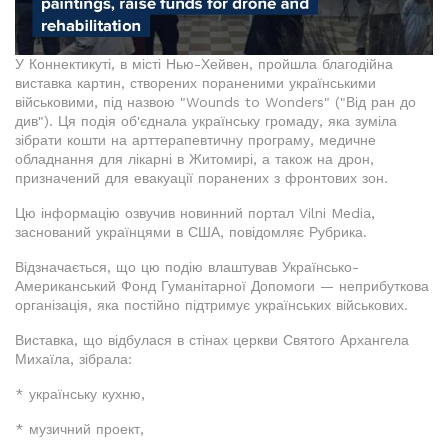
У Коннектикуті, в місті Нью-Хейвен, пройшла благодійна
виставка картин, створених пораненими українськими
військовими, під назвою "Wounds to Wonders" ("Від ран до
див"). Ця подія об'єднала українську громаду, яка зуміла
зібрати кошти на арттерапевтичну програму, медичне
обладнання для лікарні в Житомирі, а також на дрон,
призначений для евакуації поранених з фронтових зон.
Цю інформацію озвучив новинний портал Vilni Media,
заснований українцями в США, повідомляє Рубрика.
Відзначається, що цю подію влаштував Українсько-
Американський Фонд Гуманітарної Допомоги — неприбуткова
організація, яка постійно підтримує українських військових.
Виставка, що відбулася в стінах церкви Святого Архангела
Михаїла, зібрала:
* українську кухню,
* музичний проект,