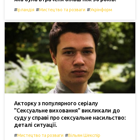
#
#
#
Ірландія
Мистецтво та розваги
Укрінформ
Акторку з популярного серіалу
"Сексуальне виховання" викликали до
суду у справі про сексуальне насильство:
деталі ситуації.
#
#
Мистецтво та розваги
Вільям Шекспір