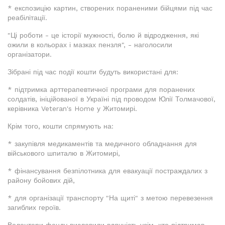
* експозицію картин, створених пораненими бійцями під час
реабілітації.
"Ці роботи - це історії мужності, болю й відродження, які
ожили в кольорах і мазках пензля", - наголосили
організатори.
Зібрані під час події кошти будуть використані для:
* підтримка арттерапевтичної програми для поранених
солдатів, ініційованої в Україні під проводом Юлії Толмачової,
керівника Veteran's Home у Житомирі.
Крім того, кошти спрямують на:
* закупівля медикаментів та медичного обладнання для
військового шпиталю в Житомирі,
* фінансування безпілотника для евакуації постраждалих з
району бойових дій,
* для організації транспорту "На щиті" з метою перевезення
загиблих героїв.