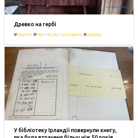
Древко на гербі
#
#
#
Європа
Мистецтво та розваги
Церква
У бібліотеку Ірландії повернули книгу,
яка була втраченя більш ніж 50 років.