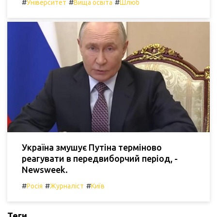
#
#
#
Університет
Вища освіта
Шлюб
Україна змушує Путіна терміново
реагувати в передвиборчий період, -
Newsweek.
#
#
#
Росія
Журналіст
Київ
Теги