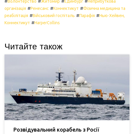
#
#
#
#
Волонтерство
Житомир
Единбург
Неприбуткова
#
#
#
організація
Ренесанс
Коннектикут
Фізична медицина та
#
#
#
реабілітація
Військовий госпіталь
Парафія
Нью-Хейвен,
#
Коннектикут
HarperCollins
Читайте також
Розвідувальний корабель з Росії