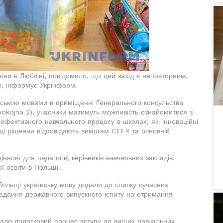
їни в Любліні, повідомило, що цей захід є неповторним,
щі, інформує Укрінформ.
льською мовами в приміщенні Генерального консульства
pokojna 2), учасники матимуть можливість ознайомитися з
 ефективного навчального процесу в школах; які інноваційні
 ці рішення відповідають вимогам CEFR та основній
інною для педагогів, керівників навчальних закладів,
ої освіти в Польщі.
ольщі українську мову додали до списку сучасних
ладання державного випускного іспиту на отримання
іювало додатковий процес вступу до вищих навчальних