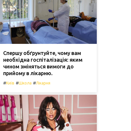
Спершу обґрунтуйте, чому вам
необхідна госпіталізація: яким
чином зміняться вимоги до
прийому в лікарню.
#
#
#
Київ
Школа
Лікарня