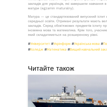
закладів для українців, які завершили навчання
матури (egzamin maturalny).
Матура — це стандартизований випускний іспит 
середньої освіти. Отримані результати мають ве
закладів. Серед обов'язкових предметів іспиту п
іноземна мова та математика. Крім того, учасни
який складатиметься на розширеному рівні.
#
#
#
#
Університет
Укрінформ
Українська мова
П
#
#
#
Коледж
Математика
Вищий навчальний зак
Читайте також