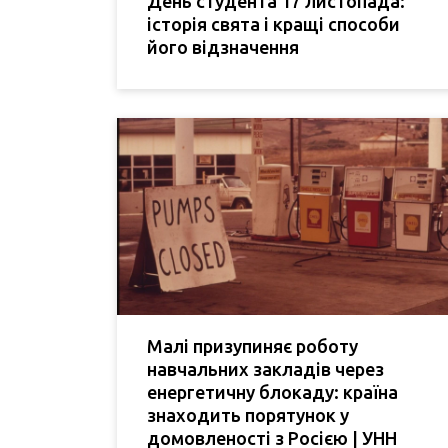
День студента 17 листопада:
історія свята і кращі способи
його відзначення
Малі призупиняє роботу
навчальних закладів через
енергетичну блокаду: країна
знаходить порятунок у
домовленості з Росією | УНН