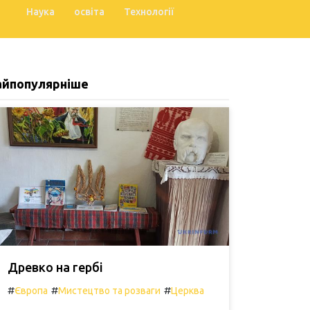
Наука
освіта
Технології
айпопулярніше
Древко на гербі
#
#
#
Європа
Мистецтво та розваги
Церква