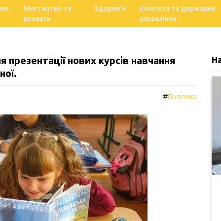
нес
Мистецтво та
Здоров'я
політика та державне
розваги
управління
 презентації нових курсів навчання
Н
ної.
#
Політика