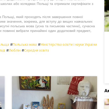
 в школах або коледжах Польщі та отримали сертифікати з
в Польщі, який проходять після завершення повної
лике значення, зокрема, для вступу до вищих навчальних
рисутні польська мова (усна та письмова частини), сучасна
ки повинні вибрати принаймні один додатковий предмет,
#
#
ольща
Польська мова
Міністерство освіти і науки України
#
#
лад
Люблін
Середня освіта
А