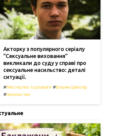
Акторку з популярного серіалу
"Сексуальне виховання"
викликали до суду у справі про
сексуальне насильство: деталі
ситуації.
#
#
Мистецтво та розваги
Вільям Шекспір
#
Насильство
ктуальне