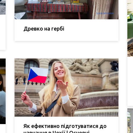
Древко на гербі
Як ефективно підготуватися до
навчання в Чехії | Основні