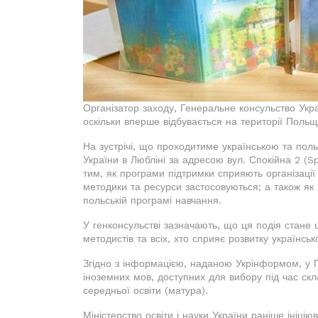
Організатор заходу, Генеральне консульство Укра
оскільки вперше відбувається на території Поль
На зустрічі, що проходитиме українською та по
України в Любліні за адресою вул. Спокійна 2 (S
тим, як програми підтримки сприяють організації
методики та ресурси застосовуються; а також як
польській програмі навчання.
У генконсульстві зазначають, що ця подія стане ц
методистів та всіх, хто сприяє розвитку українськ
Згідно з інформацією, наданою Укрінформом, у П
іноземних мов, доступних для вибору під час ск
середньої освіти (матура).
Міністерство освіти і науки України раніше ініц