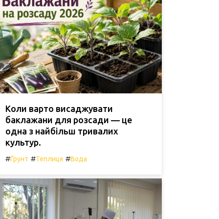
Коли варто висаджувати
баклажани для розсади — це
одна з найбільш тривалих
культур.
#
#
#
Ґрунт
Теплиця
Вода