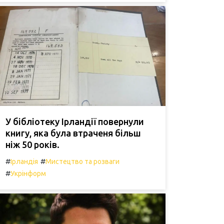
У бібліотеку Ірландії повернули
книгу, яка була втраченя більш
ніж 50 років.
#
#
Ірландія
Мистецтво та розваги
#
Укрінформ