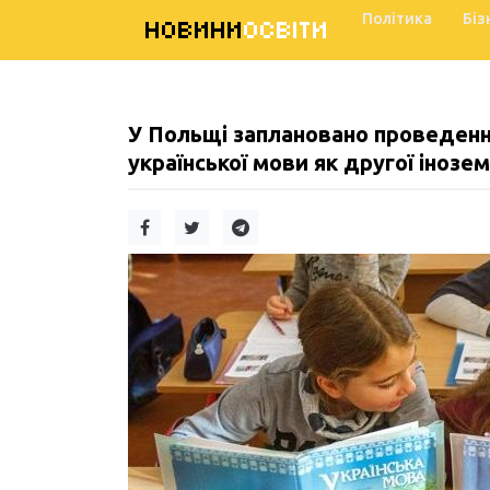
Політика
Біз
НОВИНИ
ОСВІТИ
У Польщі заплановано проведення
української мови як другої інозем