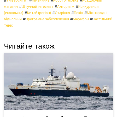
#
#
#
#
Університет
Німеччина
Робототехніка
Роздрібний
#
#
#
магазин
Штучний інтелект
Алгоритм
Конкуренція
#
#
#
#
(економіка)
Китай (регіон)
Старіння
Пекін
Міжнародні
#
#
#
відносини
Програмне забезпечення
Марафон
Настільний
теніс
Читайте також