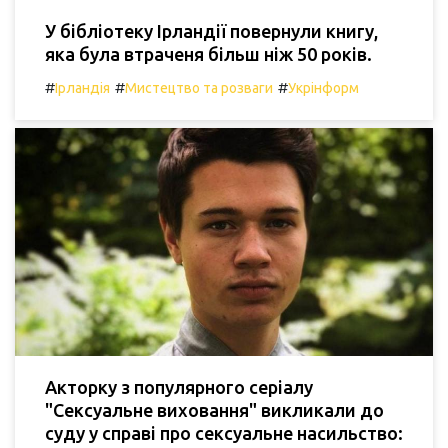
У бібліотеку Ірландії повернули книгу,
яка була втраченя більш ніж 50 років.
#
#
#
Ірландія
Мистецтво та розваги
Укрінформ
Акторку з популярного серіалу
"Сексуальне виховання" викликали до
суду у справі про сексуальне насильство: