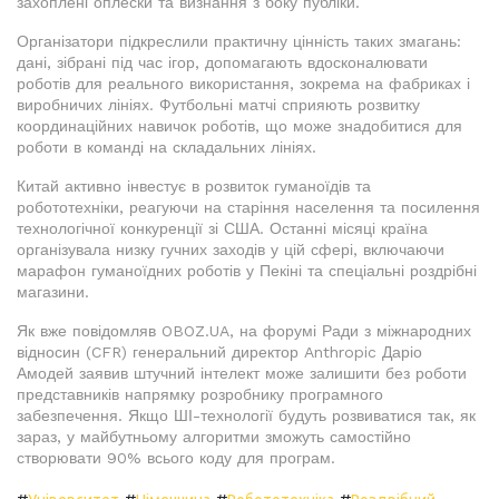
захоплені оплески та визнання з боку публіки.
Організатори підкреслили практичну цінність таких змагань:
дані, зібрані під час ігор, допомагають вдосконалювати
роботів для реального використання, зокрема на фабриках і
виробничих лініях. Футбольні матчі сприяють розвитку
координаційних навичок роботів, що може знадобитися для
роботи в команді на складальних лініях.
Китай активно інвестує в розвиток гуманоїдів та
робототехніки, реагуючи на старіння населення та посилення
технологічної конкуренції зі США. Останні місяці країна
організувала низку гучних заходів у цій сфері, включаючи
марафон гуманоїдних роботів у Пекіні та спеціальні роздрібні
магазини.
Як вже повідомляв OBOZ.UA, на форумі Ради з міжнародних
відносин (CFR) генеральний директор Anthropic Даріо
Амодей заявив штучний інтелект може залишити без роботи
представників напрямку розробнику програмного
забезпечення. Якщо ШІ-технології будуть розвиватися так, як
зараз, у майбутньому алгоритми зможуть самостійно
створювати 90% всього коду для програм.