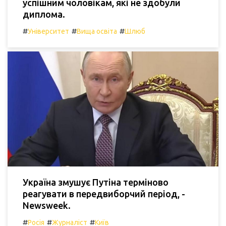
успішним чоловікам, які не здобули
диплома.
#
#
#
Університет
Вища освіта
Шлюб
Україна змушує Путіна терміново
реагувати в передвиборчий період, -
Newsweek.
#
#
#
Росія
Журналіст
Київ