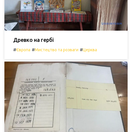
Древко на гербі
#
#
#
Європа
Мистецтво та розваги
Церква