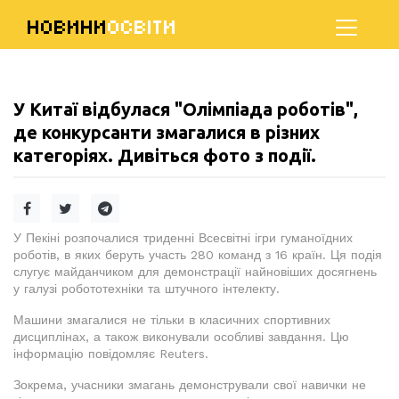
НОВИНИ
ОСВІТИ
У Китаї відбулася "Олімпіада роботів",
де конкурсанти змагалися в різних
категоріях. Дивіться фото з події.
У Пекіні розпочалися триденні Всесвітні ігри гуманоїдних
роботів, в яких беруть участь 280 команд з 16 країн. Ця подія
слугує майданчиком для демонстрації найновіших досягнень
у галузі робототехніки та штучного інтелекту.
Машини змагалися не тільки в класичних спортивних
дисциплінах, а також виконували особливі завдання. Цю
інформацію повідомляє Reuters.
Зокрема, учасники змагань демонстрували свої навички не