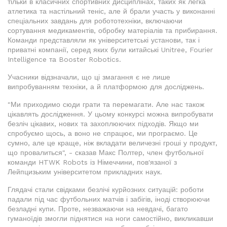
тільки в класичних спортивних дисциплінах, таких як легка
атлетика та настільний теніс, але й брали участь у виконанні
спеціальних завдань для робототехніки, включаючи
сортування медикаментів, обробку матеріалів та прибирання.
Команди представляли як університетські установи, так і
приватні компанії, серед яких були китайські Unitree, Fourier
Intelligence та Booster Robotics.
Учасники відзначали, що ці змагання є не лише
випробуванням техніки, а й платформою для досліджень.
"Ми приходимо сюди грати та перемагати. Але нас також
цікавлять дослідження. У цьому конкурсі можна випробувати
безліч цікавих, нових та захоплюючих підходів. Якщо ми
спробуємо щось, а воно не спрацює, ми програємо. Це
сумно, але це краще, ніж вкладати величезні гроші у продукт,
що провалиться", - сказав Макс Полтер, член футбольної
команди HTWK Robots із Німеччини, пов'язаної з
Лейпцизьким університетом прикладних наук.
Глядачі стали свідками безлічі курйозних ситуацій: роботи
падали під час футбольних матчів і забігів, іноді створюючи
безладні купи. Проте, незважаючи на невдачі, багато
гуманоїдів змогли піднятися на ноги самостійно, викликавши