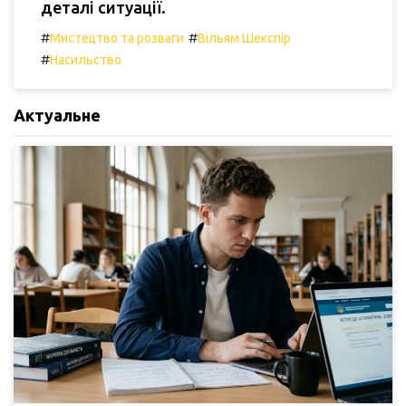
деталі ситуації.
#
#
Мистецтво та розваги
Вільям Шекспір
#
Насильство
Актуальне