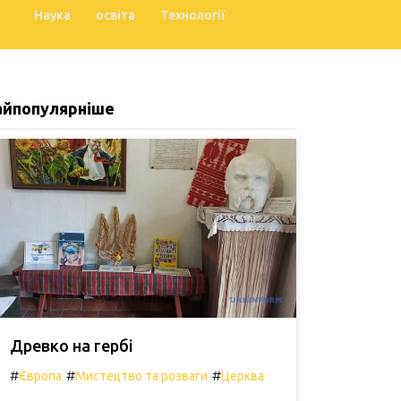
Наука
освіта
Технології
айпопулярніше
Древко на гербі
#
#
#
Європа
Мистецтво та розваги
Церква