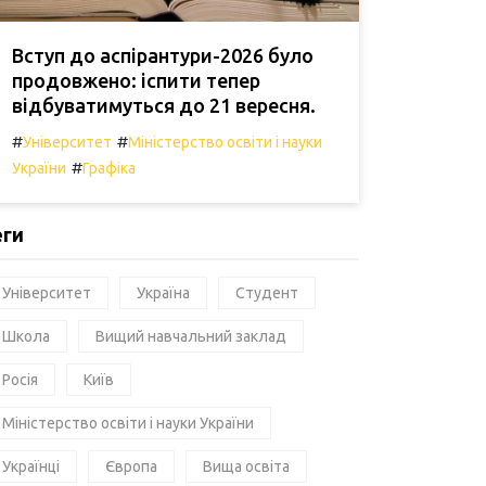
Вступ до аспірантури-2026 було
продовжено: іспити тепер
відбуватимуться до 21 вересня.
#
#
Університет
Міністерство освіти і науки
#
України
Графіка
еги
Університет
Україна
Студент
Школа
Вищий навчальний заклад
Росія
Київ
Міністерство освіти і науки України
Українці
Європа
Вища освіта