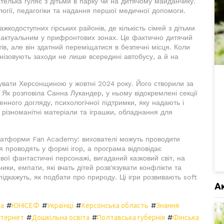
ателька гуляє з дітьми в парку чи на дитячому майданчику.
логії, педагогіки та надання першої медичної допомоги.
ажкодоступних гірських районів, де кількість сімей з дітьми
 актуальним у прифронтових зонах. Це фактично дитячий
ів, але він здатний переміщатися в безпечні місця. Коли
нізовують заходи не лише всередині автобусу, а й на
увати Херсонщиною у жовтні 2024 року. Його створили за
 Як розповіла Санна Лукандер, у ньому відокремлені секції
енного догляду, психологічної підтримки, яку надають і
 різноманітні матеріали та іграшки, обладнання для
 платформи Fan Academy: вихователі можуть проводити
я проводять у формі ігор, а програма відповідає
вої фантастичні персонажі, вигаданий казковий світ, на
ики, емпати, які вчать дітей розв'язувати конфлікти та
підкажуть, як подбати про природу. Ці ігри розвивають soft
А
#
#
#
#
на
ЮНІСЕФ
Українці
Херсонська область
Знання
#
#
#
нтернет
Дошкільна освіта
Полтавська губернія
Фінська