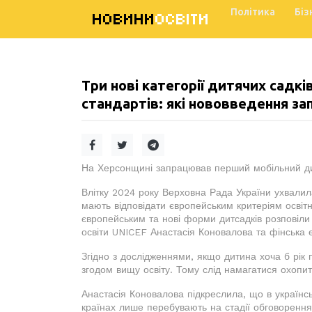
Політика
Біз
НОВИНИ
ОСВІТИ
Три нові категорії дитячих садк
стандартів: які нововведення за
На Херсонщині запрацював перший мобільний д
Влітку 2024 року Верховна Рада України ухвалила
мають відповідати європейським критеріям освітн
європейським та нові форми дитсадків розповіли 
освіти UNICEF Анастасія Коновалова та фінська
Згідно з дослідженнями, якщо дитина хоча б рік
згодом вищу освіту. Тому слід намагатися охопи
Анастасія Коновалова підкреслила, що в українськ
країнах лише перебувають на стадії обговорення.