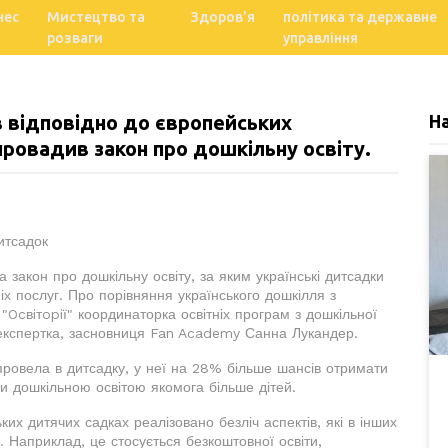
нес
Мистецтво та
Здоров'я
політика та державне
розваги
управління
ів відповідно до європейських
Н
провадив закон про дошкільну освіту.
итсадок
 закон про дошкільну освіту, за яким українські дитсадки
іх послуг. Про порівняння українського дошкілля з
"Ocвiтopiї" координаторка освітніх програм з дошкільної
 експертка, засновниця Fan Academy Санна Лукандер.
 провела в дитсадку, у неї на 28% більше шансів отримати
ти дошкільною освітою якомога більше дітей.
их дитячих садках реалізовано безліч аспектів, які в інших
 Наприклад, це стосується безкоштовної освіти,