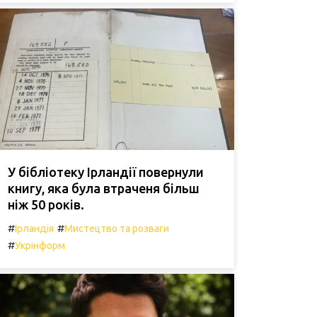
У бібліотеку Ірландії повернули
книгу, яка була втраченя більш
ніж 50 років.
#
#
Ірландія
Мистецтво та розваги
#
Укрінформ