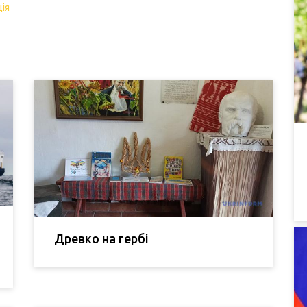
ія
Древко на гербі