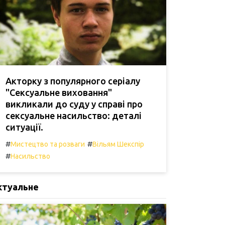
Акторку з популярного серіалу
"Сексуальне виховання"
викликали до суду у справі про
сексуальне насильство: деталі
ситуації.
#
#
Мистецтво та розваги
Вільям Шекспір
#
Насильство
ктуальне