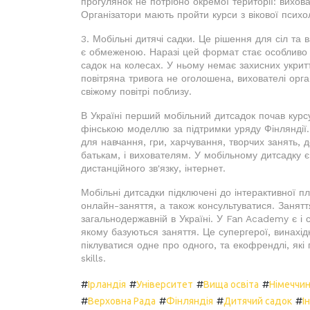
прогулянок не потрібно окремої території: вихов
Організатори мають пройти курси з вікової психо
3. Мобільні дитячі садки. Це рішення для сіл та в
є обмеженою. Наразі цей формат стає особливо
садок на колесах. У ньому немає захисних укритт
повітряна тривога не оголошена, вихователі орга
свіжому повітрі поблизу.
В Україні перший мобільний дитсадок почав курс
фінською моделлю за підтримки уряду Фінляндії.
для навчання, гри, харчування, творчих занять, д
батькам, і вихователям. У мобільному дитсадку є
дистанційного зв'язку, інтернет.
Мобільні дитсадки підключені до інтерактивної
онлайн-заняття, а також консультуватися. Занятт
загальнодержавній в Україні. У Fan Academy є і с
якому базуються заняття. Це супергерої, винахідн
піклуватися одне про одного, та екофрендлі, які 
skills.
#
#
#
#
Ірландія
Університет
Вища освіта
Німеччи
#
#
#
#
Верховна Рада
Фінляндія
Дитячий садок
І