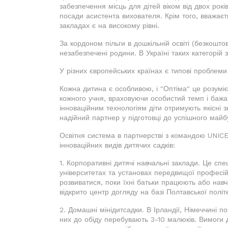
забезпечення місць для дітей віком від двох років
посади асистента вихователя. Крім того, вважаєт
закладах є на високому рівні.
За кордоном пільги в дошкільній освіті (безкош
незабезпечені родини. В Україні таких категорій 
У різних європейських країнах є типові проблеми 
Кожна дитина є особливою, і "Оптіма" це розуміє
кожного учня, враховуючи особистий темп і бажа
інноваційним технологіям діти отримують якісні 
надійний партнер у підготовці до успішного майб
Освітня система в партнерстві з командою UNICE
інноваційних видів дитячих садків:
1. Корпоративні дитячі навчальні заклади. Це спе
університетах та установах передвищої професійн
розвиватися, поки їхні батьки працюють або нав
відкрито центр догляду на базі Полтавської політе
2. Домашні мінідитсадки. В Ірландії, Німеччині п
них до обіду перебувають 3-10 малюків. Вимоги д