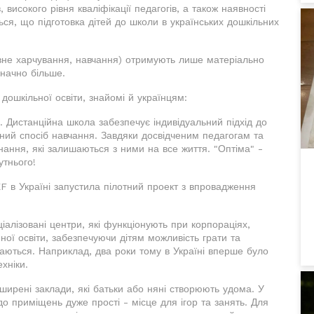
, високого рівня кваліфікації педагогів, а також наявності
ься, що підготовка дітей до школи в українських дошкільних
товне харчування, навчання) отримують лише матеріально
значно більше.
дошкільної освіти, знайомі й українцям:
. Дистанційна школа забезпечує індивідуальний підхід до
ний спосіб навчання. Завдяки досвідченим педагогам та
знання, які залишаються з ними на все життя. "Оптіма" -
утнього!
F в Україні запустила пілотний проект з впровадження
ціалізовані центри, які функціонують при корпораціях,
ої освіти, забезпечуючи дітям можливість грати та
чаються. Наприклад, два роки тому в Україні вперше було
хніки.
оширені заклади, які батьки або няні створюють удома. У
о приміщень дуже прості - місце для ігор та занять. Для