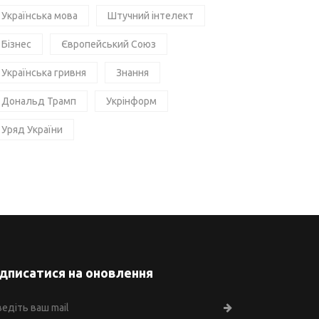
Українська мова
Штучний інтелект
Бізнес
Європейський Союз
Українська гривня
Знання
Дональд Трамп
Укрінформ
Уряд України
ідписатися на оновлення