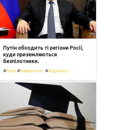
Путін обходить ті регіони Росії,
куди приземляються
безпілотники.
#
#
#
Росія
Університет
Журналіст