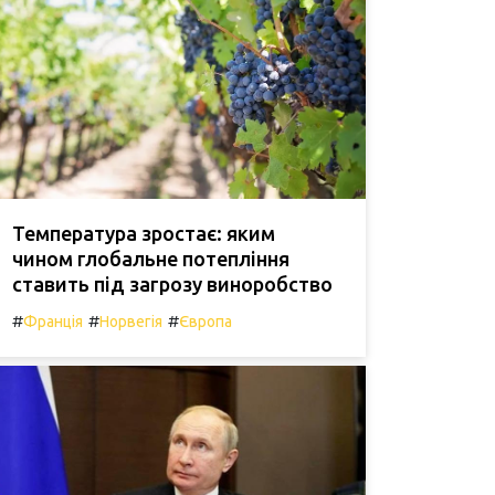
Температура зростає: яким
чином глобальне потепління
ставить під загрозу виноробство
#
#
#
Франція
Норвегія
Європа