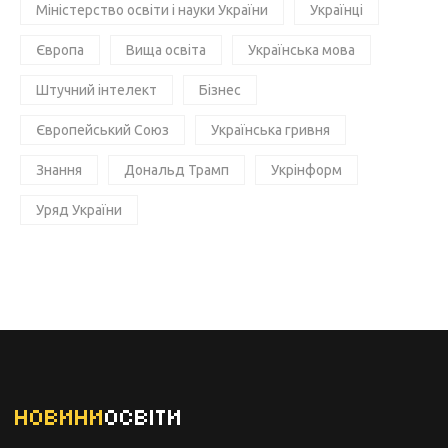
Міністерство освіти і науки України
Українці
Європа
Вища освіта
Українська мова
Штучний інтелект
Бізнес
Європейський Союз
Українська гривня
Знання
Дональд Трамп
Укрінформ
Уряд України
НОВИНИ
ОСВІТИ