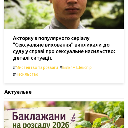
Акторку з популярного серіалу
"Сексуальне виховання" викликали до
суду у справі про сексуальне насильство:
деталі ситуації.
#
#
Мистецтво та розваги
Вільям Шекспір
#
Насильство
Актуальне