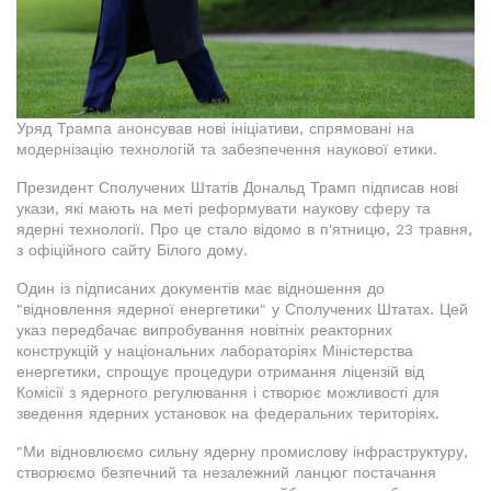
Уряд Трампа анонсував нові ініціативи, спрямовані на
модернізацію технологій та забезпечення наукової етики.
Президент Сполучених Штатів Дональд Трамп підписав нові
укази, які мають на меті реформувати наукову сферу та
ядерні технології. Про це стало відомо в п'ятницю, 23 травня,
з офіційного сайту Білого дому.
Один із підписаних документів має відношення до
"відновлення ядерної енергетики" у Сполучених Штатах. Цей
указ передбачає випробування новітніх реакторних
конструкцій у національних лабораторіях Міністерства
енергетики, спрощує процедури отримання ліцензій від
Комісії з ядерного регулювання і створює можливості для
зведення ядерних установок на федеральних територіях.
"Ми відновлюємо сильну ядерну промислову інфраструктуру,
створюємо безпечний та незалежний ланцюг постачання