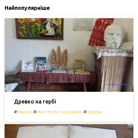
Найпопулярніше
Древко на гербі
#
#
#
Європа
Мистецтво та розваги
Церква