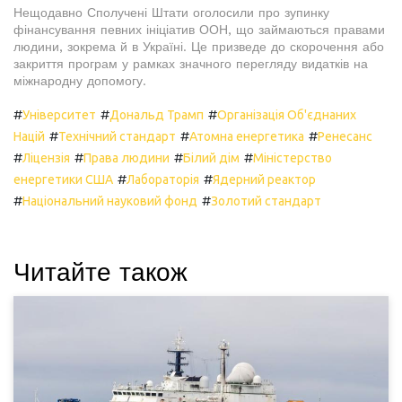
Нещодавно Сполучені Штати оголосили про зупинку
фінансування певних ініціатив ООН, що займаються правами
людини, зокрема й в Україні. Це призведе до скорочення або
закриття програм у рамках значного перегляду видатків на
міжнародну допомогу.
#
#
#
Університет
Дональд Трамп
Організація Об'єднаних
#
#
#
Націй
Технічний стандарт
Атомна енергетика
Ренесанс
#
#
#
#
Ліцензія
Права людини
Білий дім
Міністерство
#
#
енергетики США
Лабораторія
Ядерний реактор
#
#
Національний науковий фонд
Золотий стандарт
Читайте також