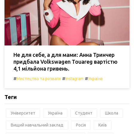
Не для себе, а для мами: Анна Тринчер
придбала Volkswagen Touareg вартістю
4,1 мільйона гривень.
#
#
#
Мистецтво та розваги
Instagram
Україна
Теги
Університет
Україна
Студент
Школа
Вищий навчальний заклад
Росія
Київ