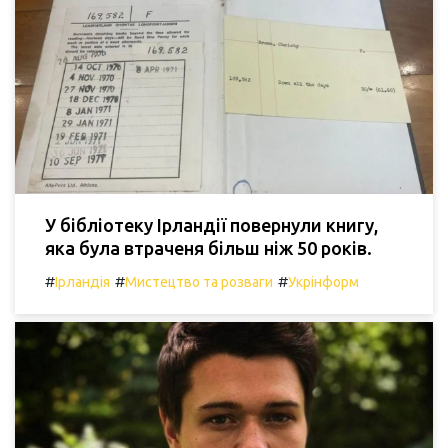
У бібліотеку Ірландії повернули книгу,
яка була втраченя більш ніж 50 років.
#
#
#
Ірландія
Мистецтво та розваги
Укрінформ