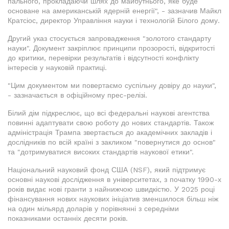
пального, прокладаючи шлях до майбутнього, яке буде
основане на американській ядерній енергії", - зазначив Майкл
Кратсіос, директор Управління науки і технологій Білого дому.
Другий указ стосується запровадження "золотого стандарту
науки". Документ закріплює принципи прозорості, відкритості
до критики, перевірки результатів і відсутності конфлікту
інтересів у науковій практиці.
"Цим документом ми повертаємо суспільну довіру до науки",
- зазначається в офіційному прес-релізі.
Білий дім підкреслює, що всі федеральні наукові агентства
повинні адаптувати свою роботу до нових стандартів. Також
адміністрація Трампа звертається до академічних закладів і
дослідників по всій країні з закликом "повернутися до основ"
та "дотримуватися високих стандартів наукової етики".
Національний науковий фонд США (NSF), який підтримує
основні наукові дослідження в університетах, з початку 1990-х
років видає нові гранти з найнижчою швидкістю. У 2025 році
фінансування нових наукових ініціатив зменшилося більш ніж
на один мільярд доларів у порівнянні з середніми
показниками останніх десяти років.