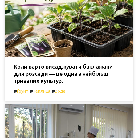
Коли варто висаджувати баклажани
для розсади — це одна з найбільш
тривалих культур.
#
#
#
Ґрунт
Теплиця
Вода