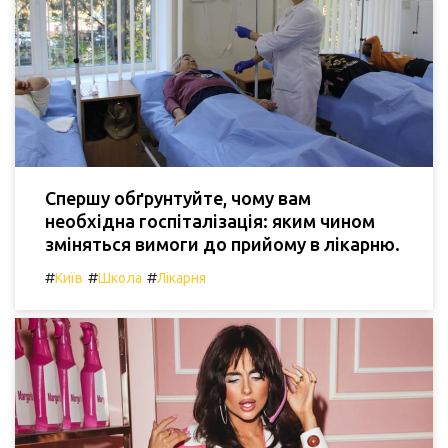
Спершу обґрунтуйте, чому вам
необхідна госпіталізація: яким чином
зміняться вимоги до прийому в лікарню.
#
#
#
Київ
Школа
Лікарня