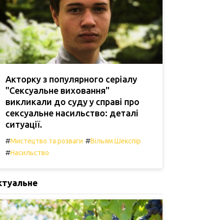
Акторку з популярного серіалу
"Сексуальне виховання"
викликали до суду у справі про
сексуальне насильство: деталі
ситуації.
#
#
Мистецтво та розваги
Вільям Шекспір
#
Насильство
ктуальне