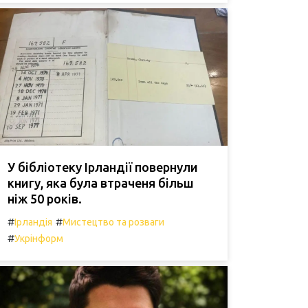
У бібліотеку Ірландії повернули
книгу, яка була втраченя більш
ніж 50 років.
#
#
Ірландія
Мистецтво та розваги
#
Укрінформ