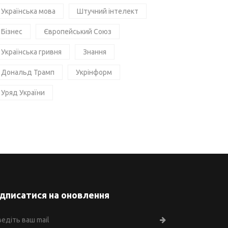
Українська мова
Штучний інтелект
Бізнес
Європейський Союз
Українська гривня
Знання
Дональд Трамп
Укрінформ
Уряд України
ідписатися на оновлення