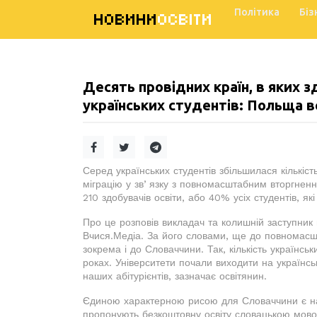
Політика
Біз
НОВИНИ
ОСВІТИ
Десять провідних країн, в яких 
українських студентів: Польща 
Серед українських студентів збільшилася кількіс
міграцію у звʼязку з повномасштабним вторгненн
210 здобувачів освіти, або 40% усіх студентів, як
Про це розповів викладач та колишній заступник 
Вчися.Медіа. За його словами, ще до повномасшт
зокрема і до Словаччини. Так, кількість українськ
роках. Університети почали виходити на українс
наших абітурієнтів, зазначає освітянин.
Єдиною характерною рисою для Словаччини є наяв
пропонують безкоштовну освіту словацькою мовою