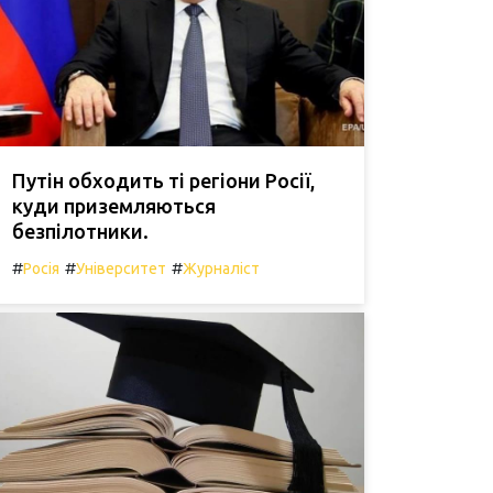
Путін обходить ті регіони Росії,
куди приземляються
безпілотники.
#
#
#
Росія
Університет
Журналіст