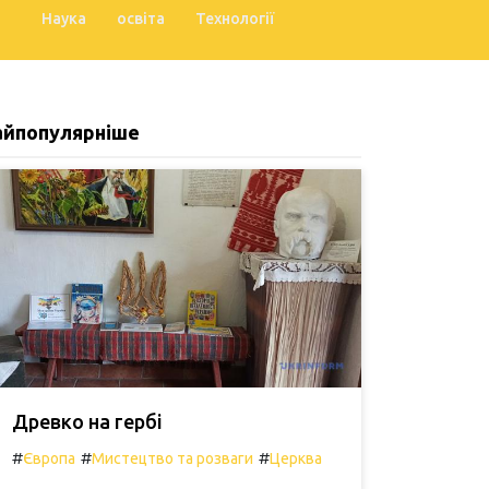
Наука
освіта
Технології
айпопулярніше
Древко на гербі
#
#
#
Європа
Мистецтво та розваги
Церква