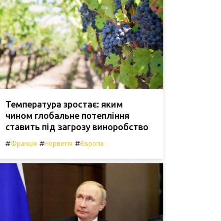
Температура зростає: яким
чином глобальне потепління
ставить під загрозу виноробство
#
#
#
Франція
Норвегія
Європа