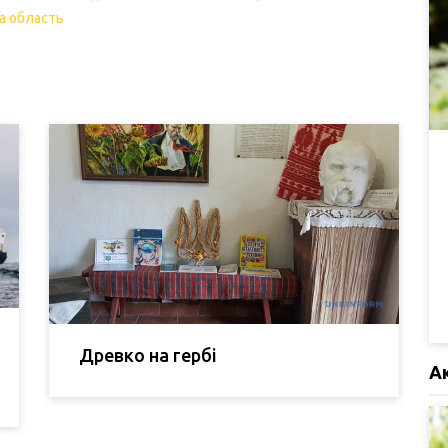
ка область
Древко на гербі
А