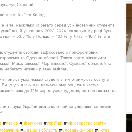
зауважує Стадний.
ентів у Чехії та Канаді.
 а й те, наскільки їх багато серед усіх іноземних студентів
і українців й українок у 2023-2024 навчальному році було
ччині - 53,5 %, у Польщі - 43,1 %, у Литві - 16,7 %, а в
ік студентів сьогодні зафіксовано з прифронтових
опетровська та Одеська області. Також варто відзначити
нської, Миколаївської, Чернігівської, Сумської областей та
ть набагато нижчий рівень еміграції.
й приріст українських студентів, які отримують освіту в
. Якщо у 2008-2009 навчальному році їхня частка
азник зріс до 12% серед усіх студентів, які навчаються на
іти і науки України визначило найпопулярніші напрямки
і.
#
#
#
#
а
Харків
Німеччина
Українці
Міністерство освіти і
#
#
#
ловаччина
Одеська область
Словацька мова
Литва