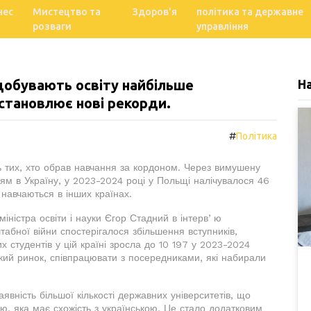
нес
Мистецтво та
Здоров'я
політика та державне
розваги
управління
здобувають освіту найбільше
Н
встановлює нові рекорди.
#
Політика
ть тих, хто обрав навчання за кордоном. Через вимушену
ям в Україну, у 2023-2024 році у Польщі налічувалося 46
і навчаються в інших країнах.
міністра освіти і науки Єгор Стадний в інтервʼю
абної війни спостерігалося збільшення вступників,
их студентів у цій країні зросла до 10 197 у 2023-2024
ький ринок, співпрацювати з посередниками, які набирали
ність більшої кількості державних університетів, що
, яка має схожість з українською. Це стало додатковим