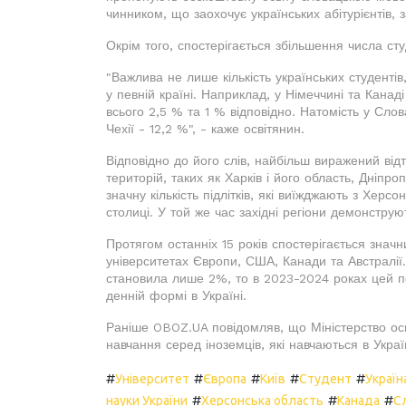
чинником, що заохочує українських абітурієнтів, 
Окрім того, спостерігається збільшення числа студ
"Важлива не лише кількість українських студентів,
у певній країні. Наприклад, у Німеччині та Канад
всього 2,5 % та 1 % відповідно. Натомість у Слова
Чехії - 12,2 %", - каже освітянин.
Відповідно до його слів, найбільш виражений відт
територій, таких як Харків і його область, Дніпр
значну кількість підлітків, які виїжджають з Херсо
столиці. У той же час західні регіони демонструю
Протягом останніх 15 років спостерігається значни
університетах Європи, США, Канади та Австралії
становила лише 2%, то в 2023-2024 роках цей пок
денній формі в Україні.
Раніше OBOZ.UA повідомляв, що Міністерство осв
навчання серед іноземців, які навчаються в Україн
#
#
#
#
#
Університет
Європа
Київ
Студент
Україн
#
#
#
науки України
Херсонська область
Канада
С