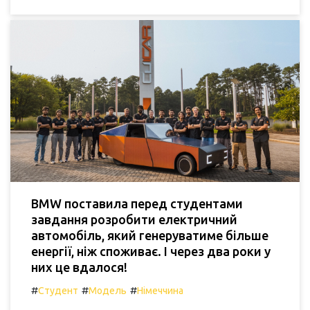
BMW поставила перед студентами
завдання розробити електричний
автомобіль, який генеруватиме більше
енергії, ніж споживає. І через два роки у
них це вдалося!
#
#
#
Студент
Модель
Німеччина