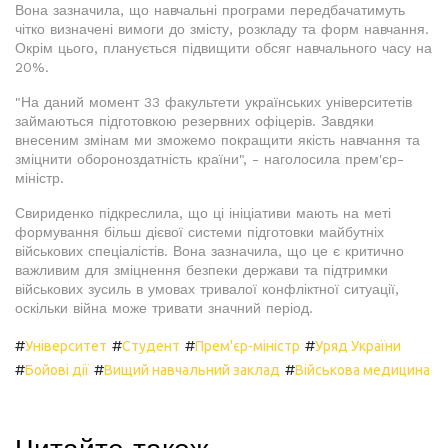
Вона зазначила, що навчальні програми передбачатимуть
чітко визначені вимоги до змісту, розкладу та форм навчання.
Окрім цього, планується підвищити обсяг навчального часу на
20%.
"На даний момент 33 факультети українських університетів
займаються підготовкою резервних офіцерів. Завдяки
внесеним змінам ми зможемо покращити якість навчання та
зміцнити обороноздатність країни", - наголосила прем'єр-
міністр.
Свириденко підкреслила, що ці ініціативи мають на меті
формування більш дієвої системи підготовки майбутніх
військових спеціалістів. Вона зазначила, що це є критично
важливим для зміцнення безпеки держави та підтримки
військових зусиль в умовах тривалої конфліктної ситуації,
оскільки війна може тривати значний період.
#
#
#
#
Університет
Студент
Прем'єр-міністр
Уряд України
#
#
#
Бойові дії
Вищий навчальний заклад
Військова медицина