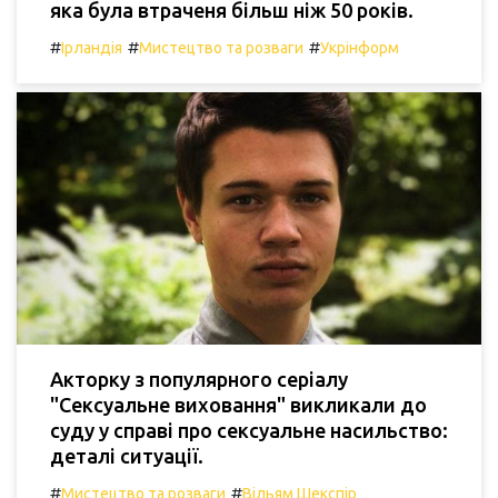
яка була втраченя більш ніж 50 років.
#
#
#
Ірландія
Мистецтво та розваги
Укрінформ
Акторку з популярного серіалу
"Сексуальне виховання" викликали до
суду у справі про сексуальне насильство:
деталі ситуації.
#
#
Мистецтво та розваги
Вільям Шекспір