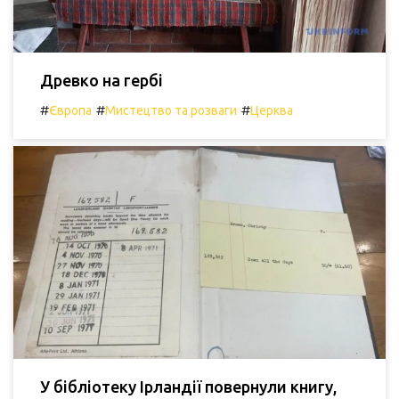
Древко на гербі
#
#
#
Європа
Мистецтво та розваги
Церква
У бібліотеку Ірландії повернули книгу,