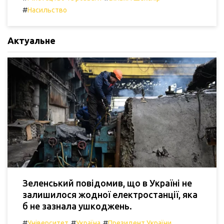
#
Насильство
Актуальне
Зеленський повідомив, що в Україні не
залишилося жодної електростанції, яка
б не зазнала ушкоджень.
#
#
#
Університет
Україна
Президент України