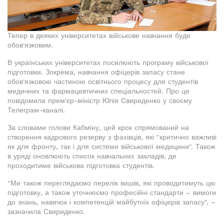
Тепер в деяких університетах військове навчання буде
обов'язковим.
В українських університетах посилюють програму військової
підготовки. Зокрема, навчання офіцерів запасу стане
обов'язковою частиною освітнього процесу для студентів
медичних та фармацевтичних спеціальностей. Про це
повідомила прем'єр-міністр Юлія Свириденко у своєму
Телеграм-каналі.
За словами голови Кабміну, цей крок спрямований на
створення кадрового резерву з фахівців, які "критично важливі
як для фронту, так і для системи військової медицини". Також
в уряді оновлюють список навчальних закладів, де
проходитиме військова підготовка студентів.
"Ми також переглядаємо перелік вишів, які проводитимуть цю
підготовку, а також уточнюємо професійні стандарти – вимоги
до знань, навичок і компетенцій майбутніх офіцерів запасу", –
зазначила Свириденко.