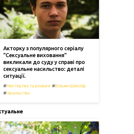
Акторку з популярного серіалу
"Сексуальне виховання"
викликали до суду у справі про
сексуальне насильство: деталі
ситуації.
#
#
Мистецтво та розваги
Вільям Шекспір
#
Насильство
ктуальне