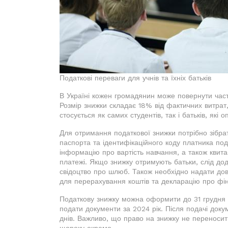
Податкові переваги для учнів та їхніх батьків
В Україні кожен громадянин може повернути част
Розмір знижки складає 18% від фактичних витрат
стосується як самих студентів, так і батьків, які о
Для отримання податкової знижки потрібно зібрат
паспорта та ідентифікаційного коду платника под
інформацію про вартість навчання, а також квита
платежі. Якщо знижку отримують батьки, слід до
свідоцтво про шлюб. Також необхідно надати дові
для перерахування коштів та декларацію про фін
Податкову знижку можна оформити до 31 грудня р
подати документи за 2024 рік. Після подачі док
днів. Важливо, що право на знижку не переносит