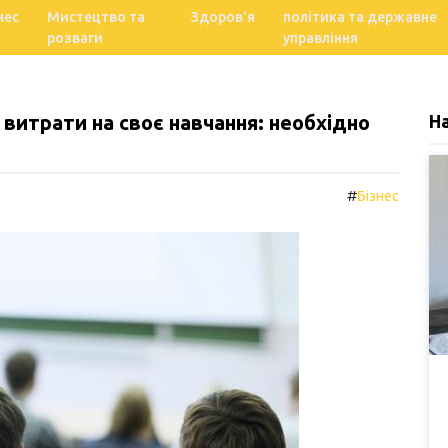
нес
Мистецтво та
Здоров'я
політика та державне
розваги
управління
итрати на своє навчання: необхідно
Н
#
Бізнес