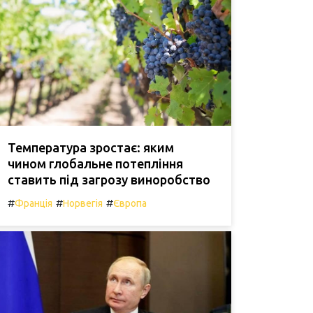
Температура зростає: яким
чином глобальне потепління
ставить під загрозу виноробство
#
#
#
Франція
Норвегія
Європа