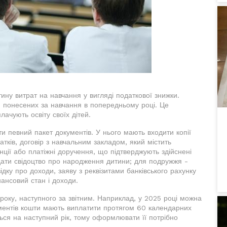
ину витрат на навчання у вигляді податкової знижки.
, понесених за навчання в попередньому році. Це
плачують освіту своїх дітей.
и певний пакет документів. У нього мають входити копії
атків, договір з навчальним закладом, який містить
нції або платіжні доручення, що підтверджують здійснені
дати свідоцтво про народження дитини; для подружжя -
дку про доходи, заяву з реквізитами банківського рахунку
ансовий стан і доходи.
оку, наступного за звітним. Наприклад, у 2025 році можна
ументів кошти мають виплатити протягом 60 календарних
ься на наступний рік, тому оформлювати її потрібно