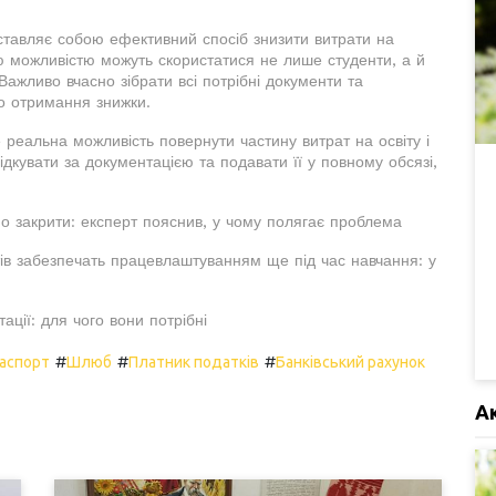
тавляє собою ефективний спосіб знизити витрати на
єю можливістю можуть скористатися не лише студенти, а й
 Важливо вчасно зібрати всі потрібні документи та
о отримання знижки.
 реальна можливість повернути частину витрат на освіту і
дкувати за документацією та подавати її у повному обсязі,
дно закрити: експерт пояснив, у чому полягає проблема
ів забезпечать працевлаштуванням ще під час навчання: у
ації: для чого вони потрібні
#
#
#
аспорт
Шлюб
Платник податків
Банківський рахунок
А