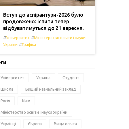
Вступ до аспірантури-2026 було
продовжено: іспити тепер
відбуватимуться до 21 вересня.
#
#
Університет
Міністерство освіти і науки
#
України
Графіка
еги
Університет
Україна
Студент
Школа
Вищий навчальний заклад
Росія
Київ
Міністерство освіти і науки України
Українці
Європа
Вища освіта