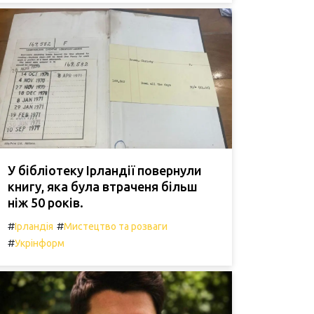
У бібліотеку Ірландії повернули
книгу, яка була втраченя більш
ніж 50 років.
#
#
Ірландія
Мистецтво та розваги
#
Укрінформ