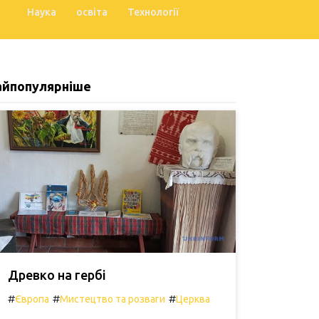
Наука
освіта
Технології
айпопулярніше
Древко на гербі
#
#
#
Європа
Мистецтво та розваги
Церква