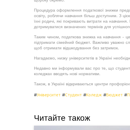
щороку окремо.
Процедура оформлення податкової знижки предс
освіту, роблячи навчання більш доступним. З ці
їхні родичі, які покривають витрати на навчання.
дотримуватися визначених термінів для успішног
Таким чином, податкова знижка на навчання - це
підтримати сімейний бюджет. Важливо уважно слі
щоб отримати відшкодування без затримок.
Нагадаємо, низку університетів в Україні необхі
Недавно ми інформували вас про те, що студент
коледжах вводять нові нормативи.
Також, в Україні відкриваються центри профорієнт
#
#
#
#
#
Університет
Студент
Коледж
Бюджет
П
Читайте також