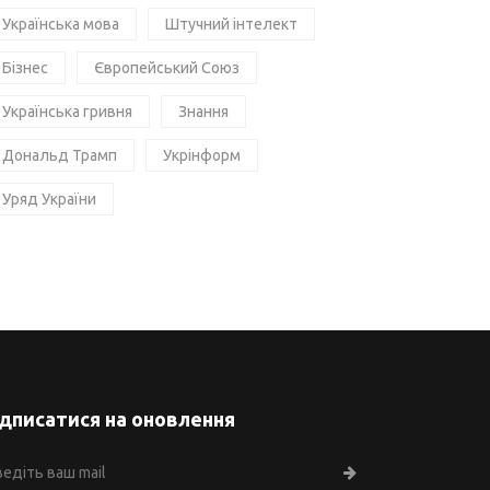
Українська мова
Штучний інтелект
Бізнес
Європейський Союз
Українська гривня
Знання
Дональд Трамп
Укрінформ
Уряд України
ідписатися на оновлення