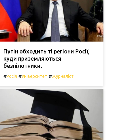
Путін обходить ті регіони Росії,
куди приземляються
безпілотники.
#
#
#
Росія
Університет
Журналіст