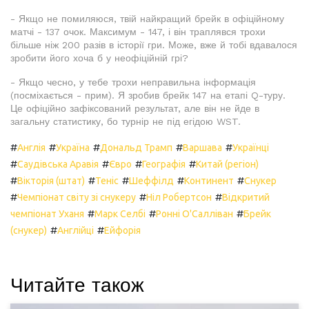
- Якщо не помиляюся, твій найкращий брейк в офіційному
матчі - 137 очок. Максимум - 147, і він траплявся трохи
більше ніж 200 разів в історії гри. Може, вже й тобі вдавалося
зробити його хоча б у неофіційній грі?
- Якщо чесно, у тебе трохи неправильна інформація
(посміхається - прим). Я зробив брейк 147 на етапі Q-туру.
Це офіційно зафіксований результат, але він не йде в
загальну статистику, бо турнір не під егідою WST.
#
#
#
#
#
Англія
Україна
Дональд Трамп
Варшава
Українці
#
#
#
#
Саудівська Аравія
Євро
Географія
Китай (регіон)
#
#
#
#
#
Вікторія (штат)
Теніс
Шеффілд
Континент
Снукер
#
#
#
Чемпіонат світу зі снукеру
Ніл Робертсон
Відкритий
#
#
#
чемпіонат Уханя
Марк Селбі
Ронні О'Салліван
Брейк
#
#
(снукер)
Англійці
Ейфорія
Читайте також