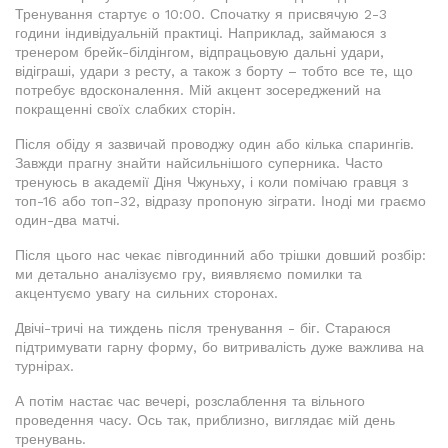
Тренування стартує о 10:00. Спочатку я присвячую 2-3
години індивідуальній практиці. Наприклад, займаюся з
тренером брейк-білдінгом, відпрацьовую дальні удари,
відіграші, удари з ресту, а також з борту – тобто все те, що
потребує вдосконалення. Мій акцент зосереджений на
покращенні своїх слабких сторін.
Після обіду я зазвичай проводжу один або кілька спарингів.
Завжди прагну знайти найсильнішого суперника. Часто
тренуюсь в академії Діня Чжуньху, і коли помічаю гравця з
топ-16 або топ-32, відразу пропоную зіграти. Іноді ми граємо
один-два матчі.
Після цього нас чекає півгодинний або трішки довший розбір:
ми детально аналізуємо гру, виявляємо помилки та
акцентуємо увагу на сильних сторонах.
Двічі-тричі на тиждень після тренування - біг. Стараюся
підтримувати гарну форму, бо витривалість дуже важлива на
турнірах.
А потім настає час вечері, розслаблення та вільного
проведення часу. Ось так, приблизно, виглядає мій день
тренувань.