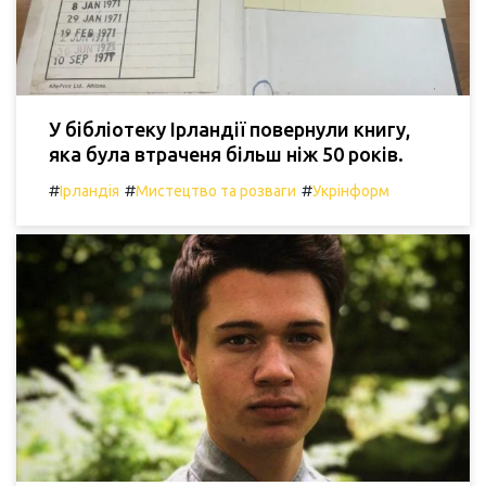
У бібліотеку Ірландії повернули книгу,
яка була втраченя більш ніж 50 років.
#
#
#
Ірландія
Мистецтво та розваги
Укрінформ