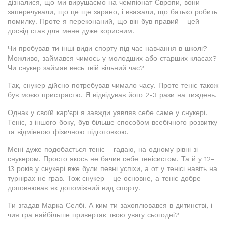
дізналися, що ми вирушаємо на чемпіонат Європи, вони
заперечували, що це ще зарано, і вважали, що батько робить
помилку. Проте я переконаний, що він був правий - цей
досвід став для мене дуже корисним.
Чи пробував ти інші види спорту під час навчання в школі?
Можливо, займався чимось у молодших або старших класах?
Чи снукер займав весь твій вільний час?
Так, снукер дійсно потребував чимало часу. Проте теніс також
був моєю пристрастю. Я відвідував його 2-3 рази на тиждень.
Однак у своїй кар'єрі я завжди уявляв себе саме у снукері.
Теніс, з іншого боку, був більше способом всебічного розвитку
та відмінною фізичною підготовкою.
Мені дуже подобається теніс - гадаю, на одному рівні зі
снукером. Просто якось не бачив себе тенісистом. Та й у 12-
13 років у снукері вже були певні успіхи, а от у тенісі навіть на
турнірах не грав. Тож снукер - це основне, а теніс добре
доповнював як допоміжний вид спорту.
Ти згадав Марка Селбі. А ким ти захоплювався в дитинстві, і
чия гра найбільше привертає твою увагу сьогодні?