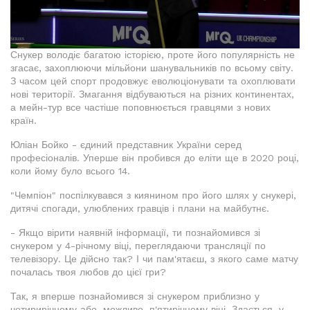
Снукер володіє багатою історією, проте його популярність не
згасає, захоплюючи мільйони шанувальників по всьому світу.
З часом цей спорт продовжує еволюціонувати та охоплювати
нові території. Змагання відбуваються на різних континентах,
а мейн-тур все частіше поповнюється гравцями з нових
країн.
Юліан Бойко - єдиний представник України серед
професіоналів. Уперше він пробився до еліти ще в 2020 році,
коли йому було всього 14.
"Чемпіон" поспілкувався з киянином про його шлях у снукері,
дитячі спогади, улюблених гравців і плани на майбутнє.
- Якщо вірити наявній інформації, ти познайомився зі
снукером у 4-річному віці, переглядаючи трансляції по
телевізору. Це дійсно так? І чи пам'ятаєш, з якого саме матчу
почалась твоя любов до цієї гри?
Так, я вперше познайомився зі снукером приблизно у
чотирирічному або, можливо, п'ятирічному віці. Здається, у