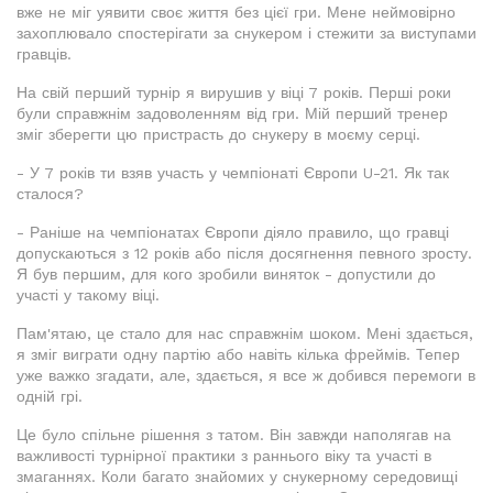
вже не міг уявити своє життя без цієї гри. Мене неймовірно
захоплювало спостерігати за снукером і стежити за виступами
гравців.
На свій перший турнір я вирушив у віці 7 років. Перші роки
були справжнім задоволенням від гри. Мій перший тренер
зміг зберегти цю пристрасть до снукеру в моєму серці.
- У 7 років ти взяв участь у чемпіонаті Європи U-21. Як так
сталося?
- Раніше на чемпіонатах Європи діяло правило, що гравці
допускаються з 12 років або після досягнення певного зросту.
Я був першим, для кого зробили виняток - допустили до
участі у такому віці.
Пам'ятаю, це стало для нас справжнім шоком. Мені здається,
я зміг виграти одну партію або навіть кілька фреймів. Тепер
уже важко згадати, але, здається, я все ж добився перемоги в
одній грі.
Це було спільне рішення з татом. Він завжди наполягав на
важливості турнірної практики з раннього віку та участі в
змаганнях. Коли багато знайомих у снукерному середовищі