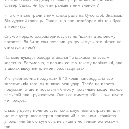
Олівер Сайкс. Чи були ви раніше з ним знайомі?
- Так, ми вже грали з ним кілька разів на Q-school. Знайомі.
Він чудовий гравець. Гадаю, що вже незабаром він теж буде
в мейн-турі.
Снукер нерідко охарактеризовують як "шахи на зеленому
покритті". Як би ти сам пояснив цю гру комусь, хто ніколи не
стикався з нею?
На мою думку, проводити аналогії з шахами не зовсім
коректно. Безумовно, є певний сенс у такому порівнянні, але
в шахах відсутній елемент реалізації атак.
У снукері можна продумати 5-10 ходів наперед, але все
залежить від того, як ти виконаєш удар. Треба не просто
подумати, а ще й поставити биток у правильне місце, інакше
весь твій план руйнується. Один сантиметр вбік - і вже нічого
не працює.
Отже, у цьому полягає суть: хоча існує певна стратегія, для
мене снукер насамперед пов'язаний із вмінням і точністю
управління білою кулею, а не лише з логічними аспектами
гри.