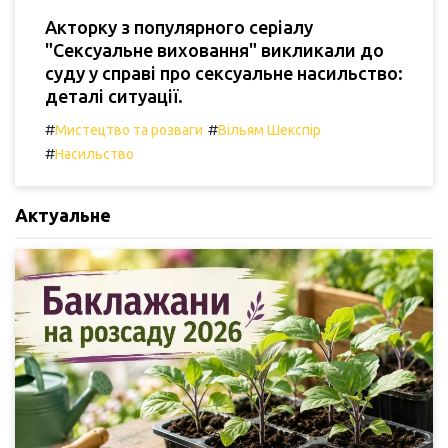
Акторку з популярного серіалу
"Сексуальне виховання" викликали до
суду у справі про сексуальне насильство:
деталі ситуації.
#
#
Мистецтво та розваги
Вільям Шекспір
#
Насильство
Актуальне