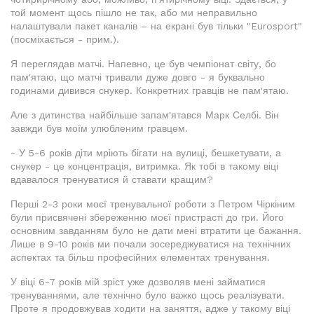
той момент щось пішло не так, або ми неправильно
налаштували пакет каналів – на екрані був тільки "Eurosport"
(посміхається - прим.).
Я переглядав матчі. Напевно, це був чемпіонат світу, бо
пам'ятаю, що матчі тривали дуже довго - я буквально
годинами дивився снукер. Конкретних гравців не пам'ятаю.
Але з дитинства найбільше запам'ятався Марк Селбі. Він
завжди був моїм улюбленим гравцем.
- У 5-6 років діти мріють бігати на вулиці, бешкетувати, а
снукер - це концентрація, витримка. Як тобі в такому віці
вдавалося тренуватися й ставати кращим?
Перші 2-3 роки моєї тренувальної роботи з Петром Чіркіним
були присвячені збереженню моєї пристрасті до гри. Його
основним завданням було не дати мені втратити це бажання.
Лише в 9-10 років ми почали зосереджуватися на технічних
аспектах та більш професійних елементах тренування.
У віці 6-7 років мій зріст уже дозволяв мені займатися
тренуваннями, але технічно було важко щось реалізувати.
Проте я продовжував ходити на заняття, адже у такому віці