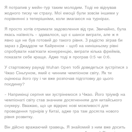
Я потрапив у мейн-тур таким молодим. Тоді не відчував
жодного тиску чи страху. Мої емоції були зовсім іншими у
порівнянні з теперішніми, коли змагаюся на турнірах.
Я просто хотів отримати задоволення від гри. Звичайно, була
якась наївність - здавалося, що є шанси виграти, але ж я
явно ще не був готовий до такого рівня. З радістю зіграв би
зараз з Джаддом чи Кайреном - щоб на нинішньому рівні
спробувати нав'язати конкуренцію, виграти кілька фреймів,
показати себе краще. Адже тоді я програв 0:5 чи 0:6.
У стартовому раунді Wuhan Open тобі доведеться зустрітися з
Чжао Сіньтуном, який є чинним чемпіоном світу. Як ти
оцінюєш його гру і чи вже розпочав підготовку до цього
поєдинку?
- Наприкінці серпня ми зустрінемося з Чжао. Його тріумф на
чемпіонаті світу став значним досягненням для китайського
снукеру. Вважаю, що це відкриє нові можливості для
проведення турнірів у Китаї, адже гра там досягла нового
рівня розвитку.
Він дійсно вражаючий гравець. Я знайомий з ним вже досить