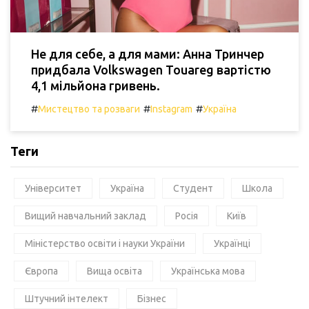
Не для себе, а для мами: Анна Тринчер
придбала Volkswagen Touareg вартістю
4,1 мільйона гривень.
#
#
#
Мистецтво та розваги
Instagram
Україна
Теги
Університет
Україна
Студент
Школа
Вищий навчальний заклад
Росія
Київ
Міністерство освіти і науки України
Українці
Європа
Вища освіта
Українська мова
Штучний інтелект
Бізнес