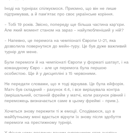
Іноді на турнірах спілкуємося. Приємно, що він не лише
підтримував, а й пам'ятає про своє українське коріння.
- Тобі 19 років. Звісно, попереду ще більша частина кар'єри.
Але який момент станом на зараз - найулюбленіший у ній?
- Напевно, це перемога на чемпіонаті Європи U-21, яка
дозволила повернутися до мейн-туру. Це був дуже важливий
турнір для мене.
Були перемоги й на чемпіонаті Європи у форматі шатаут, і на
командному Євро - але ця перемога була першою
особистою. Ще й у дисципліні з 15 червоними.
Не передати словами, що я тоді відчував. Це була ейфорія.
Матч був складний - рахунок 4:4, і все вирішувала контра
(вирішальний, останній фрейм у матчі, коли рахунок рівний і
переможець визначається саме в цьому фреймі - прим.).
Хочеться знову пережити ті ж емоції. Сподіваюся, що в
майбутньому мені вдасться відчути їх знову після здобуття
перемоги на престижному турнірі.
У фінальному поєдинку вашим суперником став англієць