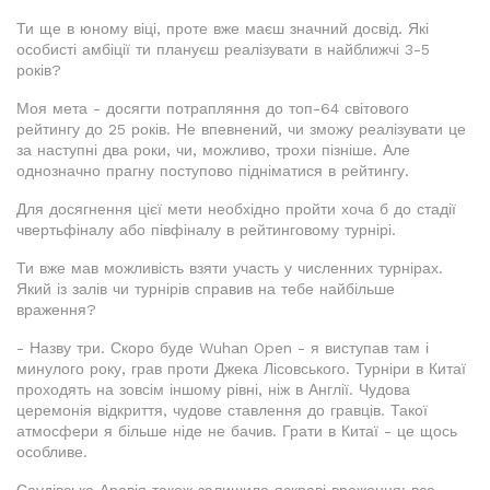
Ти ще в юному віці, проте вже маєш значний досвід. Які
особисті амбіції ти плануєш реалізувати в найближчі 3-5
років?
Моя мета - досягти потрапляння до топ-64 світового
рейтингу до 25 років. Не впевнений, чи зможу реалізувати це
за наступні два роки, чи, можливо, трохи пізніше. Але
однозначно прагну поступово підніматися в рейтингу.
Для досягнення цієї мети необхідно пройти хоча б до стадії
чвертьфіналу або півфіналу в рейтинговому турнірі.
Ти вже мав можливість взяти участь у численних турнірах.
Який із залів чи турнірів справив на тебе найбільше
враження?
- Назву три. Скоро буде Wuhan Open - я виступав там і
минулого року, грав проти Джека Лісовського. Турніри в Китаї
проходять на зовсім іншому рівні, ніж в Англії. Чудова
церемонія відкриття, чудове ставлення до гравців. Такої
атмосфери я більше ніде не бачив. Грати в Китаї - це щось
особливе.