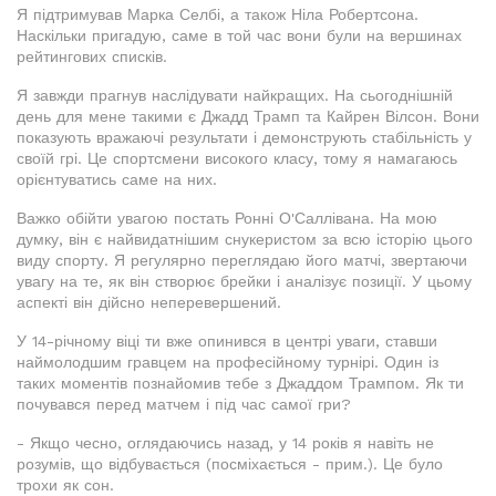
Я підтримував Марка Селбі, а також Ніла Робертсона.
Наскільки пригадую, саме в той час вони були на вершинах
рейтингових списків.
Я завжди прагнув наслідувати найкращих. На сьогоднішній
день для мене такими є Джадд Трамп та Кайрен Вілсон. Вони
показують вражаючі результати і демонструють стабільність у
своїй грі. Це спортсмени високого класу, тому я намагаюсь
орієнтуватись саме на них.
Важко обійти увагою постать Ронні О'Саллівана. На мою
думку, він є найвидатнішим снукеристом за всю історію цього
виду спорту. Я регулярно переглядаю його матчі, звертаючи
увагу на те, як він створює брейки і аналізує позиції. У цьому
аспекті він дійсно неперевершений.
У 14-річному віці ти вже опинився в центрі уваги, ставши
наймолодшим гравцем на професійному турнірі. Один із
таких моментів познайомив тебе з Джаддом Трампом. Як ти
почувався перед матчем і під час самої гри?
- Якщо чесно, оглядаючись назад, у 14 років я навіть не
розумів, що відбувається (посміхається - прим.). Це було
трохи як сон.