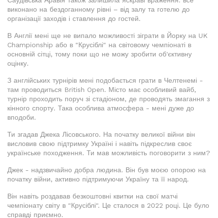
Саудівська Аравія також залишила яскраві враження: все
виконано на бездоганному рівні – від залу та готелю до
організації заходів і ставлення до гостей.
В Англії мені ще не випало можливості зіграти в Йорку на UK
Championship або в "Крусіблі" на світовому чемпіонаті в
основній сітці, тому поки що не можу зробити об'єктивну
оцінку.
З англійських турнірів мені подобається грати в Челтенемі -
там проводиться British Open. Місто має особливий вайб,
турнір проходить поруч зі стадіоном, де проводять змагання з
кінного спорту. Така особлива атмосфера - мені дуже до
вподоби.
Ти згадав Джека Лісовського. На початку великої війни він
висловив свою підтримку Україні і навіть підкреслив своє
українське походження. Ти мав можливість поговорити з ним?
Джек - надзвичайно добра людина. Він був моєю опорою на
початку війни, активно підтримуючи Україну та її народ.
Він навіть роздавав безкоштовні квитки на свої матчі
чемпіонату світу в "Крусіблі". Це сталося в 2022 році. Це було
справді приємно.