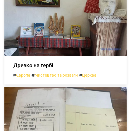
Древко на гербі
#
#
#
Європа
Мистецтво та розваги
Церква