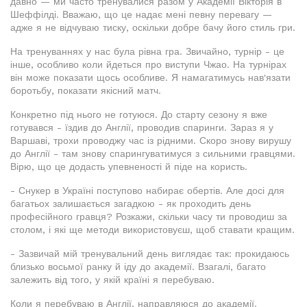
давно — ми часто тренувалися разом у Академії Вікторія в
Шеффілді. Вважаю, що це надає мені певну перевагу —
адже я не відчуваю тиску, оскільки добре бачу його стиль гри.
На тренуваннях у нас була рівна гра. Звичайно, турнір - це
інше, особливо коли йдеться про виступи Чжао. На турнірах
він може показати щось особливе. Я намагатимусь нав'язати
боротьбу, показати якісний матч.
Конкретно під нього не готуюся. До старту сезону я вже
готувався - їздив до Англії, проводив спаринги. Зараз я у
Варшаві, трохи проводжу час із рідними. Скоро знову вирушу
до Англії - там знову спарингуватимуся з сильними гравцями.
Вірю, що це додасть упевненості й піде на користь.
- Снукер в Україні поступово набирає обертів. Але досі для
багатьох залишається загадкою - як проходить день
професійного гравця? Розкажи, скільки часу ти проводиш за
столом, і які ще методи використовуєш, щоб ставати кращим.
- Зазвичай мій тренувальний день виглядає так: прокидаюсь
близько восьмої ранку й іду до академії. Взагалі, багато
залежить від того, у якій країні я перебуваю.
Коли я перебуваю в Англії, направляюся до академії.