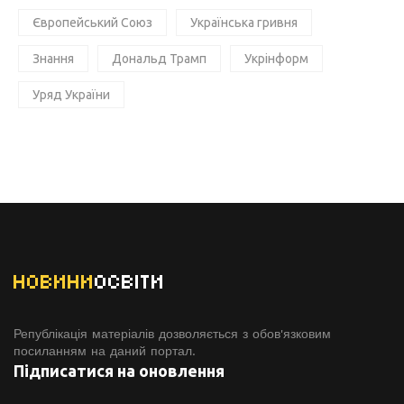
Європейський Союз
Українська гривня
Знання
Дональд Трамп
Укрінформ
Уряд України
НОВИНИ
ОСВІТИ
Републікація матеріалів дозволяється з обов'язковим
посиланням на даний портал.
Підписатися на оновлення