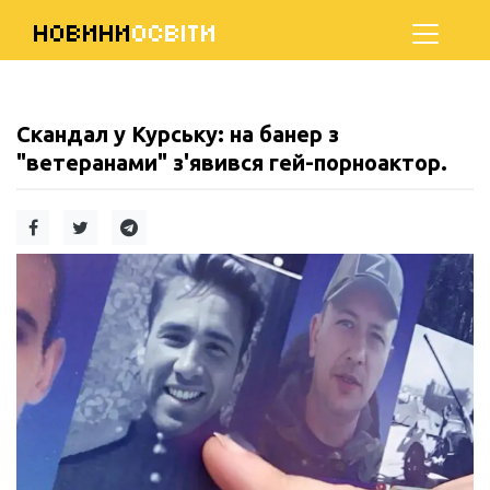
НОВИНИ
ОСВІТИ
Скандал у Курську: на банер з
"ветеранами" з'явився гей-порноактор.