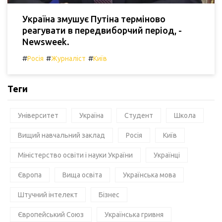
Україна змушує Путіна терміново
реагувати в передвиборчий період, -
Newsweek.
#
#
#
Росія
Журналіст
Київ
Теги
Університет
Україна
Студент
Школа
Вищий навчальний заклад
Росія
Київ
Міністерство освіти і науки України
Українці
Європа
Вища освіта
Українська мова
Штучний інтелект
Бізнес
Європейський Союз
Українська гривня