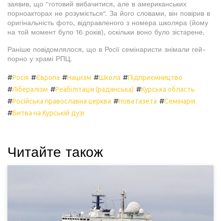
заявив, що "готовий вибачитися, але в американських
порноакторах не розуміється". За його словами, він повірив в
оригінальність фото, відправленого з номера школяра (йому
на той момент було 16 років), оскільки воно було зістарене.
Раніше повідомлялося, що в Росії семінаристи знімали гей-
порно у храмі РПЦ.
#
#
#
#
#
Росія
Європа
Нацизм
Школа
Підприємництво
#
#
#
Лібералізм
Реабілітація (радянська)
Курська область
#
#
#
Російська православна церква
Нова газета
Семінарія
#
Битва на Курській дузі
Читайте також