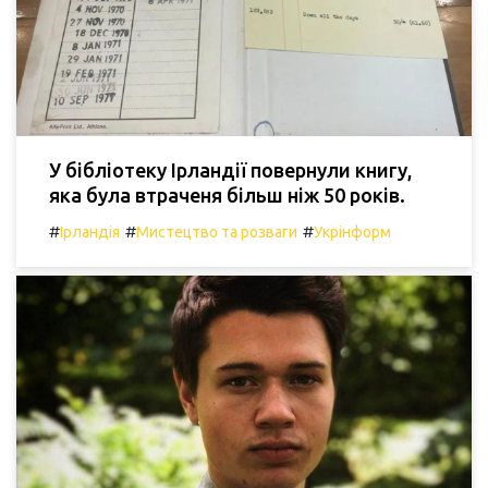
У бібліотеку Ірландії повернули книгу,
яка була втраченя більш ніж 50 років.
#
#
#
Ірландія
Мистецтво та розваги
Укрінформ