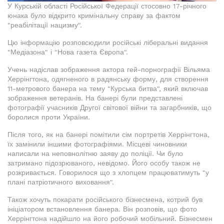
У Курській області Російської Федерації стосовно 17-річного
юнака було відкрито кримінальну справу за фактом
"реабілітації нацизму".
Цю інформацію розповсюдили російські ліберальні видання
"Медіазона" і "Нова газета Європа".
Учень надіслав зображення актора гей-порнографії Вільяма
Херрінгтона, одягненого в радянську форму, для створення
11-метрового банера на тему "Курська битва", який включав
зображення ветеранів. На банері були представлені
фотографії учасників Другої світової війни та загарбників, що
боролися проти України.
Після того, як на банері помітили сім портретів Херрінгтона,
їх замінили іншими фотографіями. Місцеві чиновники
написали на неповнолітню заяву до поліції. Чи було
затримано підозрюваного, невідомо. Його особу також не
розкривається. Говорилося що з хлопцем працюватимуть "у
плані патріотичного виховання".
Також хочуть покарати російського бізнесмена, котрий був
ініціатором встановлення банера. Він розповів, що фото
Херрінгтона надійшло на його робочий мобільний. Бізнесмен