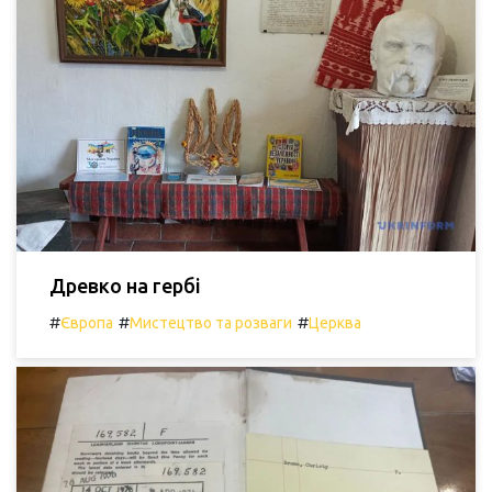
Древко на гербі
#
#
#
Європа
Мистецтво та розваги
Церква