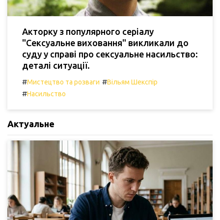
Акторку з популярного серіалу
"Сексуальне виховання" викликали до
суду у справі про сексуальне насильство:
деталі ситуації.
#
#
Мистецтво та розваги
Вільям Шекспір
#
Насильство
Актуальне