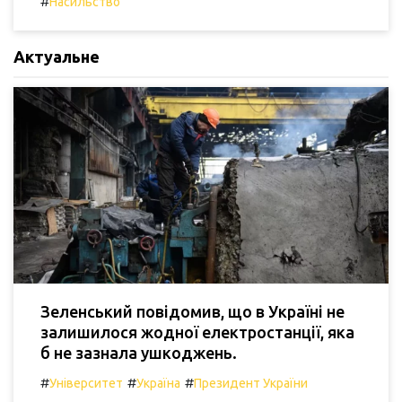
#
Насильство
Актуальне
Зеленський повідомив, що в Україні не
залишилося жодної електростанції, яка
б не зазнала ушкоджень.
#
#
#
Університет
Україна
Президент України