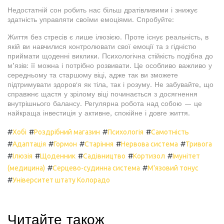
Недостатній сон робить нас більш дратівливими і знижує
здатність управляти своїми емоціями. Спробуйте:
Життя без стресів є лише ілюзією. Проте існує реальність, в
якій ви навчилися контролювати свої емоції та з гідністю
приймати щоденні виклики. Психологічна стійкість подібна до
м’язів: її можна і потрібно розвивати. Це особливо важливо у
середньому та старшому віці, адже так ви зможете
підтримувати здоров'я як тіла, так і розуму. Не забувайте, що
справжнє щастя у зрілому віці починається з досягнення
внутрішнього балансу. Регулярна робота над собою — це
найкраща інвестиція у активне, спокійне і довге життя.
#
#
#
#
Хобі
Роздрібний магазин
Психологія
Самотність
#
#
#
#
#
Адаптація
Гормон
Старіння
Нервова система
Тривога
#
#
#
#
#
Ілюзія
Щоденник
Садівництво
Кортизол
Імунітет
#
#
(медицина)
Серцево-судинна система
М'язовий тонус
#
Університет штату Колорадо
Читайте також