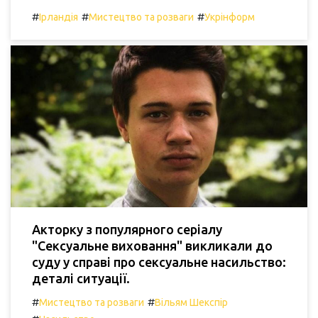
#
#
#
Ірландія
Мистецтво та розваги
Укрінформ
Акторку з популярного серіалу
"Сексуальне виховання" викликали до
суду у справі про сексуальне насильство:
деталі ситуації.
#
#
Мистецтво та розваги
Вільям Шекспір