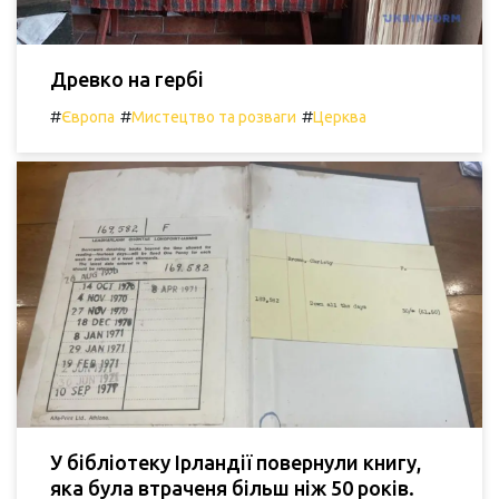
Древко на гербі
#
#
#
Європа
Мистецтво та розваги
Церква
У бібліотеку Ірландії повернули книгу,
яка була втраченя більш ніж 50 років.