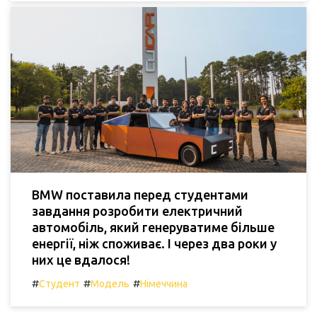
BMW поставила перед студентами
завдання розробити електричний
автомобіль, який генеруватиме більше
енергії, ніж споживає. І через два роки у
них це вдалося!
#
#
#
Студент
Модель
Німеччина