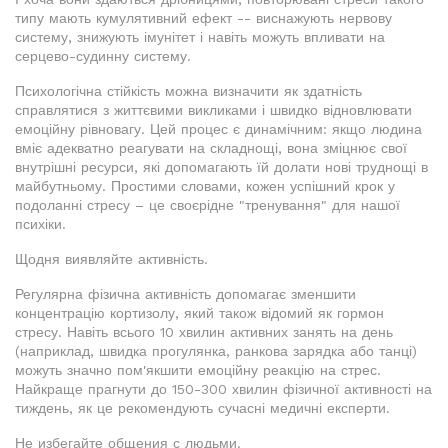
типу мають кумулятивний ефект -- виснажують нервову
систему, знижують імунітет і навіть можуть впливати на
серцево-судинну систему.
Психологічна стійкість можна визначити як здатність
справлятися з життєвими викликами і швидко відновлювати
емоційну рівновагу. Цей процес є динамічним: якщо людина
вміє адекватно реагувати на складнощі, вона зміцнює свої
внутрішні ресурси, які допомагають їй долати нові труднощі в
майбутньому. Простими словами, кожен успішний крок у
подоланні стресу – це своєрідне "тренування" для нашої
психіки.
Щодня виявляйте активність.
Регулярна фізична активність допомагає зменшити
концентрацію кортизолу, який також відомий як гормон
стресу. Навіть всього 10 хвилин активних занять на день
(наприклад, швидка прогулянка, ранкова зарядка або танці)
можуть значно пом'якшити емоційну реакцію на стрес.
Найкраще прагнути до 150-300 хвилин фізичної активності на
тиждень, як це рекомендують сучасні медичні експерти.
Не избегайте общения с людьми.