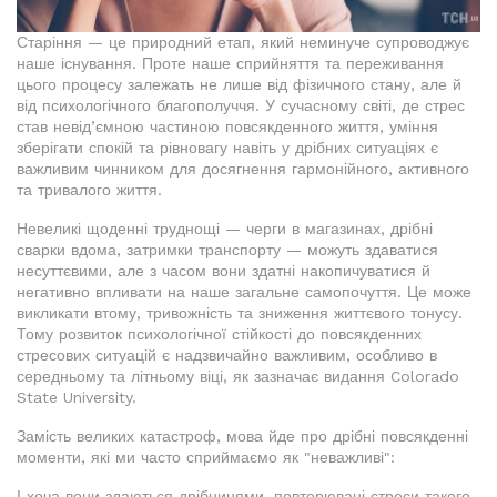
Старіння — це природний етап, який неминуче супроводжує
наше існування. Проте наше сприйняття та переживання
цього процесу залежать не лише від фізичного стану, але й
від психологічного благополуччя. У сучасному світі, де стрес
став невід’ємною частиною повсякденного життя, уміння
зберігати спокій та рівновагу навіть у дрібних ситуаціях є
важливим чинником для досягнення гармонійного, активного
та тривалого життя.
Невеликі щоденні труднощі — черги в магазинах, дрібні
сварки вдома, затримки транспорту — можуть здаватися
несуттєвими, але з часом вони здатні накопичуватися й
негативно впливати на наше загальне самопочуття. Це може
викликати втому, тривожність та зниження життєвого тонусу.
Тому розвиток психологічної стійкості до повсякденних
стресових ситуацій є надзвичайно важливим, особливо в
середньому та літньому віці, як зазначає видання Colorado
State University.
Замість великих катастроф, мова йде про дрібні повсякденні
моменти, які ми часто сприймаємо як "неважливі":
І хоча вони здаються дрібницями, повторювані стреси такого