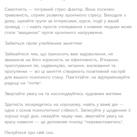
Самотність -- потужний стрес-фактор. Вона посилює
тривожність, сприяє розвитку хронічного стресу. Виходьте з
дому, шукайте групи за інтересами, курси, події у вашій
громаді -- і навіть просте спілкування з новими людьми може
стати "вакциною" проти хронічного напруження.
Займіться своїм улюбленим заняттям!
Займайтеся тим, що приносить вам задоволення, не
зважаючи на його корисність чи ефективність. В'язання,
приготування їжі, садівництво, читання, малювання та
прогулянки — всі ці заняття створюють позитивний настрій
для вашого психічного стану. Пам'ятайте: не відтерміновуйте
радощі на "потім".
Звертайте увагу на та насолоджуйтесь чудовими митями.
Здатність зосередитись на хорошому, навіть у важкі дні --
одна з основ психологічної стійкості. Записуйте у щоденник 3
хороші події дня, смакуйте чашку чаю, звертайте увагу на
красу навколо -- це допоможе психіці "перевантажитись".
Піклуйтеся про свій сон.