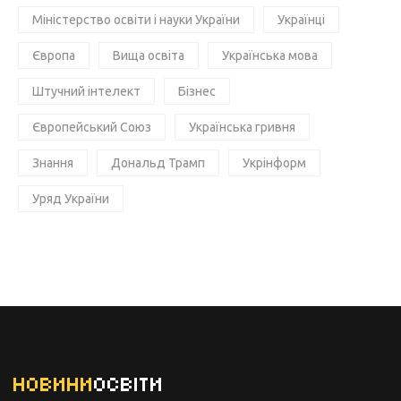
Міністерство освіти і науки України
Українці
Європа
Вища освіта
Українська мова
Штучний інтелект
Бізнес
Європейський Союз
Українська гривня
Знання
Дональд Трамп
Укрінформ
Уряд України
НОВИНИ
ОСВІТИ