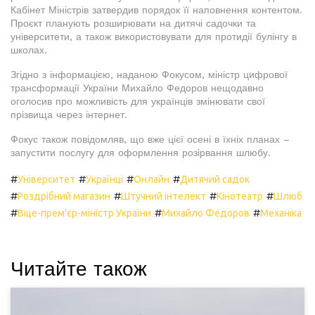
Кабінет Міністрів затвердив порядок її наповнення контентом.
Проєкт планують розширювати на дитячі садочки та
університети, а також використовувати для протидії булінгу в
школах.
Згідно з інформацією, наданою Фокусом, міністр цифрової
трансформації України Михайло Федоров нещодавно
оголосив про можливість для українців змінювати свої
прізвища через інтернет.
Фокус також повідомляв, що вже цієї осені в їхніх планах –
запустити послугу для оформлення розірвання шлюбу.
#
#
#
#
Університет
Українці
Онлайн
Дитячий садок
#
#
#
#
Роздрібний магазин
Штучний інтелект
Кінотеатр
Шлюб
#
#
#
Віце-прем'єр-міністр України
Михайло Федоров
Механіка
Читайте також