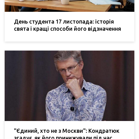
День студента 17 листопада: історія
свята і кращі способи його відзначення
"Єдиний, хто не з Москви": Кондратюк
згадує, як його принижували під час