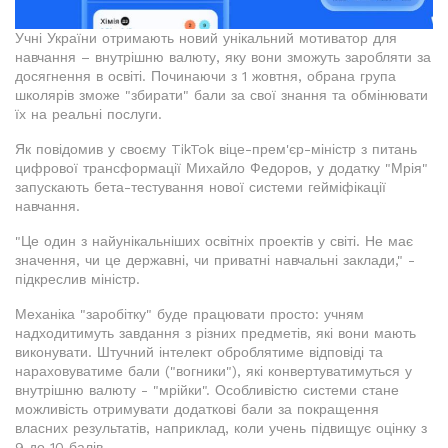
Учні України отримають новий унікальний мотиватор для
навчання – внутрішню валюту, яку вони зможуть заробляти за
досягнення в освіті. Починаючи з 1 жовтня, обрана група
школярів зможе "збирати" бали за свої знання та обмінювати
їх на реальні послуги.
Як повідомив у своєму TikTok віце-прем'єр-міністр з питань
цифрової трансформації Михайло Федоров, у додатку "Мрія"
запускають бета-тестування нової системи гейміфікації
навчання.
"Це один з найунікальніших освітніх проектів у світі. Не має
значення, чи це державні, чи приватні навчальні заклади," -
підкреслив міністр.
Механіка "заробітку" буде працювати просто: учням
надходитимуть завдання з різних предметів, які вони мають
виконувати. Штучний інтелект оброблятиме відповіді та
нараховуватиме бали ("вогники"), які конвертуватимуться у
внутрішню валюту - "мрійки". Особливістю системи стане
можливість отримувати додаткові бали за покращення
власних результатів, наприклад, коли учень підвищує оцінку з
9 до 10 балів.