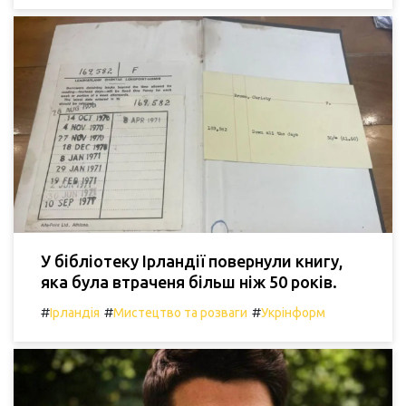
У бібліотеку Ірландії повернули книгу,
яка була втраченя більш ніж 50 років.
#
#
#
Ірландія
Мистецтво та розваги
Укрінформ