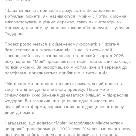
"Ваша діяльність приносить результати. Ви заробляєте
віртуальні монети, які називаються "мрійки". Потім їх можна
використовувати в різних мережах, таких як кінотеатри чи
магазини, для обміну на певні товари або послуги," - уточнив
Федоров.
Проект розпочнеться в обмеженому форматі: з 1 жовтня
бета-тестування включатиме від 10 до 15 тисяч дітей.
Повноцінний запуск заплановано на перший квартал 2026
року, коли до "Мрії" приєднаються тисячі навчальних закладів
по всій Україні. За інформацією міністра, вже з 1 вересня до
платформи приєднаються приблизно 2 тисячі шкіл.
"Ми прагнемо не просто створити розважальний проект, а
залучити дітей до навчального процесу. Наша мета -
стимулювати їхнє бажання дізнаватися більше", - підкреслив
Федоров. Він зазначив, що це лише одна з численних
функцій платформи, спрямованих на підвищення інтересу
дітей до освіти.
Нагадаємо, що додаток "Мрія" розроблявся Міністерством
цифрової трансформації з 2023 року. У червні минулого року
розпочалося бета-тестування платформи, а в листопаді