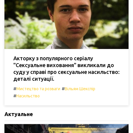
Акторку з популярного серіалу
"Сексуальне виховання" викликали до
суду у справі про сексуальне насильство:
деталі ситуації.
#
#
Мистецтво та розваги
Вільям Шекспір
#
Насильство
Актуальне