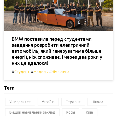
BMW поставила перед студентами
завдання розробити електричний
автомобіль, який генеруватиме більше
енергії, ніж споживає. І через два роки у
них це вдалося!
#
#
#
Студент
Модель
Німеччина
Теги
Університет
Україна
Студент
Школа
Вищий навчальний заклад
Росія
Київ