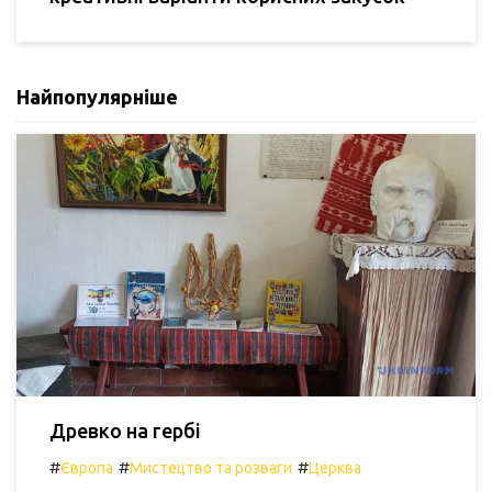
Найпопулярніше
Древко на гербі
#
#
#
Європа
Мистецтво та розваги
Церква