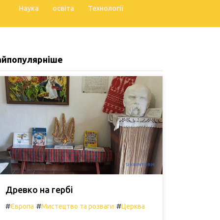
Наука
освіта
Технології
айпопулярніше
Древко на гербі
#
#
#
Європа
Мистецтво та розваги
Церква