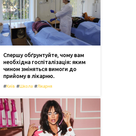
Спершу обґрунтуйте, чому вам
необхідна госпіталізація: яким
чином зміняться вимоги до
прийому в лікарню.
#
#
#
Київ
Школа
Лікарня