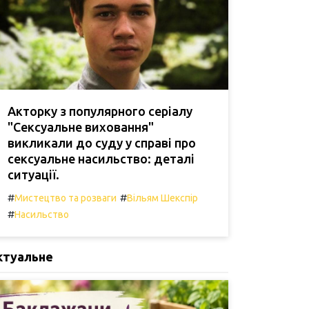
Акторку з популярного серіалу
"Сексуальне виховання"
викликали до суду у справі про
сексуальне насильство: деталі
ситуації.
#
#
Мистецтво та розваги
Вільям Шекспір
#
Насильство
ктуальне