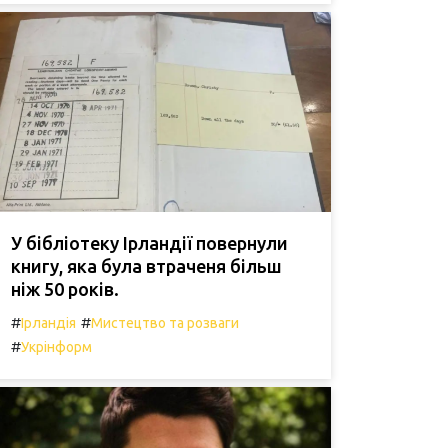
У бібліотеку Ірландії повернули
книгу, яка була втраченя більш
ніж 50 років.
#
#
Ірландія
Мистецтво та розваги
#
Укрінформ