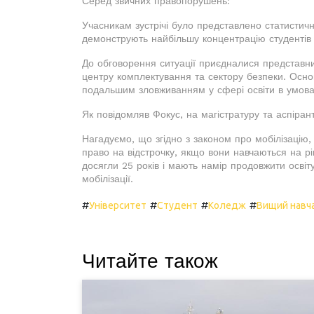
Серед звичних правопорушень:
Учасникам зустрічі було представлено статистичні
демонструють найбільшу концентрацію студентів в
До обговорення ситуації приєдналися представник
центру комплектування та сектору безпеки. Основ
подальшим зловживанням у сфері освіти в умовах
Як повідомляв Фокус, на магістратуру та аспірант
Нагадуємо, що згідно з законом про мобілізацію
право на відстрочку, якщо вони навчаються на рі
досягли 25 років і мають намір продовжити освіту 
мобілізації.
#
#
#
#
Університет
Студент
Коледж
Вищий навч
Читайте також