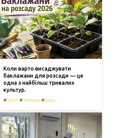
Коли варто висаджувати
баклажани для розсади — це
одна з найбільш тривалих
культур.
#
#
#
Ґрунт
Теплиця
Вода