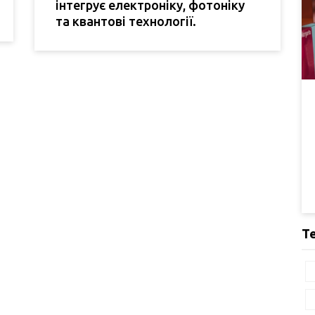
інтегрує електроніку, фотоніку
та квантові технології.
Т