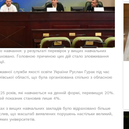
о навчання: у результаті перевірок у вищих навчальних
драховано. Головною причиною цих дій стало зловживання
ії.
вної служби якості освіти України Руслан Гурак під час
Київської області, що була організована спільно з обласною
 25 років, які навчаються на денній формі, перевищує 20%.
цей показник становив лише 4%.
ах з вищих навчальних закладів було відраховано більше
креслив, що масштаб виявлених порушень настільки великий,
ких університетів.