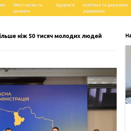
нес
Мистецтво та
Здоров'я
політика та державне
розваги
управління
більше ніж 50 тисяч молодих людей
Н