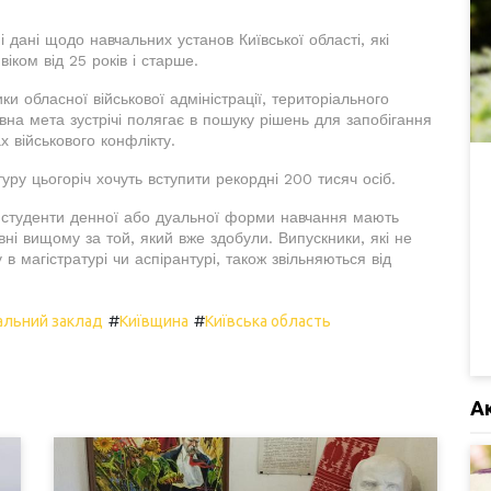
 дані щодо навчальних установ Київської області, які
іком від 25 років і старше.
и обласної військової адміністрації, територіального
на мета зустрічі полягає в пошуку рішень для запобігання
 військового конфлікту.
уру цьогоріч хочуть вступити рекордні 200 тисяч осіб.
, студенти денної або дуальної форми навчання мають
вні вищому за той, який вже здобули. Випускники, які не
в магістратурі чи аспірантурі, також звільняються від
#
#
альний заклад
Київщина
Київська область
А