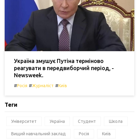
Україна змушує Путіна терміново
реагувати в передвиборчий період, -
Newsweek.
#
#
#
Росія
Журналіст
Київ
Теги
Університет
Україна
Студент
Школа
Вищий навчальний заклад
Росія
Київ