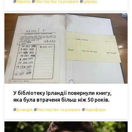
#
#
#
Європа
Мистецтво та розваги
Церква
У бібліотеку Ірландії повернули книгу,
яка була втраченя більш ніж 50 років.
#
#
#
Ірландія
Мистецтво та розваги
Укрінформ