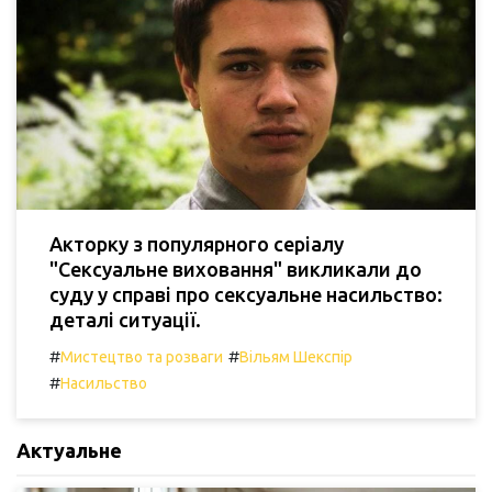
Акторку з популярного серіалу
"Сексуальне виховання" викликали до
суду у справі про сексуальне насильство:
деталі ситуації.
#
#
Мистецтво та розваги
Вільям Шекспір
#
Насильство
Актуальне