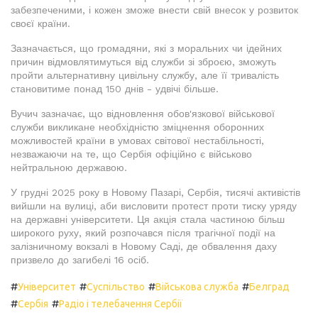
забезпеченими, і кожен зможе внести свій внесок у розвиток
своєї країни.
Зазначається, що громадяни, які з моральних чи ідейних
причин відмовлятимуться від служби зі зброєю, зможуть
пройти альтернативну цивільну службу, але її тривалість
становитиме понад 150 днів - удвічі більше.
Вучич зазначає, що відновлення обов'язкової військової
служби викликане необхідністю зміцнення оборонних
можливостей країни в умовах світової нестабільності,
незважаючи на те, що Сербія офіційно є військово
нейтральною державою.
У грудні 2025 року в Новому Пазарі, Сербія, тисячі активістів
вийшли на вулиці, аби висловити протест проти тиску уряду
на державні університети. Ця акція стала частиною більш
широкого руху, який розпочався після трагічної події на
залізничному вокзалі в Новому Саді, де обвалення даху
призвело до загибелі 16 осіб.
#
#
#
#
Університет
Суспільство
Військова служба
Белград
#
#
Сербія
Радіо і телебачення Сербії