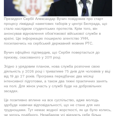
Президент Сербії Александар Вучич повідомив про старт
процесу ліквідації наметових таборів у центрі Белграда, що
стало наслідком студентських протестів. Крім того, він
анонсував відновлення обов'язкової військової служби в
країні. Цю інформацію поширило агентство УНН,
посилаючись на сербський державний мовник РТС.
Вучич офіційно підтвердив, що Сербія повертається до
призову, скасованого у 2011 році.
Згідно з урядовим планом, нова служба розпочне свою
діяльність у 2026 році і триватиме 75 днів для чоловіків у віці
від 19 до 27 років. Програма передбачає два місяці
інтенсивної підготовки, а також два тижні практичних занять
на полі. Для жінок участь у службі буде на добровільних
засадах.
Це позитивно вплине на все суспільство, адже молодь
здобуде навички відповідальності, що не стане для них
труднощами. Тут немає жодної жорсткості, як це було колись,
чи чогось подібного. Незабаром усі відчують себе більш