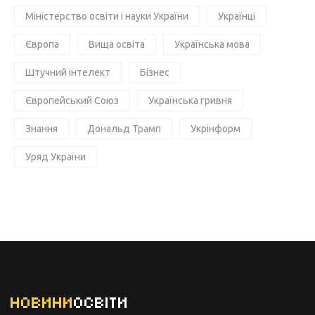
Міністерство освіти і науки України
Українці
Європа
Вища освіта
Українська мова
Штучний інтелект
Бізнес
Європейський Союз
Українська гривня
Знання
Дональд Трамп
Укрінформ
Уряд України
НОВИНИ
ОСВІТИ