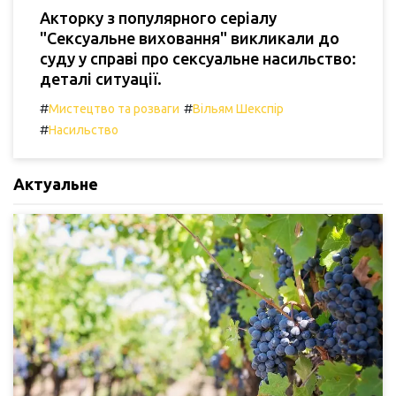
Акторку з популярного серіалу
"Сексуальне виховання" викликали до
суду у справі про сексуальне насильство:
деталі ситуації.
#
#
Мистецтво та розваги
Вільям Шекспір
#
Насильство
Актуальне