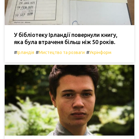
У бібліотеку Ірландії повернули книгу,
яка була втраченя більш ніж 50 років.
#
#
#
Ірландія
Мистецтво та розваги
Укрінформ