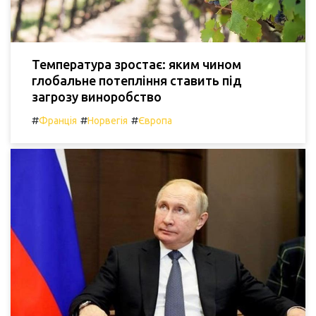
Температура зростає: яким чином
глобальне потепління ставить під
загрозу виноробство
#
#
#
Франція
Норвегія
Європа