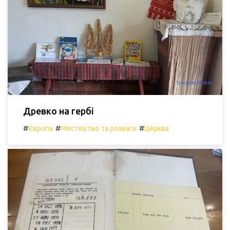
Древко на гербі
#
#
#
Європа
Мистецтво та розваги
Церква