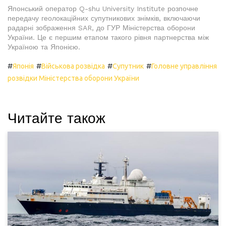
Японський оператор Q-shu University Institute розпочне
передачу геолокаційних супутникових знімків, включаючи
радарні зображення SAR, до ГУР Міністерства оборони
України. Це є першим етапом такого рівня партнерства між
Україною та Японією.
#
#
#
#
Японія
Військова розвідка
Супутник
Головне управління
розвідки Міністерства оборони України
Читайте також