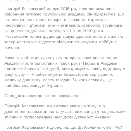
Григорій Козловський згадує 2018 рік, коли виникла ідея
створення потужної футбольної академії. Він підкреслює, що
на початкових етапах ця мрія не лише не отримала
необхідної підтримки, але й зазнавала серйозних труднощів,
які довелося долати в період з 2018 по 2020 роки.
Незважаючи на всі труднощі, задум вдалося втілити в життя, і
тепер настав час підвести підсумки та озвучити майбутнє
бачення.
Козловський акцентував увагу на вражаючих досягненнях
Академії протягом останніх трьох років. Наразі в Академії
проживає близько 300 дітей, які отримують повну підтримку з
боку клубу – їм забезпечують безкоштовне харчування,
медичну допомогу, освіту та одяг. За його словами, це
найобдарованіші діти України.
Серед ключових досягнень відзначено:
Григорій Козловський акцентував увагу на тому, що
досягнення на змаганнях та участь вихованців у національних
збірних є безпосереднім наслідком діяльності Академії.
Григорій Козловський підкреслив, що футбольний клуб "Рух"