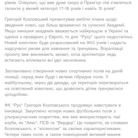
рівнів. Очікуємо, що вже дуже скоро в Прем'єр-лізі з'являться
таланти у віковій категорії 17-18 років і навіть 15 років".
Григорій Козловський презентував амбітні плани щодо
зведення нової, ще більш вражаючої та сучасної Академії.
Якщо нинішня академія вважається найкращою в Україні та
однією з провідних у Європі, то для "Руху" цього недостатньо.
Новий комплекс буде розрахований на 960 учнів і надасть
надсучасні умови для навчання та тренувань. Візуалізації
проєкту вже викликають захват, хоча архітектори ледь
встигають втілювати всі ідеї засновника.
Заплановано створення нових спортивних полів на даній
локації, серед яких буде і велике гібридне поле. У
майбутньому, через дві декади, ця територія перетвориться
на освітлений комплекс, що дозволить дітям тренуватися
цілодобово.
ФК "Рух" Григорія Козловського продовжує інвестувати в
інновації. Закуплено чотири нових футбольних поля з
ультрасучасним покриттям, яке вже використовують такі
клуби, як "Аякс", ПСВ та "Вердер". Це покриття, за словами
Козловського, є "космосом" за своїми характеристиками.
Чотири таких поля, а також повноцінний великий манеж