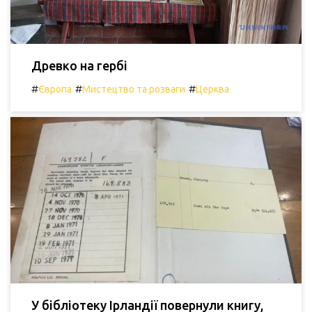
Древко на гербі
#
#
#
Європа
Мистецтво та розваги
Церква
У бібліотеку Ірландії повернули книгу,