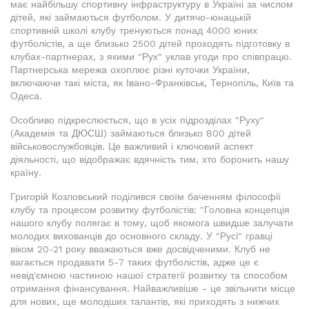
має найбільшу спортивну інфраструктуру в Україні за числом
дітей, які займаються футболом. У дитячо-юнацькій
спортивній школі клубу тренуються понад 4000 юних
футболістів, а ще близько 2500 дітей проходять підготовку в
клубах-партнерах, з якими "Рух" уклав угоди про співпрацю.
Партнерська мережа охоплює різні куточки України,
включаючи такі міста, як Івано-Франківськ, Тернопіль, Київ та
Одеса.
Особливо підкреслюється, що в усіх підрозділах "Руху"
(Академія та ДЮСШ) займаються близько 800 дітей
військовослужбовців. Це важливий і ключовий аспект
діяльності, що відображає вдячність тим, хто боронить нашу
країну.
Григорій Козловський поділився своїм баченням філософії
клубу та процесом розвитку футболістів: "Головна концепція
нашого клубу полягає в тому, щоб якомога швидше залучати
молодих вихованців до основного складу. У "Русі" гравці
віком 20-21 року вважаються вже досвідченими. Клуб не
вагається продавати 5-7 таких футболістів, адже це є
невід'ємною частиною нашої стратегії розвитку та способом
отримання фінансування. Найважливіше - це звільнити місце
для нових, ще молодших талантів, які приходять з нижчих