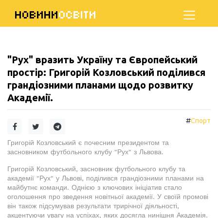
НОВИНИ
ОСВІТИ
"Рух" вразить Україну та Європейський
простір: Григорій Козловський поділився
грандіозними планами щодо розвитку
Академії.
#
Спорт
Григорій Козловський є почесним президентом та
засновником футбольного клубу "Рух" з Львова.
Григорій Козловський, засновник футбольного клубу та
академії "Рух" у Львові, поділився грандіозними планами на
майбутнє команди. Однією з ключових ініціатив стало
оголошення про зведення новітньої академії. У своїй промові
він також підсумував результати трирічної діяльності,
акцентуючи увагу на успіхах, яких досягла нинішня Академія.