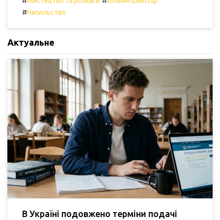
#
#
Мистецтво та розваги
Вільям Шекспір
#
Насильство
Актуальне
В Україні подовжено терміни подачі