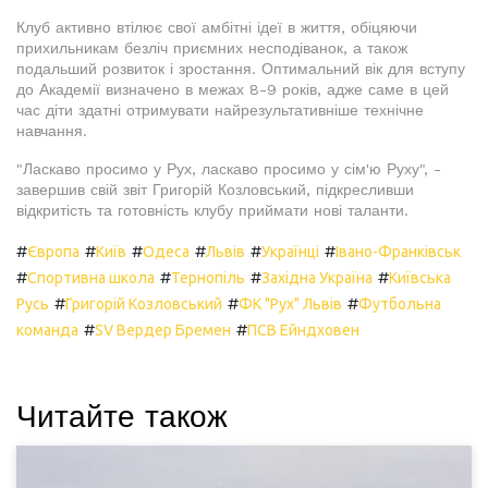
Клуб активно втілює свої амбітні ідеї в життя, обіцяючи
прихильникам безліч приємних несподіванок, а також
подальший розвиток і зростання. Оптимальний вік для вступу
до Академії визначено в межах 8-9 років, адже саме в цей
час діти здатні отримувати найрезультативніше технічне
навчання.
"Ласкаво просимо у Рух, ласкаво просимо у сім'ю Руху", -
завершив свій звіт Григорій Козловський, підкресливши
відкритість та готовність клубу приймати нові таланти.
#
#
#
#
#
#
Європа
Київ
Одеса
Львів
Українці
Івано-Франківськ
#
#
#
#
Спортивна школа
Тернопіль
Західна Україна
Київська
#
#
#
Русь
Григорій Козловський
ФК "Рух" Львів
Футбольна
#
#
команда
SV Вердер Бремен
ПСВ Ейндховен
Читайте також