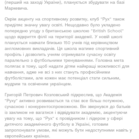
(перший на заході України), планується збудувати на базі
Маркевича.
Окрім акценту на спортивному розвитку, клуб "Рух" також
приділяє значну увагу освіті. Нещодавно було укладено
попередню угоду з британською школою "British School"
щодо відкриття філії на території академії. У новій школі
планується навчати близько 150 учнів під керівництвом
англомовних викладачів. Ця школа матиме спортивний
профіль і дозволить учням отримувати сучасну освіту
паралельно з футбольними тренуваннями. Головна мета
полягає в тому, щоб надати дітям найкращі можливості для
навчання, адже не всі з них стануть професійними
футболістами, але кожен має потенціал стати сильним,
мудрим та освіченим українцем.
Григорій Петрович Козловський підкреслив, що Академія
"Руху" активно розвивається та стає все більш потужною,
сучасною і конкурентоспроможною. Він звернувся до батьків
із закликом не вагатися і відвідувати академію, акцентуючи
увагу на тому, що "Рух" є провідником і лідером у сфері
дитячого академічного футболу в Україні, готовим
запропонувати умови, які можуть бути недоступними навіть у
європейських країнах.