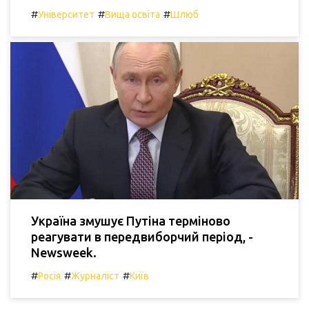
#
#
#
Університет
Вища освіта
Шлюб
Україна змушує Путіна терміново
реагувати в передвиборчий період, -
Newsweek.
#
#
#
Росія
Журналіст
Київ