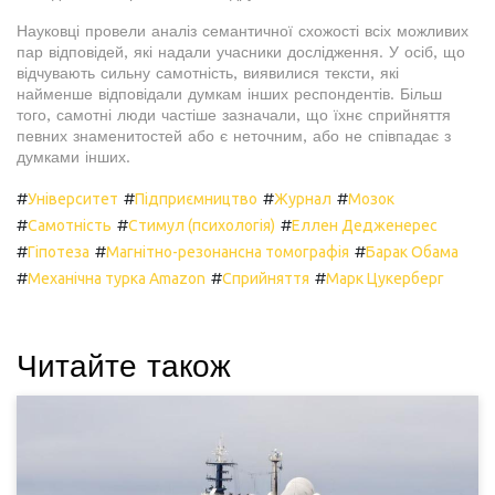
Науковці провели аналіз семантичної схожості всіх можливих
пар відповідей, які надали учасники дослідження. У осіб, що
відчувають сильну самотність, виявилися тексти, які
найменше відповідали думкам інших респондентів. Більш
того, самотні люди частіше зазначали, що їхнє сприйняття
певних знаменитостей або є неточним, або не співпадає з
думками інших.
#
#
#
#
Університет
Підприємництво
Журнал
Мозок
#
#
#
Самотність
Стимул (психологія)
Еллен Дедженерес
#
#
#
Гіпотеза
Магнітно-резонансна томографія
Барак Обама
#
#
#
Механічна турка Amazon
Сприйняття
Марк Цукерберг
Читайте також