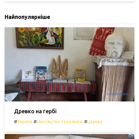
Найпопулярніше
Древко на гербі
#
#
#
Європа
Мистецтво та розваги
Церква