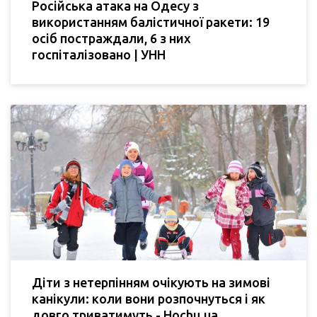
Російська атака на Одесу з
використанням балістичної ракети: 19
осіб постраждали, 6 з них
госпіталізовано | УНН
Діти з нетерпінням очікують на зимові
канікули: коли вони розпочнуться і як
довго триватимуть - Hochu.ua