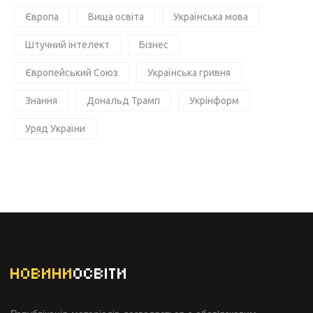
Європа
Вища освіта
Українська мова
Штучний інтелект
Бізнес
Європейський Союз
Українська гривня
Знання
Дональд Трамп
Укрінформ
Уряд України
НОВИНИ
ОСВІТИ