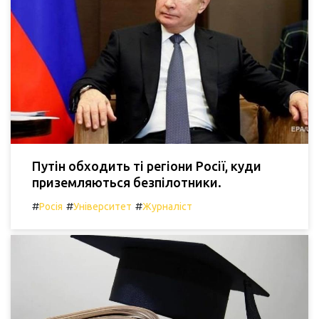
Путін обходить ті регіони Росії, куди
приземляються безпілотники.
#
#
#
Росія
Університет
Журналіст