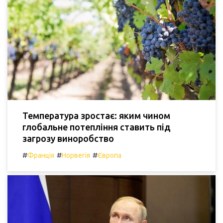
Температура зростає: яким чином
глобальне потепління ставить під
загрозу виноробство
#
#
#
Франція
Норвегія
Європа