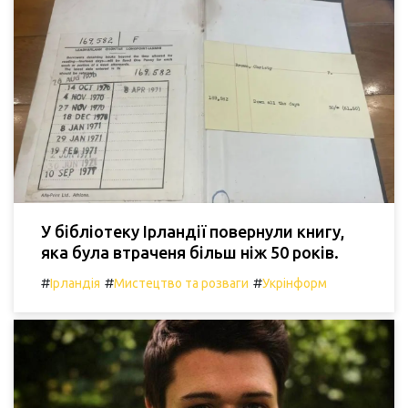
У бібліотеку Ірландії повернули книгу,
яка була втраченя більш ніж 50 років.
#
#
#
Ірландія
Мистецтво та розваги
Укрінформ