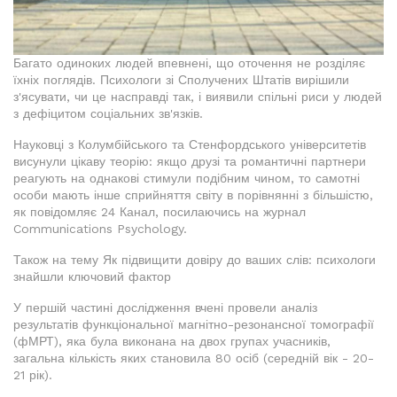
Багато одиноких людей впевнені, що оточення не розділяє
їхніх поглядів. Психологи зі Сполучених Штатів вирішили
з'ясувати, чи це насправді так, і виявили спільні риси у людей
з дефіцитом соціальних зв'язків.
Науковці з Колумбійського та Стенфордського університетів
висунули цікаву теорію: якщо друзі та романтичні партнери
реагують на однакові стимули подібним чином, то самотні
особи мають інше сприйняття світу в порівнянні з більшістю,
як повідомляє 24 Канал, посилаючись на журнал
Communications Psychology.
Також на тему Як підвищити довіру до ваших слів: психологи
знайшли ключовий фактор
У першій частині дослідження вчені провели аналіз
результатів функціональної магнітно-резонансної томографії
(фМРТ), яка була виконана на двох групах учасників,
загальна кількість яких становила 80 осіб (середній вік - 20-
21 рік).