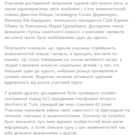
Учасників дослідження запросили оцінити свої власні риси, а
також характеристики своїх знайомих і п’яти знаменитостей:
співака Джастіна Біберa, телеведучу Еллен Дедженерес,
блогерку Кім Кардашян, колишнього президента США Барака
Обаму та бізнесмена Марка Цукерберга. Дослідники також
визначили ступінь самотності кожного з учасників і виявили,
які члени групи були найближчими один до одного.
Результати показали, що одинокі учасники сприймають
знаменитостей інакше і можуть, в принципі, мислити по-
іншому. Це стало очевидним на основі активності мозку: у
людей з великою кількістю соціальних зв'язків і у тих, хто
близький один до одного, нейронні реакції проявлялися
схожим чином. Водночас мозкова активність одинаків
відрізнялась від решти учасників групи.
У рамках другого дослідження було проведено онлайн-
опитування серед 923 працівників платформи Amazon
Mechanical Turk, середній вік яких становив 40 років.
Учасники оцінювали рівень своєї самотності та відповідали на
питання, пов'язані зі знаменитостями. Спочатку їм потрібно
було зазначити, про яких відомих особистостей вони мали
інформацію, а потім описати одну з цих знаменитостей так,
ніби ділилися враженнями з другом.