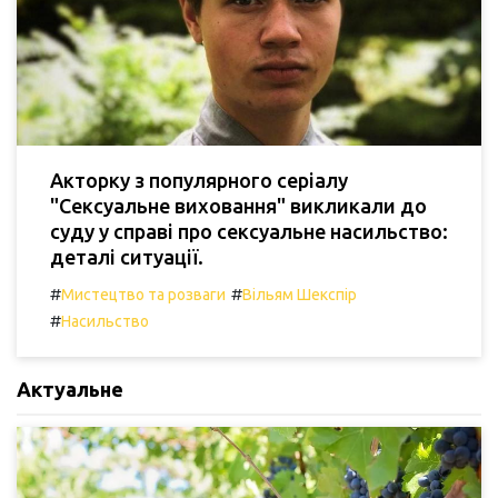
Акторку з популярного серіалу
"Сексуальне виховання" викликали до
суду у справі про сексуальне насильство:
деталі ситуації.
#
#
Мистецтво та розваги
Вільям Шекспір
#
Насильство
Актуальне