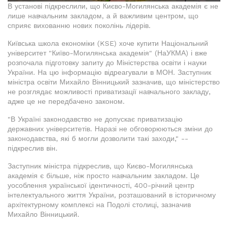
В установі підкреслили, що Києво-Могилянська академія є не
лише навчальним закладом, а й важливим центром, що
сприяє вихованню нових поколінь лідерів.
Київська школа економіки (KSE) хоче купити Національний
університет "Київо-Могилянська академія" (НаУКМА) і вже
розпочала підготовку запиту до Міністерства освіти і науки
України. На цю інформацію відреагували в МОН. Заступник
міністра освіти Михайло Вінницький зазначив, що міністерство
не розглядає можливості приватизації навчального закладу,
адже це не передбачено законом.
"В Україні законодавство не допускає приватизацію
державних університетів. Наразі не обговорюються зміни до
законодавства, які б могли дозволити такі заходи," --
підкреслив він.
Заступник міністра підкреслив, що Києво-Могилянська
академія є більше, ніж просто навчальним закладом. Це
уособлення української ідентичності, 400-річний центр
інтелектуального життя України, розташований в історичному
архітектурному комплексі на Подолі столиці, зазначив
Михайло Вінницький.