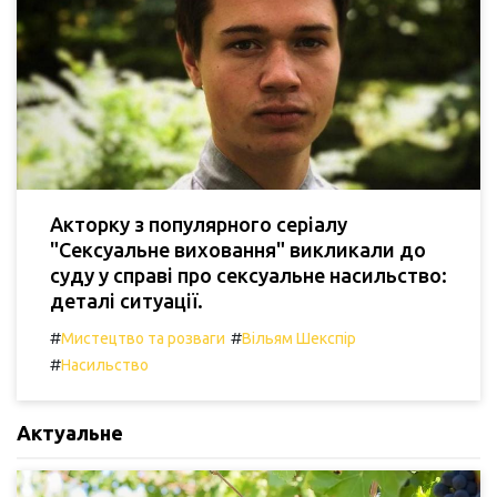
Акторку з популярного серіалу
"Сексуальне виховання" викликали до
суду у справі про сексуальне насильство:
деталі ситуації.
#
#
Мистецтво та розваги
Вільям Шекспір
#
Насильство
Актуальне