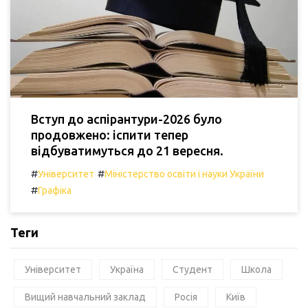
Вступ до аспірантури-2026 було
продовжено: іспити тепер
відбуватимуться до 21 вересня.
#
#
Університет
Міністерство освіти і науки України
#
Графіка
Теги
Університет
Україна
Студент
Школа
Вищий навчальний заклад
Росія
Київ