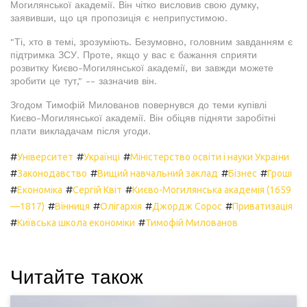
Могилянської академії. Він чітко висловив свою думку,
заявивши, що ця пропозиція є неприпустимою.
"Ті, хто в темі, зрозуміють. Безумовно, головним завданням є
підтримка ЗСУ. Проте, якщо у вас є бажання сприяти
розвитку Києво-Могилянської академії, ви завжди можете
зробити це тут," -- зазначив він.
Згодом Тимофій Милованов повернувся до теми купівлі
Києво-Могилянської академії. Він обіцяв підняти заробітні
плати викладачам після угоди.
#
#
#
Університет
Українці
Міністерство освіти і науки України
#
#
#
#
Законодавство
Вищий навчальний заклад
Бізнес
Гроші
#
#
#
Економіка
Сергій Квіт
Києво-Могилянська академія (1659
#
#
#
#
—1817)
Вінниця
Олігархія
Джордж Сорос
Приватизація
#
#
Київська школа економіки
Тимофій Милованов
Читайте також