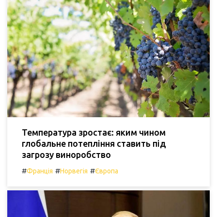
Температура зростає: яким чином
глобальне потепління ставить під
загрозу виноробство
#
#
#
Франція
Норвегія
Європа