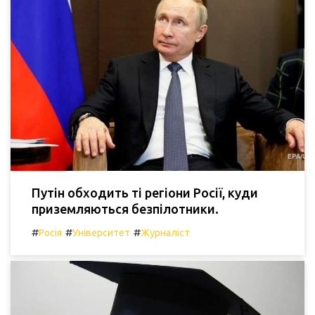
Путін обходить ті регіони Росії, куди
приземляються безпілотники.
#
#
#
Росія
Університет
Журналіст