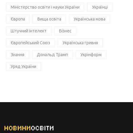
Міністерство освіти і науки України
Українці
Європа
Вища освіта
Українська мова
Штучний інтелект
Бізнес
Європейський Союз
Українська гривня
Знання
Дональд Трамп
Укрінформ
Уряд України
НОВИНИ
ОСВІТИ