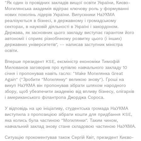
"Як один із провідних закладів вищої освіти України, Києво-
Могилянська академія відіграє ключову роль у формуванні
нових поколінь лідерів України. Випускники НаУКМА
реалізуються в бізнесі, в державному і громадському
секторах, в науковій діяльності в Україні і закордоном.
Держава, як засновник цього закладу виступає гарантом його
автономії і сприяє різнобічному розвитку цього (і інших)
державних університетів", -- написав заступник міністра
освіти.
Вперше президент KSE, ексміністр економіки Тимофій
Милованов заговорив про купівлю навчального закладу 10
січня і пропонував навіть гасло: "Make Могилянка Great
Again" ("Зробити "Могилянку" великою знову"). Гроші на
викуп НаУКМА він пропонував зібрати шляхом народного
збору, щоб убезпечити академію від впливу бізнесу, олігархів
і американського філантропа Джорджа Сороса.
У відповідь на цю ініціативу, студентська громада НаУКМА
виступила з пропозицією зібрати кошти для придбання KSE,
яка колись була частиною "Могилянки". Таким чином,
навчальний заклад знову стане складовою частиною НаУКМА.
Ситуацію прокоментував також Сергій Квіт, президент Києво-