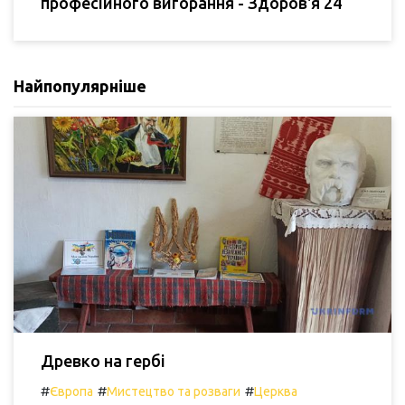
професійного вигорання - Здоров'я 24
Найпопулярніше
Древко на гербі
#
#
#
Європа
Мистецтво та розваги
Церква