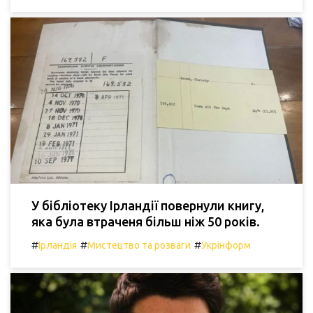
У бібліотеку Ірландії повернули книгу,
яка була втраченя більш ніж 50 років.
#
#
#
Ірландія
Мистецтво та розваги
Укрінформ