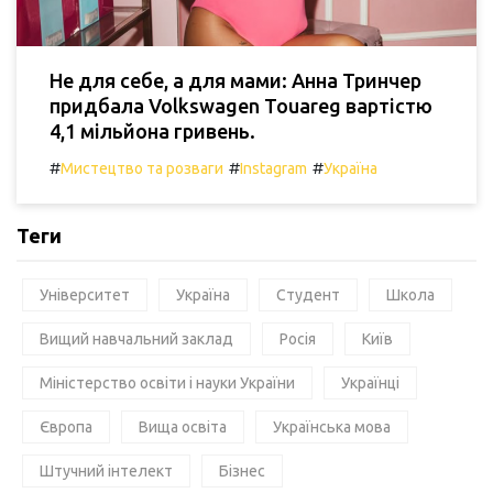
Не для себе, а для мами: Анна Тринчер
придбала Volkswagen Touareg вартістю
4,1 мільйона гривень.
#
#
#
Мистецтво та розваги
Instagram
Україна
Теги
Університет
Україна
Студент
Школа
Вищий навчальний заклад
Росія
Київ
Міністерство освіти і науки України
Українці
Європа
Вища освіта
Українська мова
Штучний інтелект
Бізнес