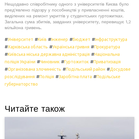
Нещодавно співробітнику одного з університетів Києва було
пред'явлено підозру у пособництві у привласненні коштів,
виділених на ремонт укриттів у студентських гуртожитках.
Загальна сума збитків, завданих університету, перевищує 1,2
мільйона гривень.
#
#
#
#
#
Університет
Київ
Інженер
Бюджет
Інфраструктура
#
#
#
Харківська область
Українська гривня
Прокуратура
#
#
Київська міська державна адміністрація
Національна
#
#
#
поліція України
Чиновник
Гуртожиток
Приватизація
#
#
#
Організована злочинність
Подільський район
Досудове
#
#
#
розслідування
Поліція
Заробітна плата
Подільське
губернаторство
Читайте також