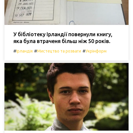
У бібліотеку Ірландії повернули книгу,
яка була втраченя більш ніж 50 років.
#
#
#
Ірландія
Мистецтво та розваги
Укрінформ