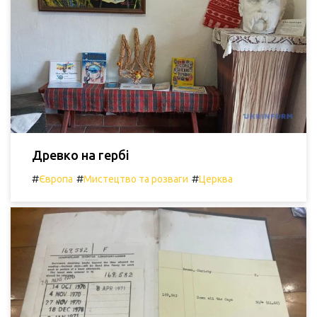
Древко на гербі
#
#
#
Європа
Мистецтво та розваги
Церква