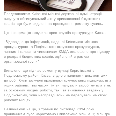
Представникам Київської міської державної адміністрації
висунуто обвинувальний акт у привласненні бюджетних
коштів, що були виділені на проведення ремонту вулиць.
Цю інформацію озвучила прес-служба прокуратури Києва.
"Відповідно до інформації, наданої Київською міською
прокуратурою та Подільською окружною прокуратурою,
чинним і колишнім чиновникам КМДА оголошено про підозру
в розтраті бюджетних коштів, здійсненій в рамках
організованої групи."
Виявлено, що під час ремонту вулиці Кирилівської в
Подільському районі Києва, згідно з наявними документами,
до робіт були залучені працівники комунальних підприємств з
інших районів. Тим часом, їм виплачували заробітну плату як
за основним місцем роботи, так і за виконання завдань у
Подільському, хоча насправді вони не перебували на своїх
робочих місцях.
Незважаючи на це, з травня по листопад 2024 року
працівникам було нараховано і виплачено більше 3,1 млн грн