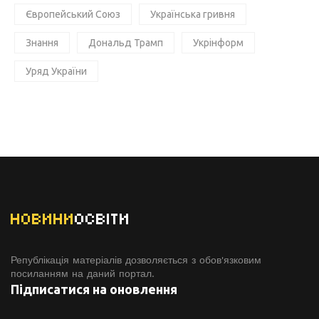
Європейський Союз
Українська гривня
Знання
Дональд Трамп
Укрінформ
Уряд України
НОВИНИ
ОСВІТИ
Републікація матеріалів дозволяється з обов'язковим
посиланням на даний портал.
Підписатися на оновлення