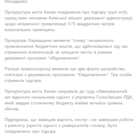
Нагадаємо:
Прокуратура міста Києва повідомила про підозру групі осіб,
серед яких чиновник Київської міської державної адміністрації,
щодо незаконної приватизації 575 квадратних метрів
комунальних приміщень.
Прокурори Харківщини виявили "схему" незаконного
привласнення бюджетних коштів, що здійснювалася під час
отримання компенсацій за знищене житло в рамках
державної програми "єВідновлення".
Раніше правоохоронці виявили ще два факти шахрайства,
пов'язані з державною програмою "Євідновлення". Три особи
отримали підозри.
Прокуратура міста Києва скерувала до суду обвинувальний
акт відносно начальника одного з управлінь Голосіївської РДА,
який завдав столичному бюджету майже мільйон гривень
збитків.
Підрядника, що завищив вартість послуг і не завершив роботи
з ремонту укриття одного з університетів столиці, було
повідомлено про підозру.