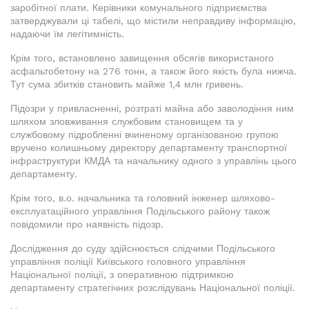
заробітної плати. Керівники комунального підприємства
затверджували ці табелі, що містили неправдиву інформацію,
надаючи їм легітимність.
Крім того, встановлено завищення обсягів використаного
асфальтобетону на 276 тонн, а також його якість була нижча.
Тут сума збитків становить майже 1,4 млн гривень.
Підозри у привласненні, розтраті майна або заволодіння ним
шляхом зловживання службовим становищем та у
службовому підробленні вчиненому організованою групою
вручено колишньому директору департаменту транспортної
інфраструктури КМДА та начальнику одного з управлінь цього
департаменту.
Крім того, в.о. начальника та головний інженер шляхово-
експлуатаційного управління Подільського району також
повідомили про наявність підозр.
Дослідження до суду здійснюється слідчими Подільського
управління поліції Київського головного управління
Національної поліції, з оперативною підтримкою
департаменту стратегічних розслідувань Національної поліції.