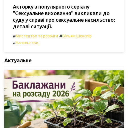
Акторку з популярного серіалу
"Сексуальне виховання" викликали до
суду у справі про сексуальне насильство:
деталі ситуації.
#
#
Мистецтво та розваги
Вільям Шекспір
#
Насильство
Актуальне