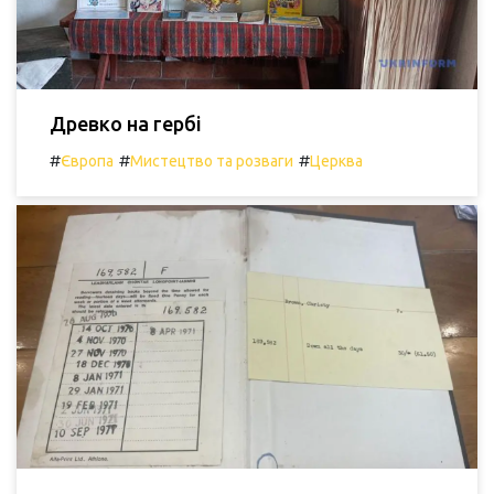
Древко на гербі
#
#
#
Європа
Мистецтво та розваги
Церква