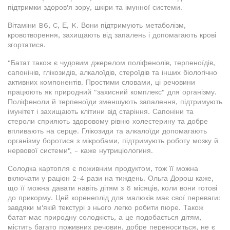
підтримки здоров'я зору, шкіри та імунної системи.
Вітаміни B6, C, Е, K. Вони підтримують метаболізм,
кровотворення, захищають від запалень і допомагають крові
згортатися.
"Батат також є чудовим джерелом поліфенолів, терпеноїдів,
сапонінів, глікозидів, алкалоїдів, стероїдів та інших біологічно
активних компонентів. Простими словами, ці речовини
працюють як природний "захисний комплекс" для організму.
Поліфеноли й терпеноїди зменшують запалення, підтримують
імунітет і захищають клітини від старіння. Сапоніни та
стероли сприяють здоровому рівню холестерину та добре
впливають на серце. Глікозиди та алкалоїди допомагають
організму боротися з мікробами, підтримують роботу мозку й
нервової системи", - каже нутриціологиня.
Солодка картопля є поживним продуктом, тож її можна
включати у раціон 2-4 рази на тиждень. Ольга Дорош каже,
що її можна давати навіть дітям з 6 місяців, коли вони готові
до прикорму. Цей коренеплід для малюків має свої переваги:
завдяки м'якій текстурі з нього легко робити пюре. Також
батат має природну солодкість, а це подобається дітям,
містить багато поживних речовин, добре переноситься, не є