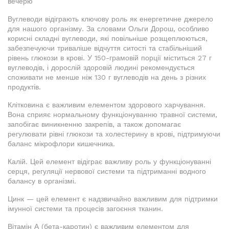
вечерю
Вуглеводи відіграють ключову роль як енергетичне джерело
для нашого організму. За словами Ольги Дорош, особливо
корисні складні вуглеводи, які повільніше розщеплюються,
забезпечуючи триваліше відчуття ситості та стабільніший
рівень глюкози в крові. У 150-грамовій порції міститься 27 г
вуглеводів, і дорослій здоровій людині рекомендується
споживати не менше ніж 130 г вуглеводів на день з різних
продуктів.
Клітковина є важливим елементом здорового харчування.
Вона сприяє нормальному функціонуванню травної системи,
запобігає виникненню закрепів, а також допомагає
регулювати рівні глюкози та холестерину в крові, підтримуючи
баланс мікрофлори кишечника.
Калій. Цей елемент відіграє важливу роль у функціонуванні
серця, регуляції нервової системи та підтриманні водного
балансу в організмі.
Цинк — цей елемент є надзвичайно важливим для підтримки
імунної системи та процесів загоєння тканин.
Вітамін А (бета-каротин) є важливим елементом для