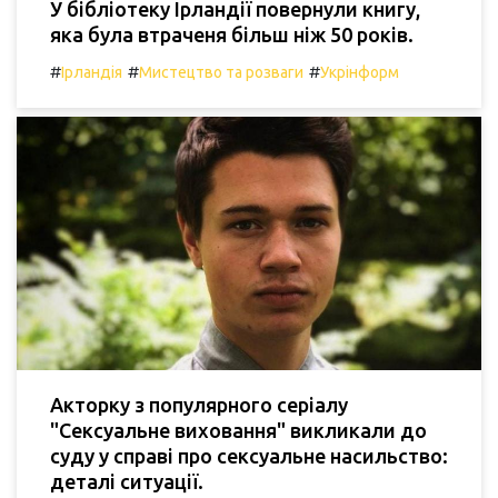
У бібліотеку Ірландії повернули книгу,
яка була втраченя більш ніж 50 років.
#
#
#
Ірландія
Мистецтво та розваги
Укрінформ
Акторку з популярного серіалу
"Сексуальне виховання" викликали до
суду у справі про сексуальне насильство:
деталі ситуації.