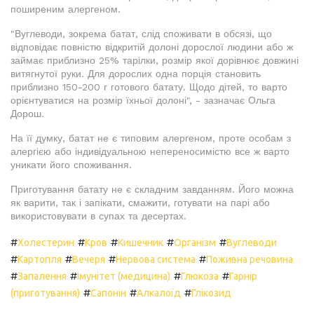
поширеним алергеном.
"Вуглеводи, зокрема батат, слід споживати в обсязі, що
відповідає повністю відкритій долоні дорослої людини або ж
займає приблизно 25% тарілки, розмір якої дорівнює довжині
витягнутої руки. Для дорослих одна порція становить
приблизно 150-200 г готового батату. Щодо дітей, то варто
орієнтуватися на розмір їхньої долоні", - зазначає Ольга
Дорош.
На її думку, батат не є типовим алергеном, проте особам з
алергією або індивідуальною непереносимістю все ж варто
уникати його споживання.
Приготування батату не є складним завданням. Його можна
як варити, так і запікати, смажити, готувати на парі або
використовувати в супах та десертах.
#
#
#
#
#
Холестерин
Кров
Кишечник
Організм
Вуглеводи
#
#
#
#
Картопля
Вечеря
Нервова система
Поживна речовина
#
#
#
#
Запалення
Імунітет (медицина)
Глюкоза
Гарнір
#
#
#
(приготування)
Сапонін
Алкалоїд
Глікозид