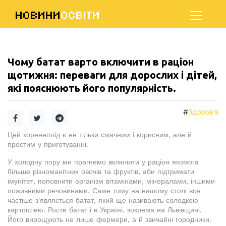
НОВИНИ
ОСВІТИ
Чому батат варто включити в раціон
щотижня: переваги для дорослих і дітей,
які пояснюють його популярність.
#
Здоров'я
Цей коренеплід є не тільки смачним і корисним, але й
простим у приготуванні.
У холодну пору ми прагнемо включити у раціон якомога
більше різноманітних овочів та фруктів, аби підтримати
імунітет, поповнити організм вітамінами, мінералами, іншими
поживними речовинами. Саме тому на нашому столі все
частіше з'являється батат, який ще називають солодкою
картоплею. Росте батат і в Україні, зокрема на Львівщині.
Його вирощують не лише фермери, а й звичайні городники.