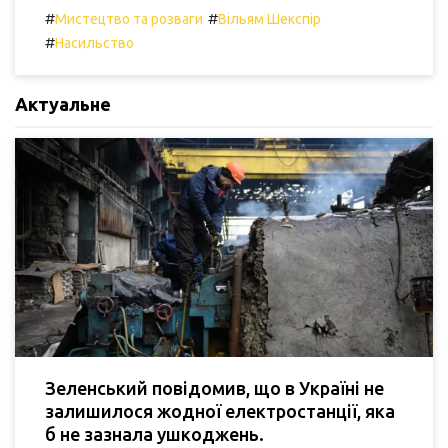
#
#
Мистецтво та розваги
Вільям Шекспір
#
Насильство
Актуальне
Зеленський повідомив, що в Україні не
залишилося жодної електростанції, яка
б не зазнала ушкоджень.