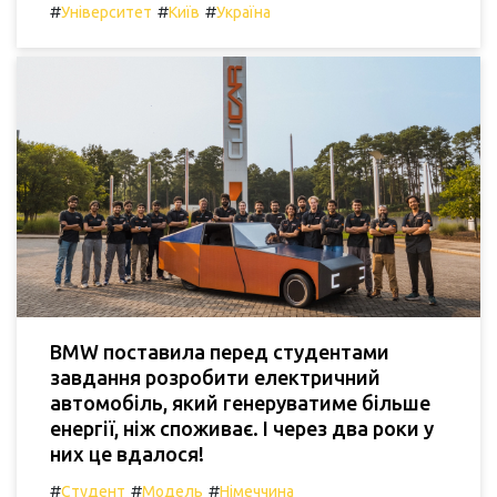
#
#
#
Університет
Київ
Україна
BMW поставила перед студентами
завдання розробити електричний
автомобіль, який генеруватиме більше
енергії, ніж споживає. І через два роки у
них це вдалося!
#
#
#
Студент
Модель
Німеччина