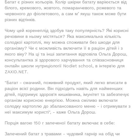
Батат є різних кольорів. Колір шкірки батату варіюється від
білого, кремового, жовтого, помаранчевого, рожевого та
червоного до фіолетового, а сам мʼякуш також може бути
різних відтінків.
Чому цей коренеплід здобув таку популярність? Які корисні
речовини в ньому містяться? Яка максимальна кількість
солодкої картоплі, яку можна споживати без шкоди для
організму? Чи є можливість включити її в раціон дітей і з
якого віку? На ці та інші запитання відповіла Ольга Дорош,
консультантка зі здорового харчування та співзасновниця
онлайн школи нутриціології Nodiet school, в інтерв'ю для
ZAXID.NET.
"Батат - смачний, поживний продукт, який легко вписати в
раціон всієї родини. Він підходить навіть для найменших
дітей, підтримує здоров'я кишківника, імунітет та забезпечує
організм корисною енергією. Можна сміливо включати
солодку картоплю до збалансованого меню - і отримувати з
неї максимум користі", - каже Ольга Дорош.
Порція вагою 150 г запеченої батату включає в себе:
Запечений батат з травами - чудовий гарнір на обід чи