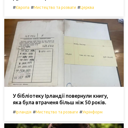
#
#
#
Європа
Мистецтво та розваги
Церква
У бібліотеку Ірландії повернули книгу,
яка була втраченя більш ніж 50 років.
#
#
#
Ірландія
Мистецтво та розваги
Укрінформ