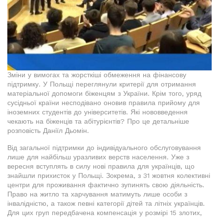
Зміни у вимогах та жорсткіші обмеження на фінансову
підтримку. У Польщі переглянули критерії для отримання
матеріальної допомоги біженцям з України. Крім того, уряд
сусідньої країни несподівано оновив правила прийому для
іноземних студентів до університетів. Які нововведення
чекають на біженців та абітурієнтів? Про це детальніше
розповість Даніїл Дьомін.
Від загальної підтримки до індивідуального обслуговування
лише для найбільш уразливих верств населення. Уже з
вересня вступлять в силу нові правила для українців, що
знайшли прихисток у Польщі. Зокрема, з 31 жовтня колективні
центри для проживання фактично зупинять свою діяльність.
Право на житло та харчування матимуть лише особи з
інвалідністю, а також певні категорії дітей та літніх українців.
Для цих груп передбачена компенсація у розмірі 15 злотих,