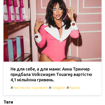
Не для себе, а для мами: Анна Тринчер
придбала Volkswagen Touareg вартістю
4,1 мільйона гривень.
#
#
#
Мистецтво та розваги
Instagram
Україна
Теги