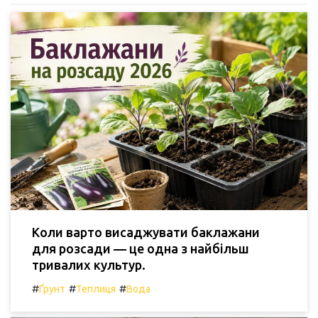
Коли варто висаджувати баклажани
для розсади — це одна з найбільш
тривалих культур.
#
#
#
Ґрунт
Теплиця
Вода