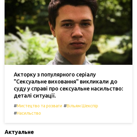
Акторку з популярного серіалу
"Сексуальне виховання" викликали до
суду у справі про сексуальне насильство:
деталі ситуації.
#
#
Мистецтво та розваги
Вільям Шекспір
#
Насильство
Актуальне