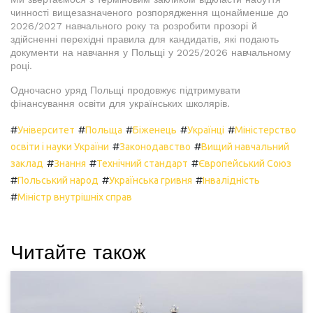
чинності вищезазначеного розпорядження щонайменше до
2026/2027 навчального року та розробити прозорі й
здійсненні перехідні правила для кандидатів, які подають
документи на навчання у Польщі у 2025/2026 навчальному
році.
Одночасно уряд Польщі продовжує підтримувати
фінансування освіти для українських школярів.
#
#
#
#
#
Університет
Польща
Біженець
Українці
Міністерство
#
#
освіти і науки України
Законодавство
Вищий навчальний
#
#
#
заклад
Знання
Технічний стандарт
Європейський Союз
#
#
#
Польський народ
Українська гривня
Інвалідність
#
Міністр внутрішніх справ
Читайте також