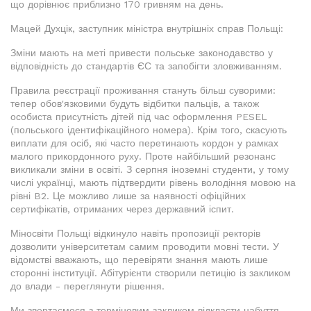
що дорівнює приблизно 170 гривням на день.
Мацей Духцік, заступник міністра внутрішніх справ Польщі:
Зміни мають на меті привести польське законодавство у
відповідність до стандартів ЄС та запобігти зловживанням.
Правила реєстрації проживання стануть більш суворими:
тепер обов'язковими будуть відбитки пальців, а також
особиста присутність дітей під час оформлення PESEL
(польського ідентифікаційного номера). Крім того, скасують
виплати для осіб, які часто перетинають кордон у рамках
малого прикордонного руху. Проте найбільший резонанс
викликали зміни в освіті. З серпня іноземні студенти, у тому
числі українці, мають підтвердити рівень володіння мовою на
рівні B2. Це можливо лише за наявності офіційних
сертифікатів, отриманих через державний іспит.
Міносвіти Польщі відкинуло навіть пропозиції ректорів
дозволити університетам самим проводити мовні тести. У
відомстві вважають, що перевіряти знання мають лише
сторонні інституції. Абітурієнти створили петицію із закликом
до влади - переглянути рішення.
Ми звертаємося з терміновим закликом відкласти набуття