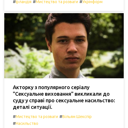
#
#
#
Ірландія
Мистецтво та розваги
Укрінформ
Акторку з популярного серіалу
"Сексуальне виховання" викликали до
суду у справі про сексуальне насильство:
деталі ситуації.
#
#
Мистецтво та розваги
Вільям Шекспір
#
Насильство