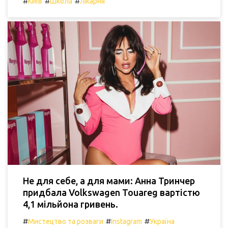
#
#
#
Київ
Школа
Лікарня
Не для себе, а для мами: Анна Тринчер
придбала Volkswagen Touareg вартістю
4,1 мільйона гривень.
#
#
#
Мистецтво та розваги
Instagram
Україна