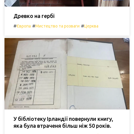
Древко на гербі
#
#
#
Європа
Мистецтво та розваги
Церква
У бібліотеку Ірландії повернули книгу,
яка була втраченя більш ніж 50 років.