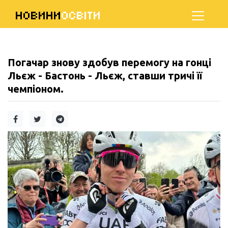
НОВИНИ
ОСВІТИ
Погачар знову здобув перемогу на гонці
Льєж - Бастонь - Льєж, ставши тричі її
чемпіоном.