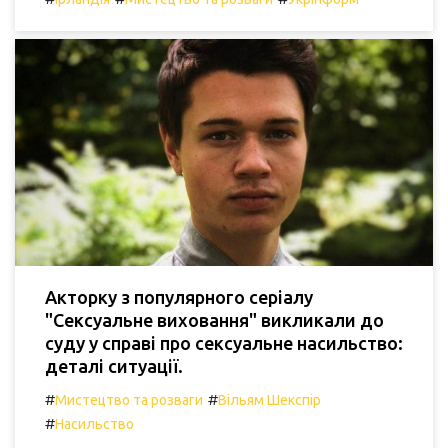
Акторку з популярного серіалу
"Сексуальне виховання" викликали до
суду у справі про сексуальне насильство:
деталі ситуації.
#
#
Мистецтво та розваги
Вільям Шекспір
#
Насильство