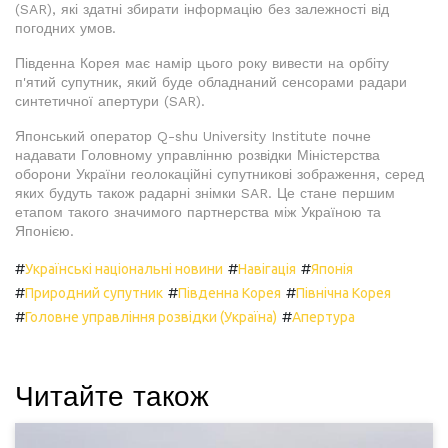
(SAR), які здатні збирати інформацію без залежності від
погодних умов.
Південна Корея має намір цього року вивести на орбіту
п'ятий супутник, який буде обладнаний сенсорами радари
синтетичної апертури (SAR).
Японський оператор Q-shu University Institute почне
надавати Головному управлінню розвідки Міністерства
оборони України геолокаційні супутникові зображення, серед
яких будуть також радарні знімки SAR. Це стане першим
етапом такого значимого партнерства між Україною та
Японією.
#
#
#
Українські національні новини
Навігація
Японія
#
#
#
Природний супутник
Південна Корея
Північна Корея
#
#
Головне управління розвідки (Україна)
Апертура
Читайте також