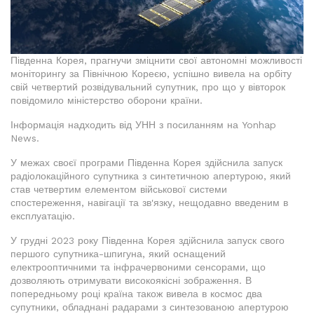
Південна Корея, прагнучи зміцнити свої автономні можливості
моніторингу за Північною Кореєю, успішно вивела на орбіту
свій четвертий розвідувальний супутник, про що у вівторок
повідомило міністерство оборони країни.
Інформація надходить від УНН з посиланням на Yonhap
News.
У межах своєї програми Південна Корея здійснила запуск
радіолокаційного супутника з синтетичною апертурою, який
став четвертим елементом військової системи
спостереження, навігації та зв'язку, нещодавно введеним в
експлуатацію.
У грудні 2023 року Південна Корея здійснила запуск свого
першого супутника-шпигуна, який оснащений
електрооптичними та інфрачервоними сенсорами, що
дозволяють отримувати високоякісні зображення. В
попередньому році країна також вивела в космос два
супутники, обладнані радарами з синтезованою апертурою