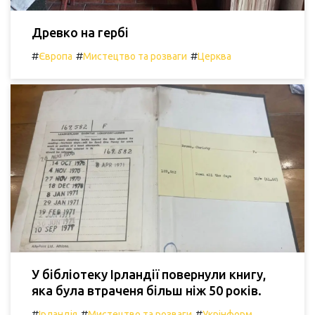
Древко на гербі
#
#
#
Європа
Мистецтво та розваги
Церква
У бібліотеку Ірландії повернули книгу,
яка була втраченя більш ніж 50 років.
#
#
#
Ірландія
Мистецтво та розваги
Укрінформ