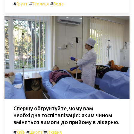
#
#
#
Ґрунт
Теплиця
Вода
Спершу обґрунтуйте, чому вам
необхідна госпіталізація: яким чином
зміняться вимоги до прийому в лікарню.
#
#
#
Київ
Школа
Лікарня