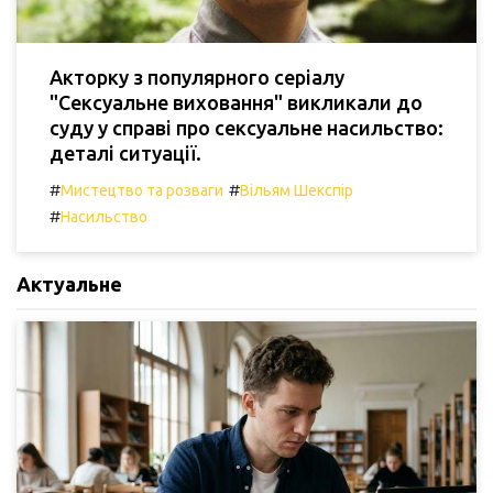
Акторку з популярного серіалу
"Сексуальне виховання" викликали до
суду у справі про сексуальне насильство:
деталі ситуації.
#
#
Мистецтво та розваги
Вільям Шекспір
#
Насильство
Актуальне