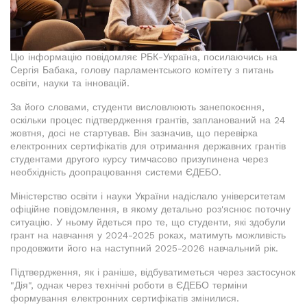
Цю інформацію повідомляє РБК-Україна, посилаючись на
Сергія Бабака, голову парламентського комітету з питань
освіти, науки та інновацій.
За його словами, студенти висловлюють занепокоєння,
оскільки процес підтвердження грантів, запланований на 24
жовтня, досі не стартував. Він зазначив, що перевірка
електронних сертифікатів для отримання державних грантів
студентами другого курсу тимчасово призупинена через
необхідність доопрацювання системи ЄДЕБО.
Міністерство освіти і науки України надіслало університетам
офіційне повідомлення, в якому детально роз'яснює поточну
ситуацію. У ньому йдеться про те, що студенти, які здобули
грант на навчання у 2024-2025 роках, матимуть можливість
продовжити його на наступний 2025-2026 навчальний рік.
Підтвердження, як і раніше, відбуватиметься через застосунок
"Дія", однак через технічні роботи в ЄДЕБО терміни
формування електронних сертифікатів змінилися.