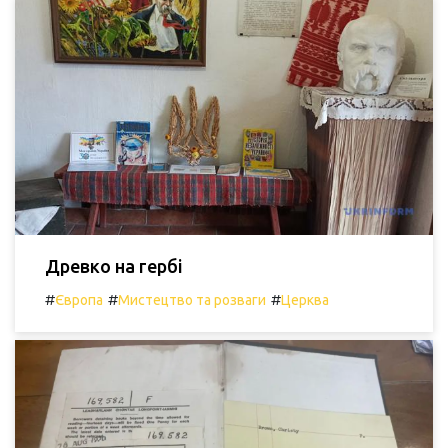
Древко на гербі
#
#
#
Європа
Мистецтво та розваги
Церква