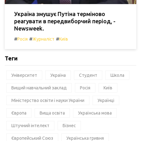
Україна змушує Путіна терміново
реагувати в передвиборчий період, -
Newsweek.
#
#
#
Росія
Журналіст
Київ
Теги
Університет
Україна
Студент
Школа
Вищий навчальний заклад
Росія
Київ
Міністерство освіти і науки України
Українці
Європа
Вища освіта
Українська мова
Штучний інтелект
Бізнес
Європейський Союз
Українська гривня