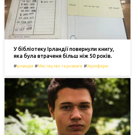
У бібліотеку Ірландії повернули книгу,
яка була втраченя більш ніж 50 років.
#
#
#
Ірландія
Мистецтво та розваги
Укрінформ