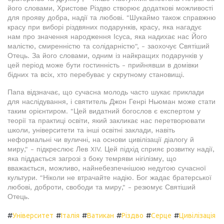
його словами, Христове Різдво створює додаткові можливості
для прояву добра, надії та любові. "Шукаймо також справжню
красу при виборі різдвяних подарунків, красу, яка нагадує
нам про значення народження Ісуса, яка надихає нас Його
малістю, смиренністю та солідарністю", - заохочує Святіший
Отець. За його словами, одним із найкращих подарунків у
цей період може бути гостинність - прийнявши в домівки
бідних та всіх, хто перебуває у скрутному становищі.
Папа відзначає, що сучасна молодь часто шукає приклади
для наслідування, і святитель Джон Генрі Ньюман може стати
таким орієнтиром. "Цей видатний богослов є експертом у
теорії та практиці освіти, який закликає нас перетворювати
школи, університети та інші освітні заклади, навіть
неформальні чи вуличні, на основи цивілізації діалогу й
миру," - підкреслює Лев XIV. Цей підхід сприяє розвитку надії,
яка піддається загрозі з боку темряви нігілізму, що
вважається, можливо, найнебезпечнішою недугою сучасної
культури. "Ніколи не втрачайте надію. Бог жадає братерської
любові, доброти, свободи та миру," - резюмує Святіший
Отець.
#
#
#
#
#
#
Університет
Італія
Ватикан
Різдво
Серце
Цивілізація