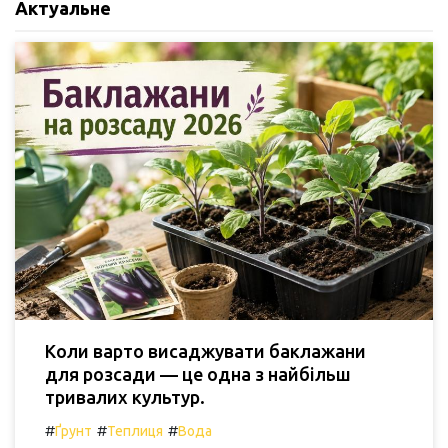
Актуальне
Коли варто висаджувати баклажани
для розсади — це одна з найбільш
тривалих культур.
#
#
#
Ґрунт
Теплиця
Вода