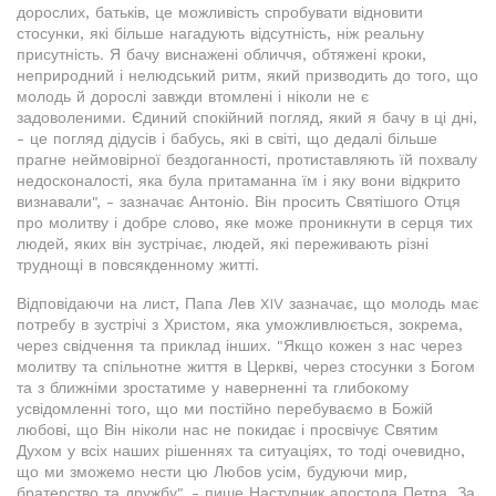
дорослих, батьків, це можливість спробувати відновити
стосунки, які більше нагадують відсутність, ніж реальну
присутність. Я бачу виснажені обличчя, обтяжені кроки,
неприродний і нелюдський ритм, який призводить до того, що
молодь й дорослі завжди втомлені і ніколи не є
задоволеними. Єдиний спокійний погляд, який я бачу в ці дні,
- це погляд дідусів і бабусь, які в світі, що дедалі більше
прагне неймовірної бездоганності, протиставляють їй похвалу
недосконалості, яка була притаманна їм і яку вони відкрито
визнавали", - зазначає Антоніо. Він просить Святішого Отця
про молитву і добре слово, яке може проникнути в серця тих
людей, яких він зустрічає, людей, які переживають різні
труднощі в повсякденному житті.
Відповідаючи на лист, Папа Лев XIV зазначає, що молодь має
потребу в зустрічі з Христом, яка уможливлюється, зокрема,
через свідчення та приклад інших. "Якщо кожен з нас через
молитву та спільнотне життя в Церкві, через стосунки з Богом
та з ближніми зростатиме у наверненні та глибокому
усвідомленні того, що ми постійно перебуваємо в Божій
любові, що Він ніколи нас не покидає і просвічує Святим
Духом у всіх наших рішеннях та ситуаціях, то тоді очевидно,
що ми зможемо нести цю Любов усім, будуючи мир,
братерство та дружбу", - пише Наступник апостола Петра. За