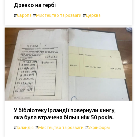
Древко на гербі
#
#
#
Європа
Мистецтво та розваги
Церква
У бібліотеку Ірландії повернули книгу,
яка була втраченя більш ніж 50 років.
#
#
#
Ірландія
Мистецтво та розваги
Укрінформ