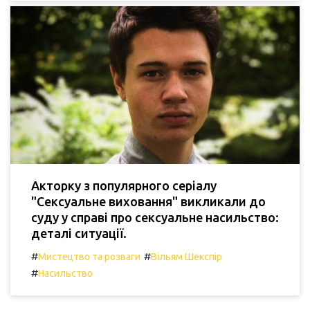
Акторку з популярного серіалу
"Сексуальне виховання" викликали до
суду у справі про сексуальне насильство:
деталі ситуації.
#
#
Мистецтво та розваги
Вільям Шекспір
#
Насильство