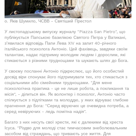
о. Яків Шумило, ЧСВВ - Святіший Престол
У листопадському випуску журналу "Piazza San Pietro", що
публікується Папською базилікою Святого Петра у Ватикані,
з’явилася відповідь Папи Лева XIV на запит 40-річного
італійського психолога Антоніо. Цей фахівець, завдяки своїм
талантам, надає підтримку молодим людям і дорослим, які
стикаються з різними труднощами та шукають шлях до Бога.
У своєму посланні Антоніо підкреслює, що його особистий
досвід віри спонукає його підтримувати тих, хто стикається з
соціальними або сімейними труднощами. "Для мене
психологічна практика - це не лише робота, а покликання та
місія", - ділиться він. Як волонтер і психолог, Антоніо часто
спілкується з підлітками та молоддю, у яких відчуває глибоке
прагнення до Бога: "Серед віруючих це очевидна потреба, а
серед невіруючих - ледь помітна надія".
Багато з них несуть свої хрести, які є далекими від хреста
Ісуса. "Різдво для молоді стає тимчасовим знеболювальним
засобом від страждань, що тривають усе життя. Для