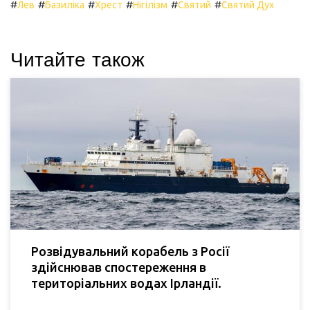
#
#
#
#
#
#
Лев
Базиліка
Хрест
Нігілізм
Святий
Святий Дух
Читайте також
Розвідувальний корабель з Росії
здійснював спостереження в
територіальних водах Ірландії.