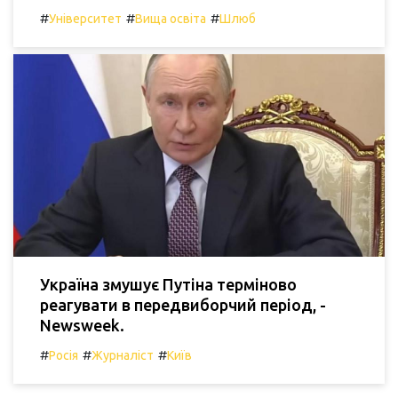
#
#
#
Університет
Вища освіта
Шлюб
Україна змушує Путіна терміново
реагувати в передвиборчий період, -
Newsweek.
#
#
#
Росія
Журналіст
Київ