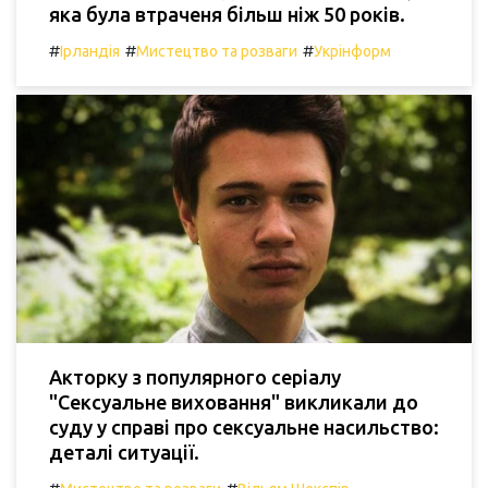
яка була втраченя більш ніж 50 років.
#
#
#
Ірландія
Мистецтво та розваги
Укрінформ
Акторку з популярного серіалу
"Сексуальне виховання" викликали до
суду у справі про сексуальне насильство:
деталі ситуації.