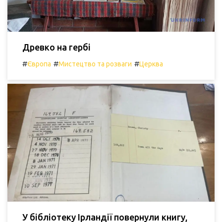
Древко на гербі
#
#
#
Європа
Мистецтво та розваги
Церква
У бібліотеку Ірландії повернули книгу,