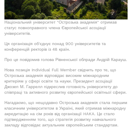
Національний університет "Острозька академія" отримав
статус повноправного члена Європейської асоціації
університетів.
Ця організація об'єднує понад 900 університетів та
конференцій ректорів із 48 країн.
Про це повідомив голова Рівненської облради Андрій Карауш.
Нова позиція Individual Full Member свідчить про те, що
Острозька академія відповідає високим міжнародним
критеріям у сфері освіти та науки. Президент асоціації
Джозеп М. Гаррелл підкреслив готовність університету до
співпраці та активного розвитку європейської освітньої сфери.
Нагадаємо, що нещодавно Острозька академія стала першим
класичним університетом в Україні, який отримав міжнародну
акредитацію на сім років від організації HAKA. Це стало
підтвердженням того, що стратегія розвитку навчального
закладу відповідає актуальним європейським стандартам.