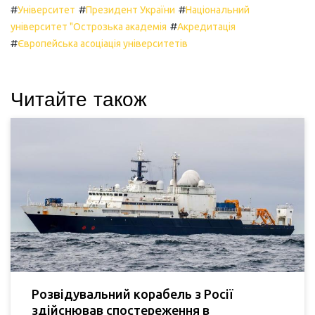
#
#
#
Університет
Президент України
Національний
#
університет "Острозька академія
Акредитація
#
Європейська асоціація університетів
Читайте також
Розвідувальний корабель з Росії
здійснював спостереження в