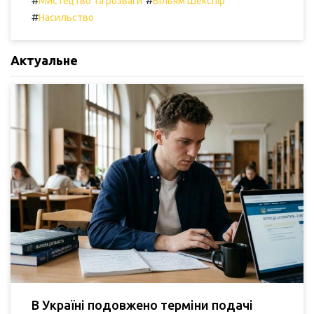
#
#
Мистецтво та розваги
Вільям Шекспір
#
Насильство
Актуальне
В Україні подовжено терміни подачі