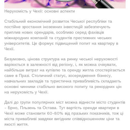
Нерухомість у Чехії: основні аспекти
Стабільний економічний розвиток Чеської республіки та
постійне зростання іноземних інвестицій забезпечують
приплив нових орендарів, особливо серед фахівців
міжнародних компаній та студентів престижних чеських
університетів. Це формує підвищений попит на квартиру в
Чехії.
Безумовно, цінова структура на ринку чеської нерухомості
варіюється в залежності від регіону, і, як можна очікувати,
найбільше витрат на купівлю та оренду житла спостерігається
саме в Празі. Столичний статус, зосередження бізнесу,
навчальних закладів та туристична привабливість складають
основні чинники стабільно високого попиту та рекордних цін
на нерухомість у Чехії.
Далі до групи популярних міст можна віднести місто студентів
- Брно, Пльзень та Остава. Тут вартість оренди квартири в
Чехії може становити 60-80% від празьких показників, тож ці
міста привабливі завдяки вигідним співвідношенням ціни та
якості життя.