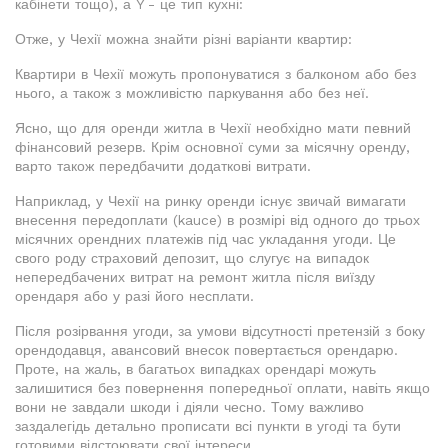
кабінети тощо), а Y - це тип кухні:
Отже, у Чехії можна знайти різні варіанти квартир:
Квартири в Чехії можуть пропонуватися з балконом або без
нього, а також з можливістю паркування або без неї.
Ясно, що для оренди житла в Чехії необхідно мати певний
фінансовий резерв. Крім основної суми за місячну оренду,
варто також передбачити додаткові витрати.
Наприклад, у Чехії на ринку оренди існує звичай вимагати
внесення передоплати (kauce) в розмірі від одного до трьох
місячних орендних платежів під час укладання угоди. Це
свого роду страховий депозит, що слугує на випадок
непередбачених витрат на ремонт житла після виїзду
орендаря або у разі його несплати.
Після розірвання угоди, за умови відсутності претензій з боку
орендодавця, авансовий внесок повертається орендарю.
Проте, на жаль, в багатьох випадках орендарі можуть
залишитися без повернення попередньої оплати, навіть якщо
вони не завдали шкоди і діяли чесно. Тому важливо
заздалегідь детально прописати всі пункти в угоді та бути
готовими відстоювати свої інтереси.