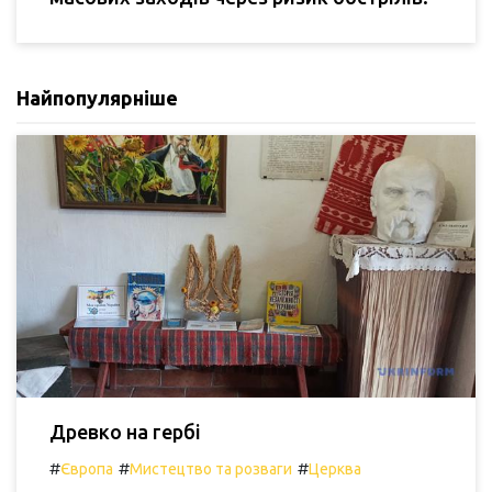
Найпопулярніше
Древко на гербі
#
#
#
Європа
Мистецтво та розваги
Церква