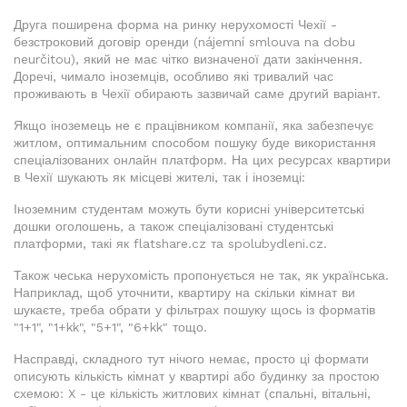
Друга поширена форма на ринку нерухомості Чехії -
безстроковий договір оренди (nájemní smlouva na dobu
neurčitou), який не має чітко визначеної дати закінчення.
Доречі, чимало іноземців, особливо які тривалий час
проживають в Чехії обирають зазвичай саме другий варіант.
Якщо іноземець не є працівником компанії, яка забезпечує
житлом, оптимальним способом пошуку буде використання
спеціалізованих онлайн платформ. На цих ресурсах квартири
в Чехії шукають як місцеві жителі, так і іноземці:
Іноземним студентам можуть бути корисні університетські
дошки оголошень, а також спеціалізовані студентські
платформи, такі як flatshare.cz та spolubydleni.cz.
Також чеська нерухомість пропонується не так, як українська.
Наприклад, щоб уточнити, квартиру на скільки кімнат ви
шукаєте, треба обрати у фільтрах пошуку щось із форматів
"1+1", "1+kk", "5+1", "6+kk" тощо.
Насправді, складного тут нічого немає, просто ці формати
описують кількість кімнат у квартирі або будинку за простою
схемою: X - це кількість житлових кімнат (спальні, вітальні,