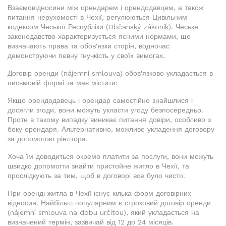
Взаємовідносини між орендарем і орендодавцем, а також
питання нерухомості в Чехії, регулюються Цивільним
кодексом Чеської Республіки (Občanský zákoník). Чеське
законодавство характеризується ясними нормами, що
визначають права та обов'язки сторін, водночас
демонструючи певну гнучкість у своїх вимогах.
Договір оренди (nájemní smlouva) обов'язково укладається в
письмовій формі та має містити:
Якщо орендодавець і орендар самостійно знайшлися і
досягли згоди, вони можуть укласти угоду безпосередньо.
Проте в такому випадку виникає питання довіри, особливо з
боку орендаря. Альтернативно, можливе укладення договору
за допомогою ріелтора.
Хоча їм доводиться окремо платити за послуги, вони можуть
швидко допомогти знайти пристойне житло в Чехії, та
прослідкують за тим, щоб в договорі все було чисто.
При оренді житла в Чехії існує кілька форм договірних
відносин. Найбільш популярним є строковий договір оренди
(nájemní smlouva na dobu určitou), який укладається на
визначений термін, зазвичай від 12 до 24 місяців.