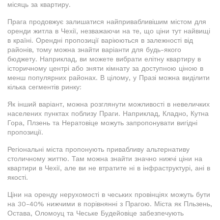
місяць за квартиру.
Прага продовжує залишатися найпривабливішим містом для
оренди житла в Чехії, незважаючи на те, що ціни тут найвищі
в країні. Орендні пропозиції варіюються в залежності від
районів, тому можна знайти варіанти для будь-якого
бюджету. Наприклад, ви можете вибрати елітну квартиру в
історичному центрі або зняти кімнату за доступною ціною в
менш популярних районах. В цілому, у Празі можна виділити
кілька сегментів ринку:
Як інший варіант, можна розглянути можливості в невеличких
населених пунктах поблизу Праги. Наприклад, Кладно, Кутна
Гора, Плзень та Нератовіце можуть запропонувати вигідні
пропозиції.
Регіональні міста пропонують привабливу альтернативу
столичному життю. Там можна знайти значно нижчі ціни на
квартири в Чехії, але ви не втратите ні в інфраструктурі, ані в
якості.
Ціни на оренду нерухомості в чеських провінціях можуть бути
на 30-40% нижчими в порівнянні з Прагою. Міста як Пльзень,
Остава, Оломоуц та Чеське Будейовіце забезпечують