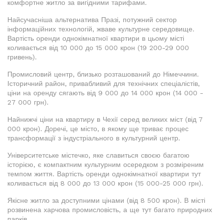
комфортне житло за вигідними тарифами.
Найсучасніша альтернатива Празі, потужний сектор
інформаційних технологій, жваве культурне середовище.
Вартість оренди однокімнатної квартири в цьому місті
коливається від 10 000 до 15 000 крон (19 200-29 000
гривень).
Промисловий центр, близько розташований до Німеччини.
Історичний район, привабливий для технічних спеціалістів,
ціни на оренду сягають від 9 000 до 14 000 крон (14 000 -
27 000 грн).
Найнижчі ціни на квартиру в Чехії серед великих міст (від 7
000 крон). Доречі, це місто, в якому ще триває процес
трансформації з індустріального в культурний центр.
Університетське містечко, яке славиться своєю багатою
історією, є компактним культурним осередком з розміреним
темпом життя. Вартість оренди однокімнатної квартири тут
коливається від 8 000 до 13 000 крон (15 000-25 000 грн).
Якісне житло за доступними цінами (від 8 500 крон). В місті
розвинена харчова промисловість, а ще тут багато природних
парків.