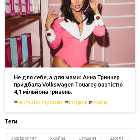
Не для себе, а для мами: Анна Тринчер
придбала Volkswagen Touareg вартістю
4,1 мільйона гривень.
#
#
#
Мистецтво та розваги
Instagram
Україна
Теги
Університет
Україна
Студент
Школа