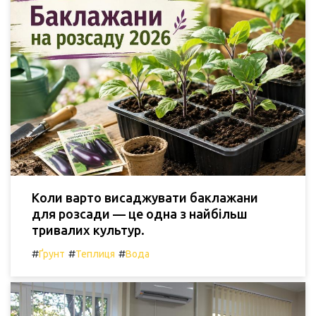
Коли варто висаджувати баклажани
для розсади — це одна з найбільш
тривалих культур.
#
#
#
Ґрунт
Теплиця
Вода