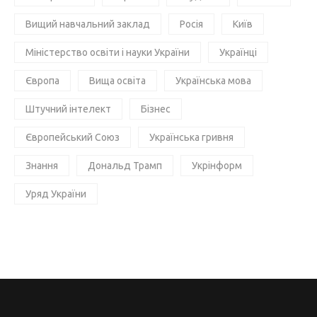
Вищий навчальний заклад
Росія
Київ
Міністерство освіти і науки України
Українці
Європа
Вища освіта
Українська мова
Штучний інтелект
Бізнес
Європейський Союз
Українська гривня
Знання
Дональд Трамп
Укрінформ
Уряд України