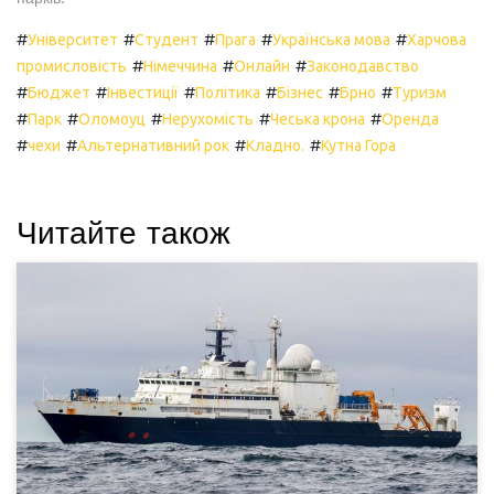
#
#
#
#
#
Університет
Студент
Прага
Українська мова
Харчова
#
#
#
промисловість
Німеччина
Онлайн
Законодавство
#
#
#
#
#
#
Бюджет
Інвестиції
Політика
Бізнес
Брно
Туризм
#
#
#
#
#
Парк
Оломоуц
Нерухомість
Чеська крона
Оренда
#
#
#
#
чехи
Альтернативний рок
Кладно.
Кутна Гора
Читайте також