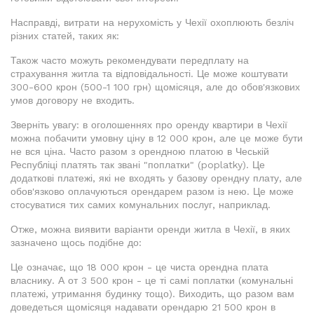
Насправді, витрати на нерухомість у Чехії охоплюють безліч
різних статей, таких як:
Також часто можуть рекомендувати передплату на
страхування житла та відповідальності. Це може коштувати
300-600 крон (500-1 100 грн) щомісяця, але до обов'язкових
умов договору не входить.
Зверніть увагу: в оголошеннях про оренду квартири в Чехії
можна побачити умовну ціну в 12 000 крон, але це може бути
не вся ціна. Часто разом з орендною платою в Чеській
Республіці платять так звані "поплатки" (poplatky). Це
додаткові платежі, які не входять у базову орендну плату, але
обов'язково оплачуються орендарем разом із нею. Це може
стосуватися тих самих комунальних послуг, наприклад.
Отже, можна виявити варіанти оренди житла в Чехії, в яких
зазначено щось подібне до:
Це означає, що 18 000 крон - це чиста орендна плата
власнику. А от 3 500 крон - це ті самі поплатки (комунальні
платежі, утримання будинку тощо). Виходить, що разом вам
доведеться щомісяця надавати орендарю 21 500 крон в