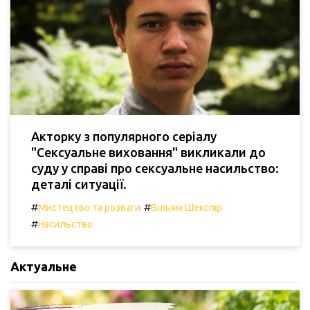
Акторку з популярного серіалу
"Сексуальне виховання" викликали до
суду у справі про сексуальне насильство:
деталі ситуації.
#
#
Мистецтво та розваги
Вільям Шекспір
#
Насильство
Актуальне