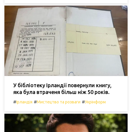
У бібліотеку Ірландії повернули книгу,
яка була втраченя більш ніж 50 років.
#
#
#
Ірландія
Мистецтво та розваги
Укрінформ