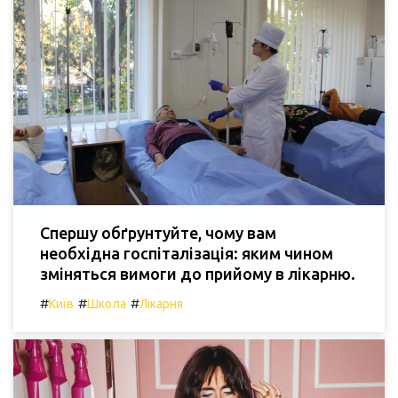
Спершу обґрунтуйте, чому вам
необхідна госпіталізація: яким чином
зміняться вимоги до прийому в лікарню.
#
#
#
Київ
Школа
Лікарня