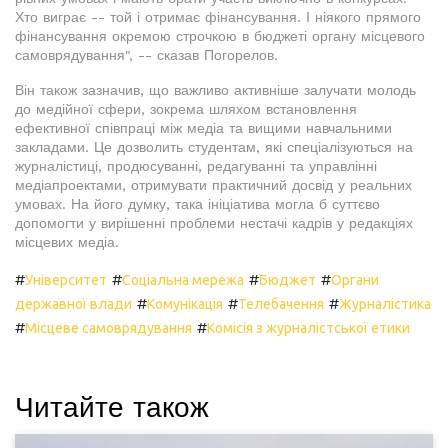
Хто виграє -- той і отримає фінансування. І ніякого прямого
фінансування окремою строчкою в бюджеті органу місцевого
самоврядування", -- сказав Погорелов.
Він також зазначив, що важливо активніше залучати молодь
до медійної сфери, зокрема шляхом встановлення
ефективної співпраці між медіа та вищими навчальними
закладами. Це дозволить студентам, які спеціалізуються на
журналістиці, продюсуванні, редагуванні та управлінні
медіапроектами, отримувати практичний досвід у реальних
умовах. На його думку, така ініціатива могла б суттєво
допомогти у вирішенні проблеми нестачі кадрів у редакціях
місцевих медіа.
#
#
#
#
Університет
Соціальна мережа
Бюджет
Органи
#
#
#
державної влади
Комунікація
Телебачення
Журналістика
#
#
Місцеве самоврядування
Комісія з журналістської етики
Читайте також