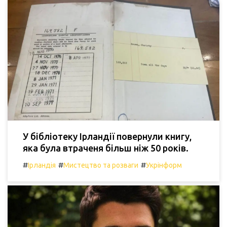
У бібліотеку Ірландії повернули книгу,
яка була втраченя більш ніж 50 років.
#
#
#
Ірландія
Мистецтво та розваги
Укрінформ