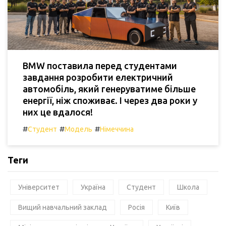
BMW поставила перед студентами
завдання розробити електричний
автомобіль, який генеруватиме більше
енергії, ніж споживає. І через два роки у
них це вдалося!
#
#
#
Студент
Модель
Німеччина
Теги
Університет
Україна
Студент
Школа
Вищий навчальний заклад
Росія
Київ