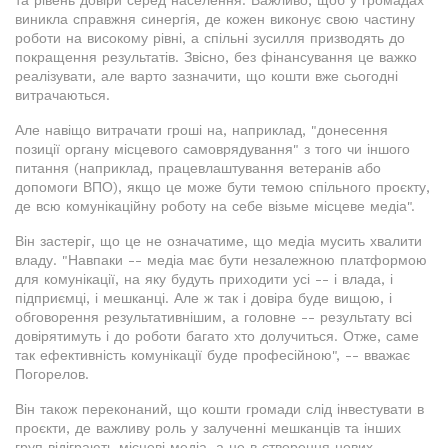
виникла справжня синергія, де кожен виконує свою частину
роботи на високому рівні, а спільні зусилля призводять до
покращення результатів. Звісно, без фінансування це важко
реалізувати, але варто зазначити, що кошти вже сьогодні
витрачаються.
Але навіщо витрачати гроші на, наприклад, "донесення
позиції органу місцевого самоврядування" з того чи іншого
питання (наприклад, працевлаштування ветеранів або
допомоги ВПО), якщо це може бути темою спільного проєкту,
де всю комунікаційну роботу на себе візьме місцеве медіа".
Він застеріг, що це не означатиме, що медіа мусить хвалити
владу. "Навпаки -- медіа має бути незалежною платформою
для комунікації, на яку будуть приходити усі -- і влада, і
підприємці, і мешканці. Але ж так і довіра буде вищою, і
обговорення результативнішим, а головне -- результату всі
довірятимуть і до роботи багато хто долучиться. Отже, саме
так ефективність комунікації буде професійною", -- вважає
Погорелов.
Він також переконаний, що кошти громади слід інвестувати в
проєкти, де важливу роль у залученні мешканців та інших
груп відіграють місцеві медіа, а не в створення нових