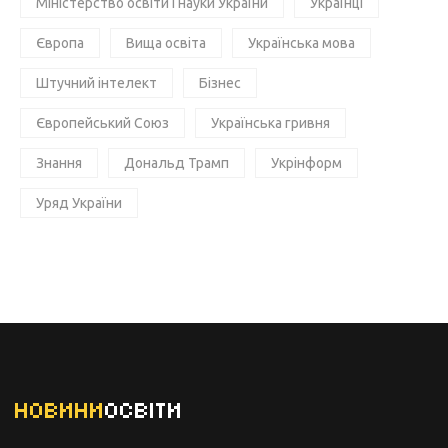
Міністерство освіти і науки України
Українці
Європа
Вища освіта
Українська мова
Штучний інтелект
Бізнес
Європейський Союз
Українська гривня
Знання
Дональд Трамп
Укрінформ
Уряд України
НОВИНИ
ОСВІТИ