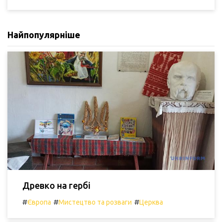
Найпопулярніше
Древко на гербі
#
#
#
Європа
Мистецтво та розваги
Церква