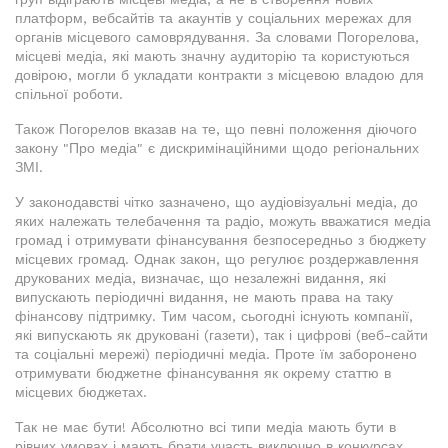
платформ, вебсайтів та акаунтів у соціальних мережах для
органів місцевого самоврядування. За словами Погорелова,
місцеві медіа, які мають значну аудиторію та користуються
довірою, могли б укладати контракти з місцевою владою для
спільної роботи.
Також Погорелов вказав на те, що певні положення діючого
закону "Про медіа" є дискримінаційними щодо регіональних
ЗМІ.
У законодавстві чітко зазначено, що аудіовізуальні медіа, до
яких належать телебачення та радіо, можуть вважатися медіа
громад і отримувати фінансування безпосередньо з бюджету
місцевих громад. Однак закон, що регулює роздержавлення
друкованих медіа, визначає, що незалежні видання, які
випускають періодичні видання, не мають права на таку
фінансову підтримку. Тим часом, сьогодні існують компанії,
які випускають як друковані (газети), так і цифрові (веб-сайти
та соціальні мережі) періодичні медіа. Проте їм заборонено
отримувати бюджетне фінансування як окрему статтю в
місцевих бюджетах.
Так не має бути! Абсолютно всі типи медіа мають бути в
рівних умовах і мають брати участь виключно в конкурсах.