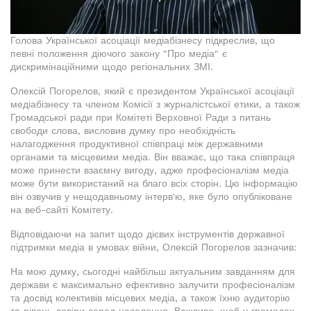
Голова Української асоціації медіабізнесу підкреслив, що
певні положення діючого закону "Про медіа" є
дискримінаційними щодо регіональних ЗМІ.
Олексій Погорелов, який є президентом Української асоціації
медіабізнесу та членом Комісії з журналістської етики, а також
Громадської ради при Комітеті Верховної Ради з питань
свободи слова, висловив думку про необхідність
налагодження продуктивної співпраці між державними
органами та місцевими медіа. Він вважає, що така співпраця
може принести взаємну вигоду, адже професіоналізм медіа
може бути використаний на благо всіх сторін. Цю інформацію
він озвучив у нещодавньому інтерв'ю, яке було опубліковане
на веб-сайті Комітету.
Відповідаючи на запит щодо дієвих інструментів державної
підтримки медіа в умовах війни, Олексій Погорелов зазначив:
На мою думку, сьогодні найбільш актуальним завданням для
держави є максимально ефективно залучити професіоналізм
та досвід колективів місцевих медіа, а також їхню аудиторію
та рівень довіри серед населення. Важливо, щоб у громадах