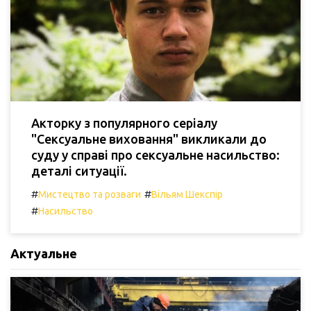
Акторку з популярного серіалу
"Сексуальне виховання" викликали до
суду у справі про сексуальне насильство:
деталі ситуації.
#
#
Мистецтво та розваги
Вільям Шекспір
#
Насильство
Актуальне