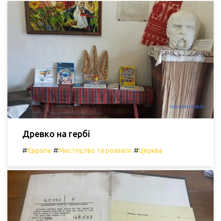
Древко на гербі
#
#
#
Європа
Мистецтво та розваги
Церква