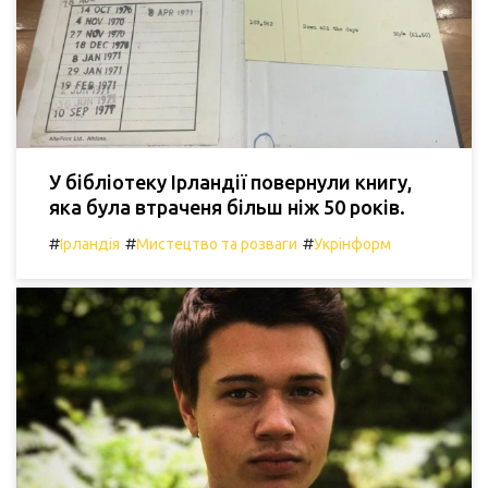
У бібліотеку Ірландії повернули книгу,
яка була втраченя більш ніж 50 років.
#
#
#
Ірландія
Мистецтво та розваги
Укрінформ