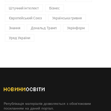
Штучний інтелект
Бізнес
Європейський Союз
Українська гривня
Знання
Дональд Трамп
Укрінформ
Уряд України
НОВИНИ
ОСВІТИ
Републікація матеріалів дозволяється з обов'язковим
посиланням на даний портал.