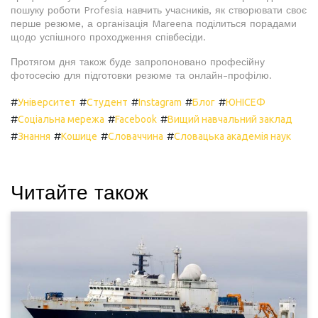
пошуку роботи Profesia навчить учасників, як створювати своє
перше резюме, а організація Mareena поділиться порадами
щодо успішного проходження співбесіди.
Протягом дня також буде запропоновано професійну
фотосесію для підготовки резюме та онлайн-профілю.
#
#
#
#
#
Університет
Студент
Instagram
Блог
ЮНІСЕФ
#
#
#
Соціальна мережа
Facebook
Вищий навчальний заклад
#
#
#
#
Знання
Кошице
Словаччина
Словацька академія наук
Читайте також