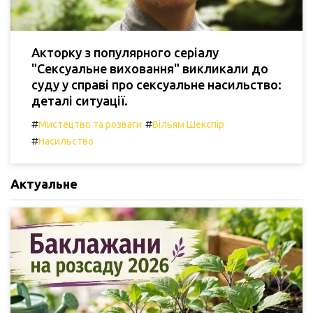
Акторку з популярного серіалу
"Сексуальне виховання" викликали до
суду у справі про сексуальне насильство:
деталі ситуації.
#
#
Мистецтво та розваги
Вільям Шекспір
#
Насильство
Актуальне