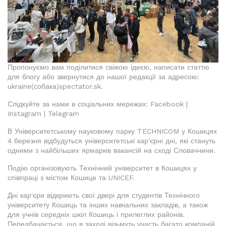
Пропонуємо вам поділитися свіжою ідеєю, написати статтю
для блогу або звернутися до нашої редакції за адресою:
ukraine(собака)spectator.sk.
Слідкуйте за нами в соціальних мережах: Facebook |
Instagram | Telegram
В Університетському науковому парку TECHNICOM у Кошицях
4 березня відбудуться університетські кар'єрні дні, які стануть
одними з найбільших ярмарків вакансій на сході Словаччини.
Подію організовують Технічний університет в Кошицях у
співпраці з містом Кошице та UNICEF.
Дні кар'єри відкриють свої двері для студентів Технічного
університету Кошиць та інших навчальних закладів, а також
для учнів середніх шкіл Кошиць і прилеглих районів.
Передбачається, що в заході візьмуть участь багато компаній