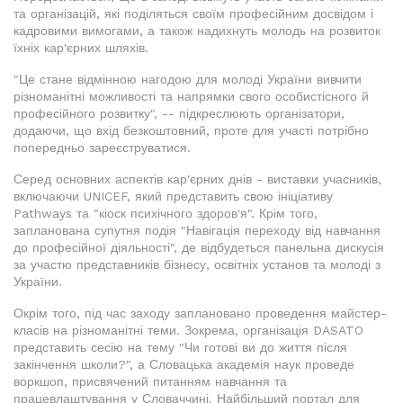
та організацій, які поділяться своїм професійним досвідом і
кадровими вимогами, а також надихнуть молодь на розвиток
їхніх кар'єрних шляхів.
"Це стане відмінною нагодою для молоді України вивчити
різноманітні можливості та напрямки свого особистісного й
професійного розвитку", -- підкреслюють організатори,
додаючи, що вхід безкоштовний, проте для участі потрібно
попередньо зареєструватися.
Серед основних аспектів кар'єрних днів - виставки учасників,
включаючи UNICEF, який представить свою ініціативу
Pathways та "кіоск психічного здоров'я". Крім того,
запланована супутня подія "Навігація переходу від навчання
до професійної діяльності", де відбудеться панельна дискусія
за участю представників бізнесу, освітніх установ та молоді з
України.
Окрім того, під час заходу заплановано проведення майстер-
класів на різноманітні теми. Зокрема, організація DASATO
представить сесію на тему "Чи готові ви до життя після
закінчення школи?", а Словацька академія наук проведе
воркшоп, присвячений питанням навчання та
працевлаштування у Словаччині. Найбільший портал для