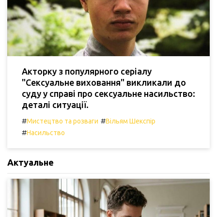
Акторку з популярного серіалу
"Сексуальне виховання" викликали до
суду у справі про сексуальне насильство:
деталі ситуації.
#
#
Мистецтво та розваги
Вільям Шекспір
#
Насильство
Актуальне