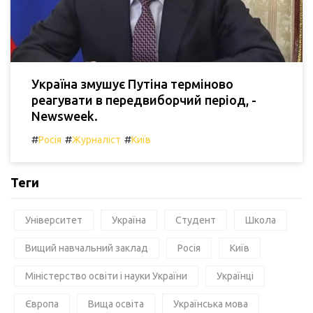
Україна змушує Путіна терміново
реагувати в передвиборчий період, -
Newsweek.
#
#
#
Росія
Журналіст
Київ
Теги
Університет
Україна
Студент
Школа
Вищий навчальний заклад
Росія
Київ
Міністерство освіти і науки України
Українці
Європа
Вища освіта
Українська мова