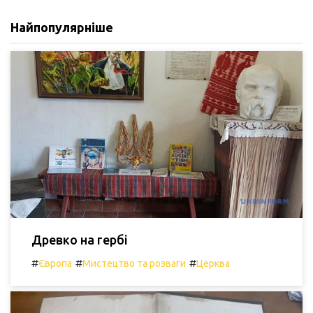
Найпопулярніше
Древко на гербі
#
#
#
Європа
Мистецтво та розваги
Церква