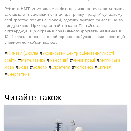
Рейтинг НМТ-2025 являє собою не лише перелік навчальних
закладів, а й важливий сигнал для ринку праці. У сучасному
світі зростає попит на людей, здатних вчитися самостійно та
продуктивно. Приклад онлайн-школи ThinkGlobal
підтверджує, що обрання правильного формату навчання в
10-11 класах є однією з найперших і найуспішніших інвестицій
у майбутнє кар'єри молоді.
#
#
Гімназія (школа)
Український центр оцінювання якості
#
#
#
#
освіти
Математика
Інвестиції
Ринок праці
Англійська
#
#
#
#
#
мова
Вода
Золото
Стратегія
Логістика
Сигнал
#
Енергетика
Читайте також