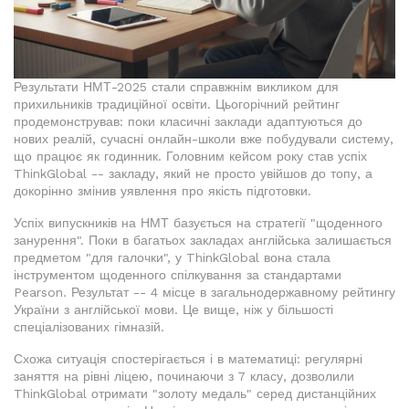
Результати НМТ-2025 стали справжнім викликом для
прихильників традиційної освіти. Цьогорічний рейтинг
продемонстрував: поки класичні заклади адаптуються до
нових реалій, сучасні онлайн-школи вже побудували систему,
що працює як годинник. Головним кейсом року став успіх
ThinkGlobal -- закладу, який не просто увійшов до топу, а
докорінно змінив уявлення про якість підготовки.
Успіх випускників на НМТ базується на стратегії "щоденного
занурення". Поки в багатьох закладах англійська залишається
предметом "для галочки", у ThinkGlobal вона стала
інструментом щоденного спілкування за стандартами
Pearson. Результат -- 4 місце в загальнодержавному рейтингу
України з англійської мови. Це вище, ніж у більшості
спеціалізованих гімназій.
Схожа ситуація спостерігається і в математиці: регулярні
заняття на рівні ліцею, починаючи з 7 класу, дозволили
ThinkGlobal отримати "золоту медаль" серед дистанційних