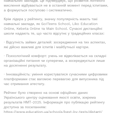
навчальних закладів. Це підтверджує, що розвиток логічного
мислення відбувається не в останній момент перед іспитами,
а формується поступово і систематично.
Крім лідера у рейтингу, значну популярність мають такі
навчальні заклади, як GoITeens School, Liko Education
Online, Kebeta Online та Main School. Сучасні дистанційні
школи надають те, що часто відсутнє у традиційних класах:
· Відсутність зайвих деталей: зосередження на тих аспектах,
які дійсно важливі для іспитів і майбутньої кар'єри.
· Психологічний комфорт: учень не відволікається на складні
організаційні питання чи суперечки, а зосереджується лише
на досягненні результату.
· Інноваційність: уміння користуватися сучасними цифровими
платформами стає вагомою перевагою для випускника під
час отримання атестату.
Рейтинг було створено на основі офіційних даних
Українського центру оцінювання якості освіти, зокрема
результатів НМТ-2025. Інформація про публікацію рейтингу
доступна за посиланням:
https://www.education.ua/schools/best-by-tests/distant/