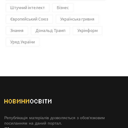
Штучний інтелект
Бізнес
Європейський Союз
Українська гривня
Знання
Дональд Трамп
Укрінформ
Уряд України
НОВИНИ
ОСВІТИ
Републікація матеріалів дозволяється з обов'язковим
посиланням на даний портал.