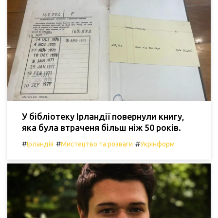
У бібліотеку Ірландії повернули книгу,
яка була втраченя більш ніж 50 років.
#
#
#
Ірландія
Мистецтво та розваги
Укрінформ