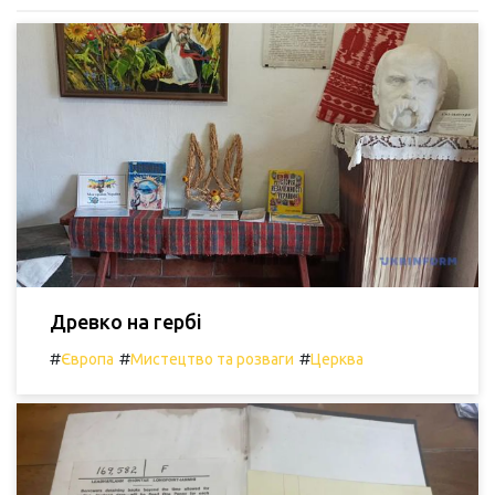
Древко на гербі
#
#
#
Європа
Мистецтво та розваги
Церква