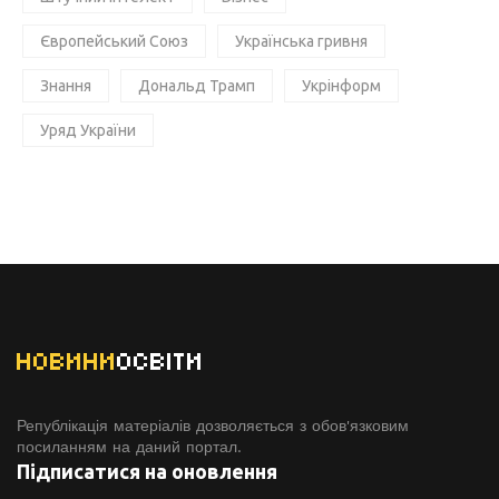
Європейський Союз
Українська гривня
Знання
Дональд Трамп
Укрінформ
Уряд України
НОВИНИ
ОСВІТИ
Републікація матеріалів дозволяється з обов'язковим
посиланням на даний портал.
Підписатися на оновлення