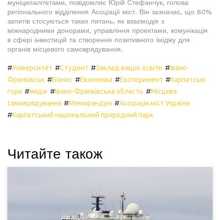
муніципалітетами, повідомляє Юрій Стефанчук, голова
регіонального відділення Асоціації міст. Він зазначає, що 80%
запитів стосуються таких питань, як взаємодія з
міжнародними донорами, управління проектами, комунікація
в сфері інвестицій та створення позитивного іміджу для
органів місцевого самоврядування.
#
#
#
#
Університет
Студент
Заклад вищої освіти
Івано-
#
#
#
#
Франківськ
Бізнес
Економіка
Експеримент
Карпатські
#
#
#
гори
Імідж
Івано-Франківська область
Місцеве
#
#
самоврядування
Меморандум
Асоціація міст України
#
Карпатський національний природний парк
Читайте також