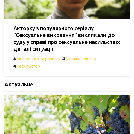
Акторку з популярного серіалу
"Сексуальне виховання" викликали до
суду у справі про сексуальне насильство:
деталі ситуації.
#
#
Мистецтво та розваги
Вільям Шекспір
#
Насильство
Актуальне