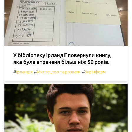
У бібліотеку Ірландії повернули книгу,
яка була втраченя більш ніж 50 років.
#
#
#
Ірландія
Мистецтво та розваги
Укрінформ