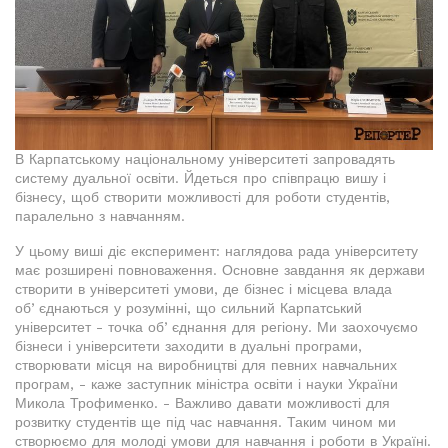
В Карпатському національному університеті запровадять
систему дуальної освіти. Йдеться про співпрацю вишу і
бізнесу, щоб створити можливості для роботи студентів,
паралельно з навчанням.
У цьому виші діє експеримент: наглядова рада університету
має розширені повноваження. Основне завдання як держави
створити в університеті умови, де бізнес і місцева влада
обʼєднаються у розумінні, що сильний Карпатський
університет - точка обʼєднання для регіону. Ми заохочуємо
бізнеси і університети заходити в дуальні програми,
створювати місця на виробництві для певних навчальних
програм, - каже заступник міністра освіти і науки України
Микола Трофименко. - Важливо давати можливості для
розвитку студентів ще під час навчання. Таким чином ми
створюємо для молоді умови для навчання і роботи в Україні.