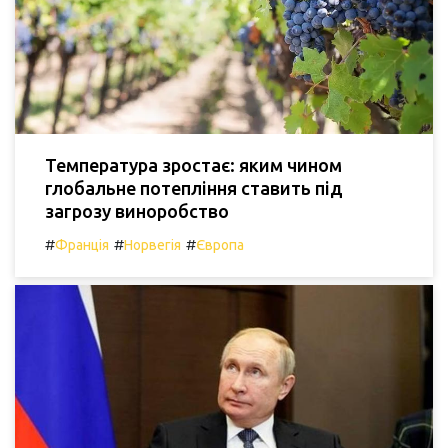
Температура зростає: яким чином
глобальне потепління ставить під
загрозу виноробство
#
#
#
Франція
Норвегія
Європа