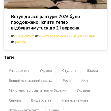
Вступ до аспірантури-2026 було
продовжено: іспити тепер
відбуватимуться до 21 вересня.
#
#
Університет
Міністерство освіти і науки України
#
Графіка
Теги
Університет
Україна
Студент
Школа
Вищий навчальний заклад
Росія
Київ
Міністерство освіти і науки України
Українці
Європа
Вища освіта
Українська мова
Штучний інтелект
Бізнес