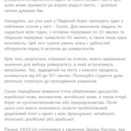
шлях може призвести до втрати радості життя, - ділиться
своїми думками Кім.
Нагадуємо, що учні шкіл у Південній Кореї проходять один з
найтяжчих іспитів у світі - Сунин. Для виконання завдань їм
надається вісім годин, з чотирма перервами по 20 хвилин та
обідньою перервою тривалістю 50 хвилин, а також лише одна
можливість. Цей тест оцінює рівень знань і здібностей
абітурієнтів перед їх вступом до університетів.
Крім того, результати, отримані на іспитах, мають вирішальне
значення для вибору університету, в який вступатимуть
випускники. Час, відведений на тести з кожного предмета,
коливається від 80 до 107 хвилин. Потенційні студенти дуже
ретельно готуються до проходження екзаменів.
Сунин передбачає вивчення п'яти обов'язкових дисциплін:
корейської мови, математики, англійської мови, а також історії
Кореї чи суспільствознавства або природознавства. Після
цього учні мають можливість скласти необов'язковий
додатковий іспит з однієї з мов: французької, китайської,
японської, російської або арабської.
Раніше OBOZ.UA спілкувався з українкою Дарією Кислою, яка