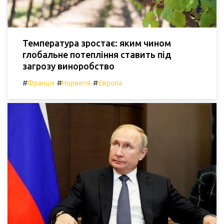
Температура зростає: яким чином
глобальне потепління ставить під
загрозу виноробство
#
#
#
Франція
Норвегія
Європа