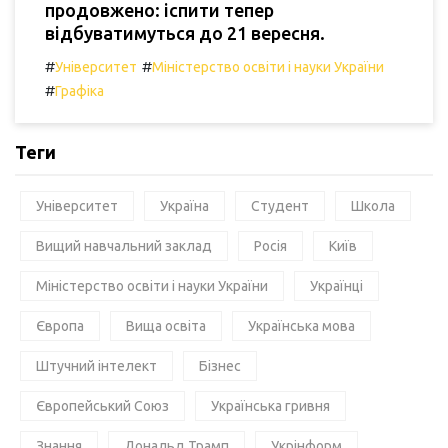
продовжено: іспити тепер
відбуватимуться до 21 вересня.
#
#
Університет
Міністерство освіти і науки України
#
Графіка
Теги
Університет
Україна
Студент
Школа
Вищий навчальний заклад
Росія
Київ
Міністерство освіти і науки України
Українці
Європа
Вища освіта
Українська мова
Штучний інтелект
Бізнес
Європейський Союз
Українська гривня
Знання
Дональд Трамп
Укрінформ