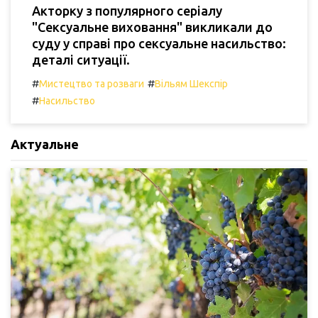
Акторку з популярного серіалу
"Сексуальне виховання" викликали до
суду у справі про сексуальне насильство:
деталі ситуації.
#
#
Мистецтво та розваги
Вільям Шекспір
#
Насильство
Актуальне