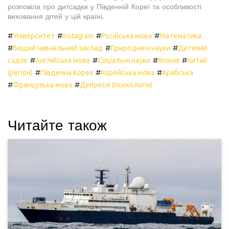
розповіла про дитсадки у Південній Кореї та особливості
виховання дітей у цій країні.
#
#
#
#
Університет
Instagram
Російська мова
Математика
#
#
#
Вищий навчальний заклад
Природничі науки
Дитячий
#
#
#
#
садок
Англійська мова
Соціальні науки
Японія
Китай
#
#
#
(регіон)
Південна Корея
Корейська мова
Арабська
#
#
Французька мова
Депресія (психологія)
Читайте також