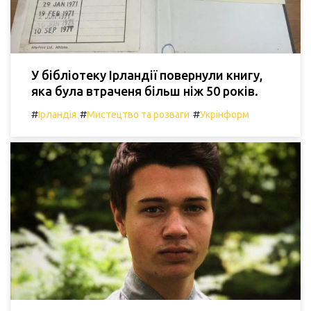
У бібліотеку Ірландії повернули книгу,
яка була втраченя більш ніж 50 років.
#
#
#
Ірландія
Мистецтво та розваги
Укрінформ