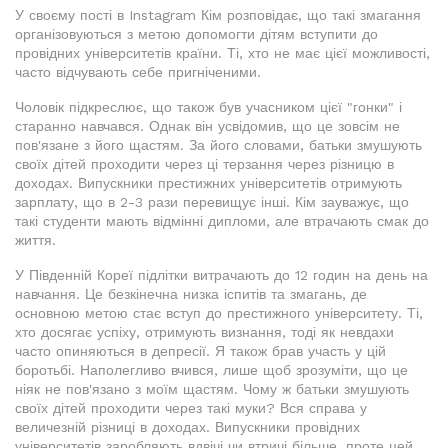
У своєму пості в Instagram Кім розповідає, що такі змагання
організовуються з метою допомогти дітям вступити до
провідних університетів країни. Ті, хто не має цієї можливості,
часто відчувають себе пригніченими.
Чоловік підкреслює, що також був учасником цієї "гонки" і
старанно навчався. Однак він усвідомив, що це зовсім не
пов'язане з його щастям. За його словами, батьки змушують
своїх дітей проходити через ці терзання через різницю в
доходах. Випускники престижних університетів отримують
зарплату, що в 2-3 рази перевищує інші. Кім зауважує, що
такі студенти мають відмінні дипломи, але втрачають смак до
життя.
У Південній Кореї підлітки витрачають до 12 годин на день на
навчання. Це безкінечна низка іспитів та змагань, де
основною метою стає вступ до престижного університету. Ті,
хто досягає успіху, отримують визнання, тоді як невдахи
часто опиняються в депресії. Я також брав участь у цій
боротьбі. Наполегливо вчився, лише щоб зрозуміти, що це
ніяк не пов'язано з моїм щастям. Чому ж батьки змушують
своїх дітей проходити через такі муки? Вся справа у
величезній різниці в доходах. Випускники провідних
університетів заробляють вдвічі чи втричі більше, проте цей