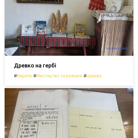
Древко на гербі
#
#
#
Європа
Мистецтво та розваги
Церква