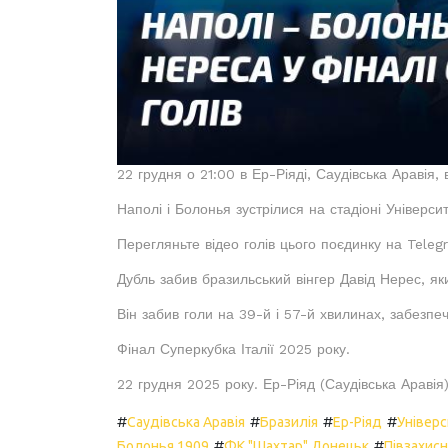
22 грудня о 21:00 в Ер-Ріяді, Саудівська Аравія,
Наполі і Болонья зустрілися на стадіоні Університ
Перегляньте відео голів цього поєдинку на Tele
Дубль забив бразильський вінгер Давід Нерес, я
Він забив голи на 39-й і 57-й хвилинах, забезпе
Фінал Суперкубка Італії 2025 року.
22 грудня 2025 року. Ер-Ріяд (Саудівська Аравія
#
#
#
#
Саудівська Аравія
Бразилія
Ер-Ріяд
Універ
#
#
Болонья 1909
ФК "Шахтар" Донецьк
Півзахис