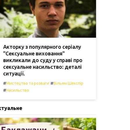
Акторку з популярного серіалу
"Сексуальне виховання"
викликали до суду у справі про
сексуальне насильство: деталі
ситуації.
#
#
Мистецтво та розваги
Вільям Шекспір
#
Насильство
ктуальне