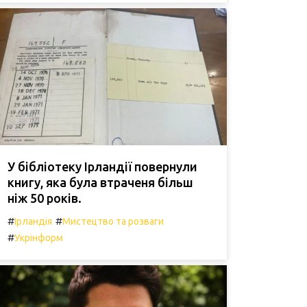
У бібліотеку Ірландії повернули
книгу, яка була втраченя більш
ніж 50 років.
#
#
Ірландія
Мистецтво та розваги
#
Укрінформ