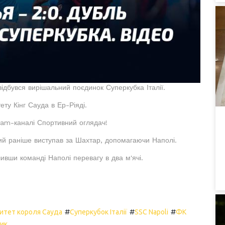
 відбувся вирішальний поєдинок Суперкубка Італії.
ету Кінг Сауда в Ер-Ріяді.
gram-каналі Спортивний оглядач!
кий раніше виступав за Шахтар, допомагаючи Наполі.
чивши команді Наполі перевагу в два м'ячі.
)
#
#
#
ситет короля Сауда
Суперкубок Італії
SSC Napoli
ФК
ник