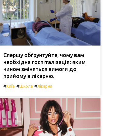
Спершу обґрунтуйте, чому вам
необхідна госпіталізація: яким
чином зміняться вимоги до
прийому в лікарню.
#
#
#
Київ
Школа
Лікарня