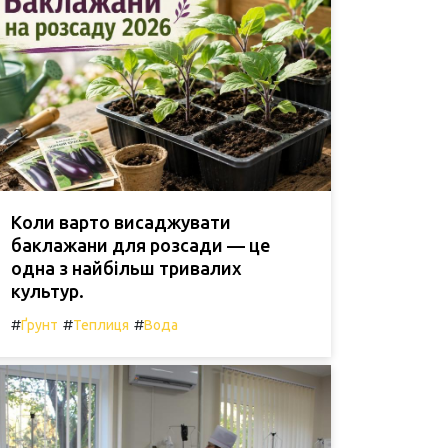
Коли варто висаджувати
баклажани для розсади — це
одна з найбільш тривалих
культур.
#
#
#
Ґрунт
Теплиця
Вода