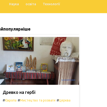
Наука
освіта
Технології
айпопулярніше
Древко на гербі
#
#
#
Європа
Мистецтво та розваги
Церква