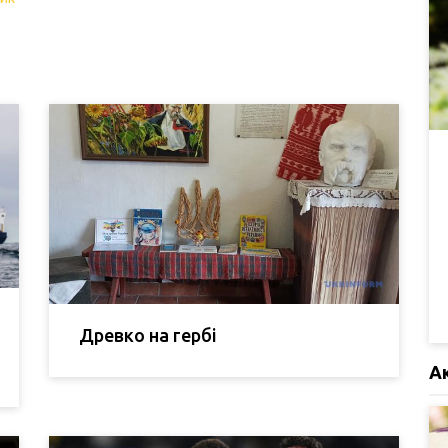
Древко на гербі
А