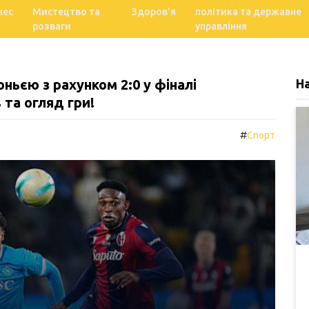
нес
Мистецтво та
Здоров'я
політика та державне
розваги
управління
ньєю з рахунком 2:0 у фіналі
Н
 та огляд гри!
#
Спорт