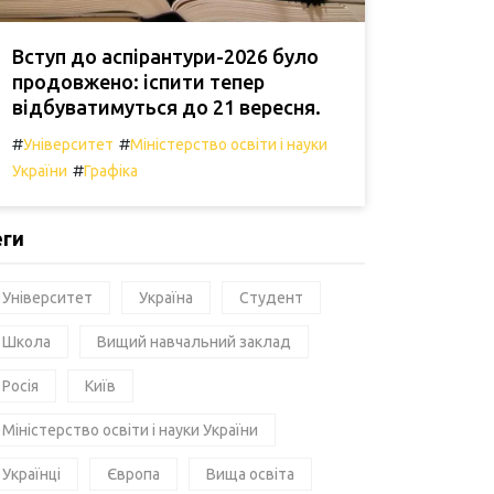
Вступ до аспірантури-2026 було
продовжено: іспити тепер
відбуватимуться до 21 вересня.
#
#
Університет
Міністерство освіти і науки
#
України
Графіка
еги
Університет
Україна
Студент
Школа
Вищий навчальний заклад
Росія
Київ
Міністерство освіти і науки України
Українці
Європа
Вища освіта