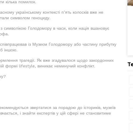
ти кілька помилок.
сному українському контексті п’ять колосків вже не
стали символом геноциду.
 з символікою Голодомору в часи, коли нація вшановує
рофа.
д співпрацював із Музеєм Голодомору або частину прибутку
 б іншою.
формлення трагедії. Як вже згадувалося щодо закордонних
Т
ній формі lifestyle, виникає неминучий конфлікт.
ку?
екомендується звертатися за порадою до істориків, музеїв
вчається, і знайти експертів у цій сфері не становитиме