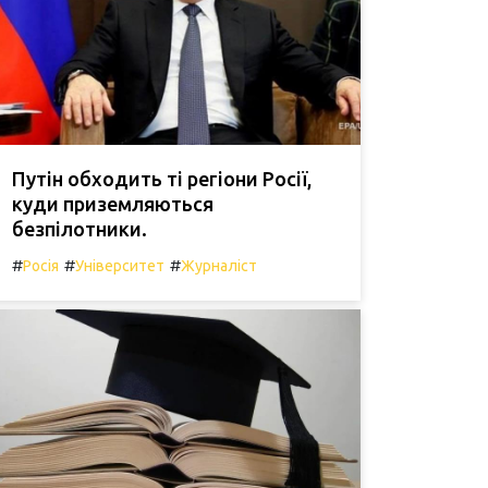
Путін обходить ті регіони Росії,
куди приземляються
безпілотники.
#
#
#
Росія
Університет
Журналіст