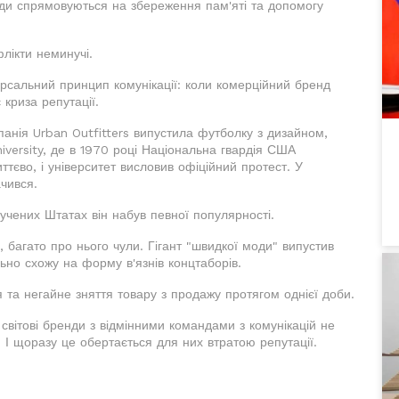
оди спрямовуються на збереження пам'яті та допомогу
лікти неминучі.
рсальний принцип комунікації: коли комерційний бренд
 криза репутації.
панія Urban Outfitters випустила футболку з дизайном,
niversity, де в 1970 році Національна гвардія США
ттєво, і університет висловив офіційний протест. У
чився.
чених Штатах він набув певної популярності.
 багато про нього чули. Гігант "швидкої моди" випустив
льно схожу на форму в'язнів концтаборів.
 та негайне зняття товару з продажу протягом однієї доби.
 світові бренди з відмінними командами з комунікацій не
і. І щоразу це обертається для них втратою репутації.