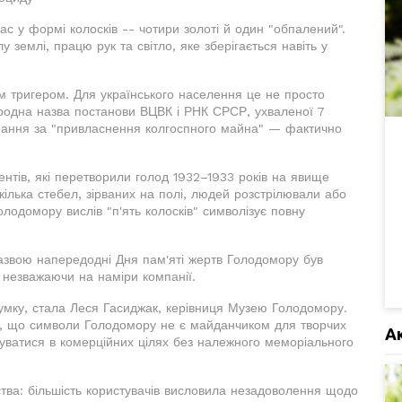
ас у формі колосків -- чотири золоті й один "обпалений".
 землі, працю рук та світло, яке зберігається навіть у
м тригером. Для українського населення це не просто
ародна назва постанови ВЦВК і РНК СРСР, ухваленої 7
рання за "привласнення колгоспного майна" — фактично
ентів, які перетворили голод 1932–1933 років на явище
кілька стебел, зірваних на полі, людей розстрілювали або
Голодомору вислів "п'ять колосків" символізує повну
 назвою напередодні Дня пам'яті жертв Голодомору був
, незважаючи на наміри компанії.
умку, стала Леся Гасиджак, керівниця Музею Голодомору.
му, що символи Голодомору не є майданчиком для творчих
А
вуватися в комерційних цілях без належного меморіального
ства: більшість користувачів висловила незадоволення щодо