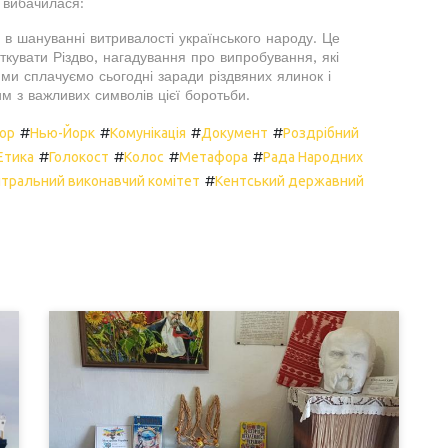
 вибачилася:
 в шануванні витривалості українського народу. Це
ткувати Різдво, нагадування про випробування, які
 ми сплачуємо сьогодні заради різдвяних ялинок і
м з важливих символів цієї боротьби.
#
#
#
#
ор
Нью-Йорк
Комунікація
Документ
Роздрібний
#
#
#
#
Етика
Голокост
Колос
Метафора
Рада Народних
#
нтральний виконавчий комітет
Кентський державний