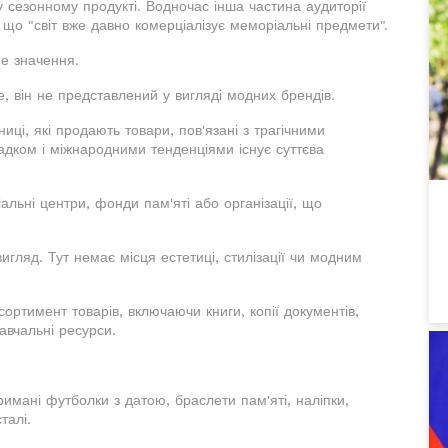
 сезонному продукті. Водночас інша частина аудиторії
що "світ вже давно комерціалізує меморіальні предмети".
не значення.
те, він не представлений у вигляді модних брендів.
иці, які продають товари, пов'язані з трагічними
адком і міжнародними тенденціями існує суттєва
альні центри, фонди пам'яті або організації, що
гляд. Тут немає місця естетиці, стилізації чи модним
тимент товарів, включаючи книги, копії документів,
навчальні ресурси.
имані футболки з датою, браслети пам'яті, наліпки,
талі.