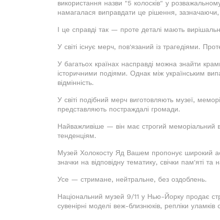
використання назви "5 колосків" у розважальному
намагалася виправдати це рішення, зазначаючи, 
І це справді так — проте деталі мають вирішаль
У світі існує мерч, пов'язаний із трагедіями. Про
У багатьох країнах насправді можна знайти крамн
історичними подіями. Однак між українським вип
відмінність.
У світі подібний мерч виготовляють музеї, меморі
представляють постраждалі громади.
Найважливіше — він має строгий меморіальний ви
тенденціям.
Музей Холокосту Яд Вашем пропонує широкий асор
значки на відповідну тематику, свічки пам'яті та 
Усе — стримане, нейтральне, без оздоблень.
Національний музей 9/11 у Нью-Йорку продає стр
сувенірні моделі веж-близнюків, репліки уламків с