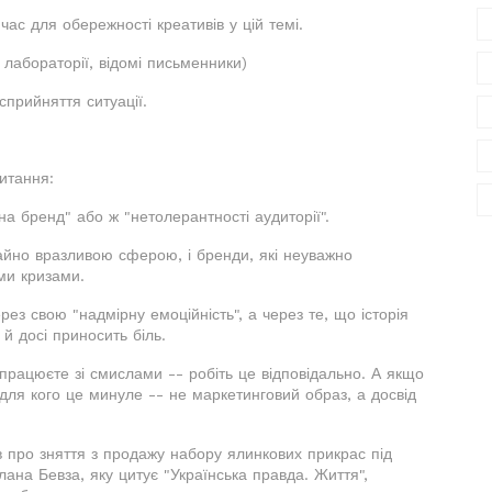
 час для обережності креативів у цій темі.
і лабораторії, відомі письменники)
прийняття ситуації.
питання:
а бренд" або ж "нетолерантності аудиторії".
чайно вразливою сферою, і бренди, які неуважно
ми кризами.
рез свою "надмірну емоційність", а через те, що історія
 досі приносить біль.
працюєте зі смислами -- робіть це відповідально. А якщо
для кого це минуле -- не маркетинговий образ, а досвід
в про зняття з продажу набору ялинкових прикрас під
лана Бевза, яку цитує "Українська правда. Життя",