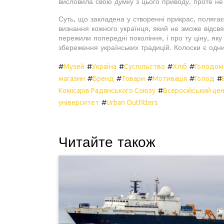
висловила свою думку з цього приводу, проте не
Суть, що закладена у створенні прикрас, полягає
визнання кожного українця, який не зможе відсвя
пережили попередні покоління, і про ту ціну, яку
збереження українських традицій. Колоски є одни
#
#
#
#
#
Музей
Україна
Суспільство
Хліб
Голодом
#
#
#
#
#
магазин
Бренд
Товари
Мотивація
Голод
#
Комісарів Радянського Союзу
Всеросійський це
#
університет
Urban Outfitters
Читайте також