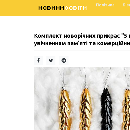
Політика
Біз
НОВИНИ
ОСВІТИ
Комплект новорічних прикрас "5 
увічненням пам'яті та комерційн