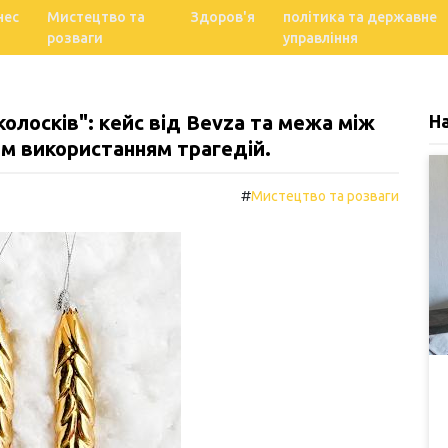
нес
Мистецтво та
Здоров'я
політика та державне
розваги
управління
колосків": кейс від Bevza та межа між
Н
им використанням трагедій.
#
Мистецтво та розваги