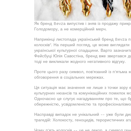
Як бренд Bevza випустив і зняв із продажу прикр
Голодомору, а не комерційний мерч.
Наприкінці листопада український бренд Bevza п
колосків". На перший погляд, це може виглядат
української культурної спадщини. Варто зазначити
Фейсбуці Юлія Савостіна, бренд вже звертався до
тоді не викликали жодного негативного відгуку.
Проте цього разу символ, пов'язаний із п'ятьма 
обговорення в соціальних мережах.
Ця ситуація має значення не лише з точки зору 
культурних нюансів та комунікаційних помилок мо
Одночасно це слугує нагадуванням про те, що бр
обережністю, усвідомленістю та професіоналізмо
Насправді випадок не унікальний -- уже були ди
трагедій: Холокосту, геноцидів, терористичних ат
Чому п'ять колосків -- це не декор, а символ ге