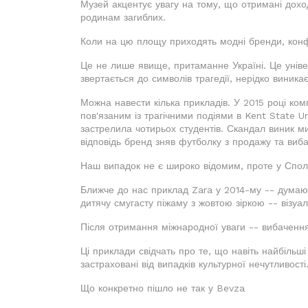
Музей акцентує увагу на тому, що отримані дох
родинам загиблих.
Коли на цю площу приходять модні бренди, конф
Це не лише явище, притаманне Україні. Це уніве
звертається до символів трагедії, нерідко виникає
Можна навести кілька прикладів. У 2015 році ком
пов'язаним із трагічними подіями в Kent State U
застрелила чотирьох студентів. Скандал виник ми
відповідь бренд зняв футболку з продажу та виба
Наш випадок не є широко відомим, проте у Сполу
Ближче до нас приклад Zara у 2014-му -- думаю,
дитячу смугасту піжаму з жовтою зіркою -- візуа
Після отримання міжнародної уваги -- вибачення
Ці приклади свідчать про те, що навіть найбільші
застраховані від випадків культурної нечутливост
Що конкретно пішло не так у Bevza