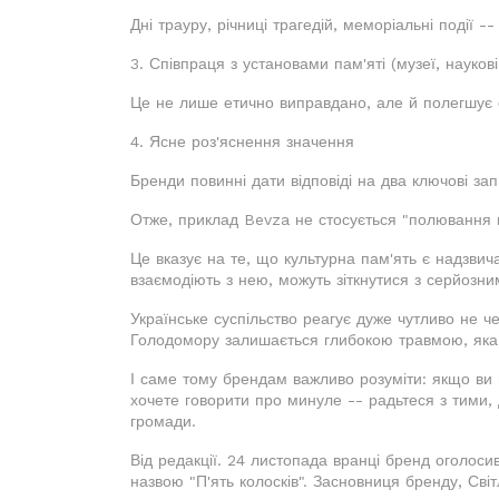
Дні трауру, річниці трагедій, меморіальні події --
3. Співпраця з установами пам'яті (музеї, науков
Це не лише етично виправдано, але й полегшує с
4. Ясне роз'яснення значення
Бренди повинні дати відповіді на два ключові за
Отже, приклад Bevza не стосується "полювання н
Це вказує на те, що культурна пам'ять є надзви
взаємодіють з нею, можуть зіткнутися з серйозни
Українське суспільство реагує дуже чутливо не че
Голодомору залишається глибокою травмою, яка й
І саме тому брендам важливо розуміти: якщо ви 
хочете говорити про минуле -- радьтеся з тими, 
громади.
Від редакції. 24 листопада вранці бренд оголоси
назвою "П'ять колосків". Засновниця бренду, Світ