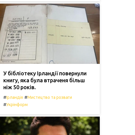
У бібліотеку Ірландії повернули
книгу, яка була втраченя більш
ніж 50 років.
#
#
Ірландія
Мистецтво та розваги
#
Укрінформ