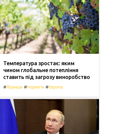
Температура зростає: яким
чином глобальне потепління
ставить під загрозу виноробство
#
#
#
Франція
Норвегія
Європа