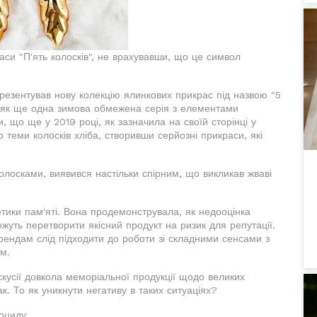
аси "П'ять колосків", не врахувавши, що це символ
резентував нову колекцію ялинкових прикрас під назвою "5
и як ще одна зимова обмежена серія з елементами
, що ще у 2019 році, як зазначила на своїй сторінці у
 теми колосків хліба, створивши серйозні прикраси, які
колосками, виявився настільки спірним, що викликав жваві
етики пам'яті. Вона продемонструвала, як недооцінка
жуть перетворити якісний продукт на ризик для репутації.
ендам слід підходити до роботи зі складними сенсами з
м.
скусії довкола меморіальної продукції щодо великих
ак. То як уникнути негативу в таких ситуаціях?
ноциду