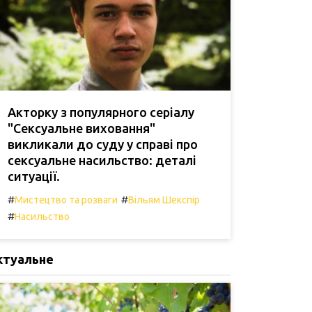
Акторку з популярного серіалу
"Сексуальне виховання"
викликали до суду у справі про
сексуальне насильство: деталі
ситуації.
#
#
Мистецтво та розваги
Вільям Шекспір
#
Насильство
ктуальне