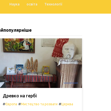
Наука
освіта
Технології
айпопулярніше
Древко на гербі
#
#
#
Європа
Мистецтво та розваги
Церква