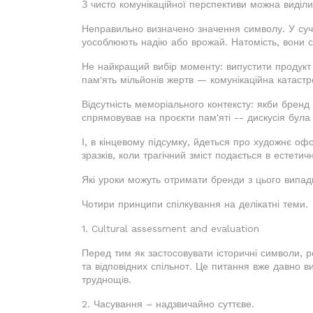
З чисто комунікаційної перспективи можна виділи
Неправильно визначено значення символу. У суча
уособлюють надію або врожай. Натомість, вони 
Не найкращий вибір моменту: випустити продукт
пам'ять мільйонів жертв — комунікаційна катаст
Відсутність меморіального контексту: якби брен
спрямовував на проєкти пам'яті -- дискусія була
І, в кінцевому підсумку, йдеться про художнє о
зразків, коли трагічний зміст подається в естетич
Які уроки можуть отримати бренди з цього випад
Чотири принципи спілкування на делікатні теми.
1. Cultural assessment and evaluation
Перед тим як застосовувати історичні символи, р
та відповідних спільнот. Це питання вже давно ви
труднощів.
2. Часування – надзвичайно суттєве.