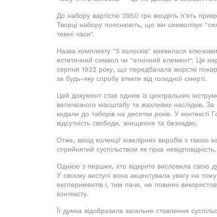
До набору вартістю 3950 грн входять п'ять прикр
Творці набору пояснюють, що він символізує "силу
темні часи".
Назва комплекту "5 колосків" виявилася ключови
естетичний символ чи "етнічний елемент". Це н
серпня 1932 року, що передбачала жорсткі пока
за будь-яку спробу втекти від голодної смерті.
Цей документ став одним із центральних інструм
величезного масштабу та жахливих наслідків. За 
кидали до таборів на десятки років. У контексті 
відсутність свободи, знищення та безнадію.
Отже, вихід колекції ювелірних виробів з такою
сприйнятий суспільством як гірка невідповідність
Однією з перших, хто відкрито висловила свою д
У своєму виступі вона акцентувала увагу на то
експериментів і, тим паче, не повинні використо
контексту.
Її думка відобразила загальне ставлення суспіль