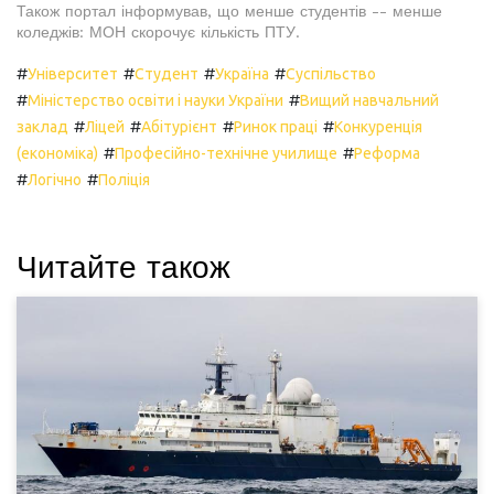
Також портал інформував, що менше студентів -- менше
коледжів: МОН скорочує кількість ПТУ.
#
#
#
#
Університет
Студент
Україна
Суспільство
#
#
Міністерство освіти і науки України
Вищий навчальний
#
#
#
#
заклад
Ліцей
Абітурієнт
Ринок праці
Конкуренція
#
#
(економіка)
Професійно-технічне училище
Реформа
#
#
Логічно
Поліція
Читайте також