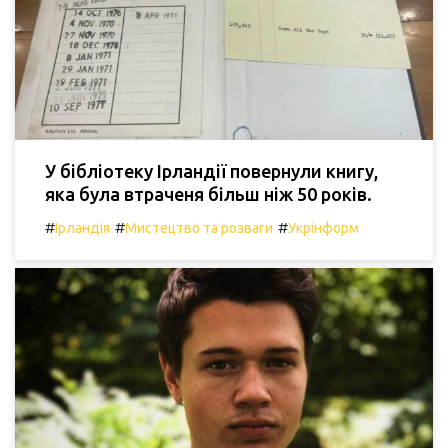
У бібліотеку Ірландії повернули книгу,
яка була втраченя більш ніж 50 років.
#
#
#
Ірландія
Мистецтво та розваги
Укрінформ