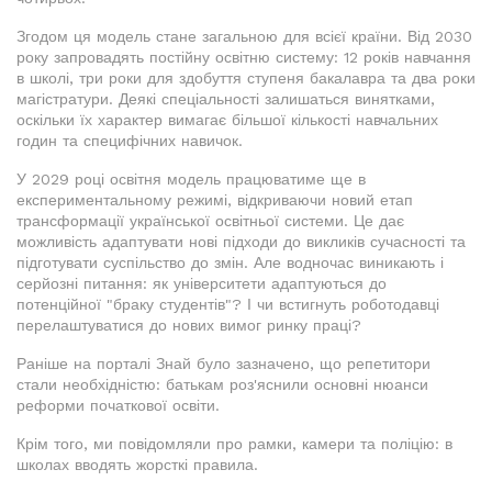
Згодом ця модель стане загальною для всієї країни. Від 2030
року запровадять постійну освітню систему: 12 років навчання
в школі, три роки для здобуття ступеня бакалавра та два роки
магістратури. Деякі спеціальності залишаться винятками,
оскільки їх характер вимагає більшої кількості навчальних
годин та специфічних навичок.
У 2029 році освітня модель працюватиме ще в
експериментальному режимі, відкриваючи новий етап
трансформації української освітньої системи. Це дає
можливість адаптувати нові підходи до викликів сучасності та
підготувати суспільство до змін. Але водночас виникають і
серйозні питання: як університети адаптуються до
потенційної "браку студентів"? І чи встигнуть роботодавці
перелаштуватися до нових вимог ринку праці?
Раніше на порталі Знай було зазначено, що репетитори
стали необхідністю: батькам роз'яснили основні нюанси
реформи початкової освіти.
Крім того, ми повідомляли про рамки, камери та поліцію: в
школах вводять жорсткі правила.