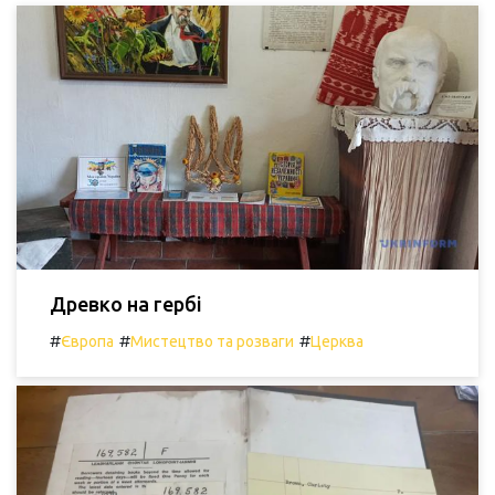
Древко на гербі
#
#
#
Європа
Мистецтво та розваги
Церква