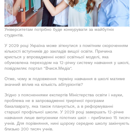
Університетам потрібно буде конкурувати за майбутніх
студентів.
У 2029 році Україна може зіткнутися з помітним скороченням
кількості вступників до закладів вищої освіти. Причина
криється у впровадженні нової освітньої моделі, яка
обумовлена переходом на 12-річну систему навчання у школі,
повідомляє портал "Вчися.Медіа".
Отже, чому ж подовження терміну навчання в школі матиме
значний вплив на кількість абітурієнтів?
Згідно з поясненнями експертів Міністерства освіти і науки,
проблема не в запровадженні трирічної програми
бакалаврату, яка також планується, а в реформуванні
старшої профільної школи. У 2029 році завершать 12-річне
навчання лише випускники пілотних шкіл - приблизно 15 тисяч
учнів. Для порівняння, нині щороку середню школу закінчують
близько 200 тисяч учнів.