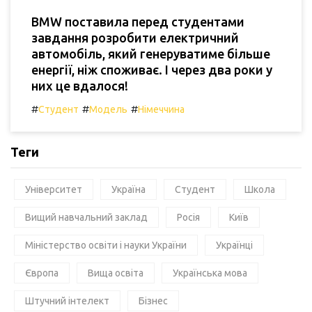
BMW поставила перед студентами
завдання розробити електричний
автомобіль, який генеруватиме більше
енергії, ніж споживає. І через два роки у
них це вдалося!
#
#
#
Студент
Модель
Німеччина
Теги
Університет
Україна
Студент
Школа
Вищий навчальний заклад
Росія
Київ
Міністерство освіти і науки України
Українці
Європа
Вища освіта
Українська мова
Штучний інтелект
Бізнес