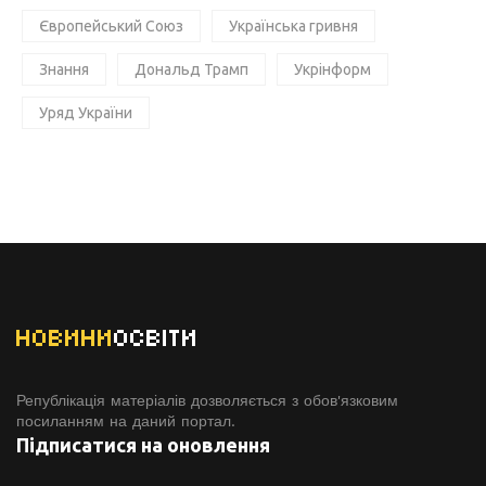
Європейський Союз
Українська гривня
Знання
Дональд Трамп
Укрінформ
Уряд України
НОВИНИ
ОСВІТИ
Републікація матеріалів дозволяється з обов'язковим
посиланням на даний портал.
Підписатися на оновлення