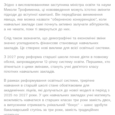
Згідно з висловлюваннями заступника міністра освіти та науки
Миколи Трофименка, ці нововведення можуть істотно змінити
підходи до вступної кампанії. Він передбачає виникнення
явища, яке можна назвати "оберненою конкуренцією", коли
навчальні заклади самі почнуть активно залучати абітурієнтів,
а не чекати, поки ті звернуться до них.
Слід також зазначити, що демографічні та економічні зміни
значно ускладнюють фінансове становище навчальних
закладів. Це створює нові виклики для всієї освітньої системи.
З 2027 року реформа старшої школи почне діяти в повному
обсязі, запроваджуючи 12-річну систему освіти. Першими, хто
зіткнеться з цими змінами, стануть учні дев'ятого класу
пілотних навчальних закладів.
В рамках реформування освітньої системи, трирічне
навчання в старшій школі стане обов'язковим для
академічних ліцеїв, які долучаться до нової моделі в період з
2025 по 2027 роки. У цих навчальних закладах учні матимуть
можливість навчатися в старших класах три роки замість двох,
а випускники отримають унікальний "бонус" – шанс здобути
бакалаврський ступінь за три роки, замість традиційних
чотирьох.