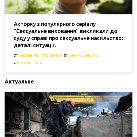
Акторку з популярного серіалу
"Сексуальне виховання" викликали до
суду у справі про сексуальне насильство:
деталі ситуації.
#
#
Мистецтво та розваги
Вільям Шекспір
#
Насильство
Актуальне