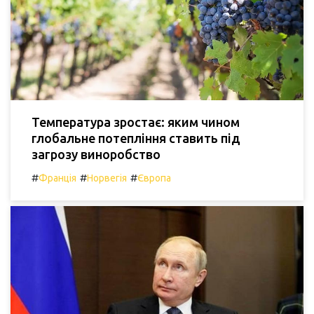
Температура зростає: яким чином
глобальне потепління ставить під
загрозу виноробство
#
#
#
Франція
Норвегія
Європа