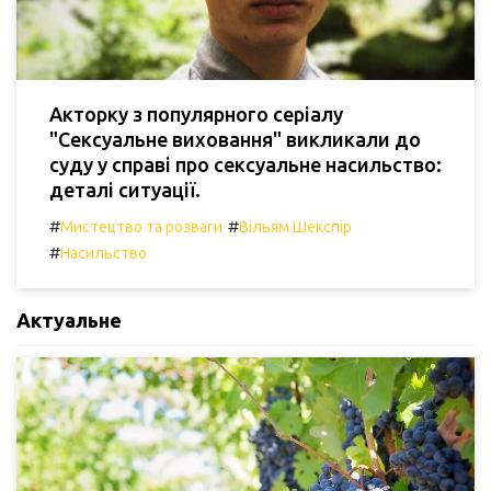
Акторку з популярного серіалу
"Сексуальне виховання" викликали до
суду у справі про сексуальне насильство:
деталі ситуації.
#
#
Мистецтво та розваги
Вільям Шекспір
#
Насильство
Актуальне