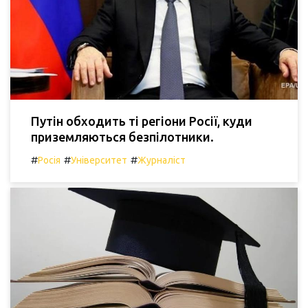
Путін обходить ті регіони Росії, куди
приземляються безпілотники.
#
#
#
Росія
Університет
Журналіст