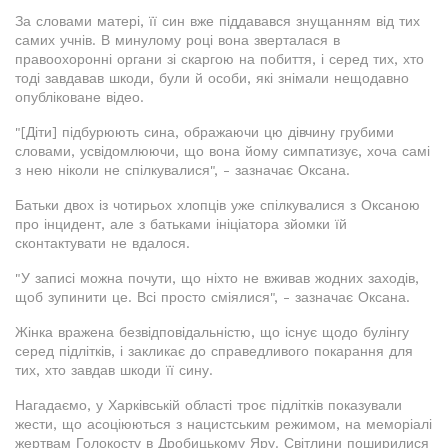
За словами матері, її син вже піддавався знущанням від тих
самих учнів. В минулому році вона зверталася в
правоохоронні органи зі скаргою на побиття, і серед тих, хто
тоді завдавав шкоди, були й особи, які знімали нещодавно
опубліковане відео.
"[Діти] підбурюють сина, ображаючи цю дівчину грубими
словами, усвідомлюючи, що вона йому симпатизує, хоча самі
з нею ніколи не спілкувалися", - зазначає Оксана.
Батьки двох із чотирьох хлопців уже спілкувалися з Оксаною
про інцидент, але з батьками ініціатора зйомки їй
сконтактувати не вдалося.
"У записі можна почути, що ніхто не вживав жодних заходів,
щоб зупинити це. Всі просто сміялися", - зазначає Оксана.
Жінка вражена безвідповідальністю, що існує щодо булінгу
серед підлітків, і закликає до справедливого покарання для
тих, хто завдав шкоди її сину.
Нагадаємо, у Харківській області троє підлітків показували
жести, що асоціюються з нацистським режимом, на меморіалі
жертвам Голокосту в Дробицькому Яру. Світлини поширилися