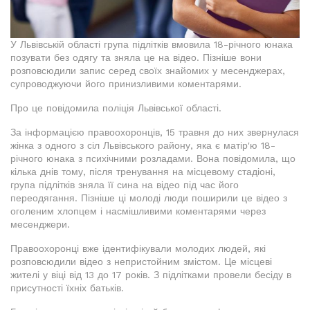
У Львівській області група підлітків вмовила 18-річного юнака
позувати без одягу та зняла це на відео. Пізніше вони
розповсюдили запис серед своїх знайомих у месенджерах,
супроводжуючи його принизливими коментарями.
Про це повідомила поліція Львівської області.
За інформацією правоохоронців, 15 травня до них звернулася
жінка з одного з сіл Львівського району, яка є матір'ю 18-
річного юнака з психічними розладами. Вона повідомила, що
кілька днів тому, після тренування на місцевому стадіоні,
група підлітків зняла її сина на відео під час його
переодягання. Пізніше ці молоді люди поширили це відео з
оголеним хлопцем і насмішливими коментарями через
месенджери.
Правоохоронці вже ідентифікували молодих людей, які
розповсюдили відео з непристойним змістом. Це місцеві
жителі у віці від 13 до 17 років. З підлітками провели бесіду в
присутності їхніх батьків.