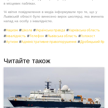
в місцевих пабліках.
14 квітня повідомлення в медіа інформували про те, що у
Львівській області було винесено вирок школярці, яка вчинила
напад на особу з інвалідністю.
#
#
#
#
Нацизм
Школа
Українська правда
Харківська область
#
#
#
#
Інвалідність
Телефон
Львівська область
Голокост
#
#
#
Аутизм
Адміністративне правопорушення
Дробицький Яр
Читайте також