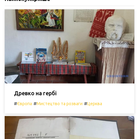
Древко на гербі
#
#
#
Європа
Мистецтво та розваги
Церква