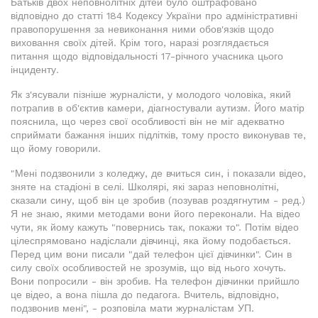
Батьків двох неповнолітніх дітей було оштрафовано
відповідно до статті 184 Кодексу України про адміністративні
правопорушення за невиконання ними обов'язків щодо
виховання своїх дітей. Крім того, наразі розглядається
питання щодо відповідальності 17-річного учасника цього
інциденту.
Як з'ясували пізніше журналісти, у молодого чоловіка, який
потрапив в об'єктив камери, діагностували аутизм. Його матір
пояснила, що через свої особливості він не міг адекватно
сприймати бажання інших підлітків, тому просто виконував те,
що йому говорили.
"Мені подзвонили з коледжу, де вчиться син, і показали відео,
зняте на стадіоні в селі. Школярі, які зараз неповнолітні,
сказали сину, щоб він це зробив (позував роздягнутим - ред.)
Я не знаю, якими методами вони його переконали. На відео
чути, як йому кажуть "повернись так, покажи то". Потім відео
цілеспрямовано надіслали дівчинці, яка йому подобається.
Перед цим вони писали "дай телефон цієї дівчинки". Син в
силу своїх особливостей не зрозумів, що від нього хочуть.
Вони попросили - він зробив. На телефон дівчинки прийшло
це відео, а вона пішла до педагога. Вчитель, відповідно,
подзвонив мені", - розповіла мати журналістам УП.