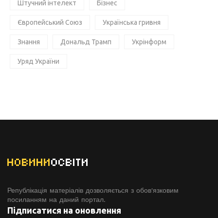
Штучний інтелект
Бізнес
Європейський Союз
Українська гривня
Знання
Дональд Трамп
Укрінформ
Уряд України
НОВИНИ
ОСВІТИ
Републікація матеріалів дозволяється з обов'язковим
посиланням на даний портал.
Підписатися на оновлення