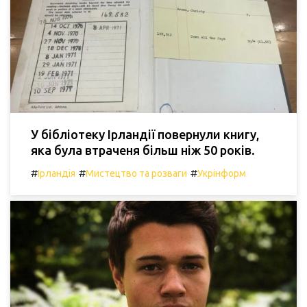
У бібліотеку Ірландії повернули книгу,
яка була втраченя більш ніж 50 років.
#
#
#
Ірландія
Мистецтво та розваги
Укрінформ