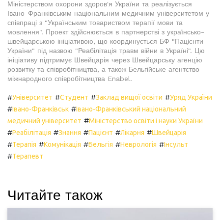
Міністерством охорони здоров'я України та реалізується
Івано-Франківським національним медичним університетом у
співпраці з "Українським товариством терапії мови та
мовлення". Проект здійснюється в партнерстві з українсько-
швейцарською ініціативою, що координується БФ "Пацієнти
України" під назвою "Реабілітація травм війни в Україні". Цю
ініціативу підтримує Швейцарія через Швейцарську агенцію
розвитку та співробітництва, а також Бельгійське агентство
міжнародного співробітництва Enabel.
#
#
#
#
Університет
Студент
Заклад вищої освіти
Уряд України
#
#
Івано-Франківськ
Івано-Франківський національний
#
медичний університет
Міністерство освіти і науки України
#
#
#
#
#
Реабілітація
Знання
Пацієнт
Лікарня
Швейцарія
#
#
#
#
#
Терапія
Комунікація
Бельгія
Неврологія
Інсульт
#
Терапевт
Читайте також