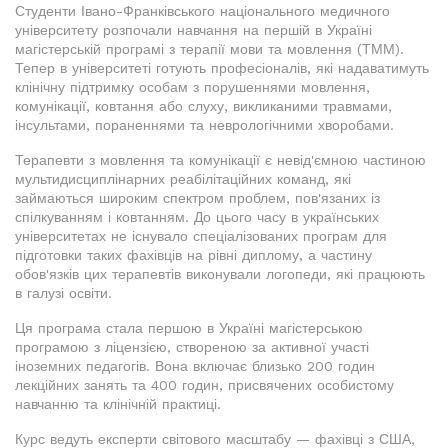
Студенти Івано-Франківського національного медичного
університету розпочали навчання на першій в Україні
магістерській програмі з терапії мови та мовлення (ТММ).
Тепер в університеті готують професіоналів, які надаватимуть
клінічну підтримку особам з порушеннями мовлення,
комунікації, ковтання або слуху, викликаними травмами,
інсультами, пораненнями та неврологічними хворобами.
Терапевти з мовлення та комунікації є невід'ємною частиною
мультидисциплінарних реабілітаційних команд, які
займаються широким спектром проблем, пов'язаних із
спілкуванням і ковтанням. До цього часу в українських
університетах не існувало спеціалізованих програм для
підготовки таких фахівців на рівні диплому, а частину
обов'язків цих терапевтів виконували логопеди, які працюють
в галузі освіти.
Ця програма стала першою в Україні магістерською
програмою з ліцензією, створеною за активної участі
іноземних педагогів. Вона включає близько 200 годин
лекційних занять та 400 годин, присвячених особистому
навчанню та клінічній практиці.
Курс ведуть експерти світового масштабу — фахівці з США,