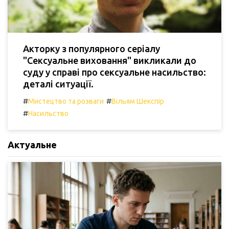
Акторку з популярного серіалу
"Сексуальне виховання" викликали до
суду у справі про сексуальне насильство:
деталі ситуації.
#
#
Мистецтво та розваги
Вільям Шекспір
#
Насильство
Актуальне