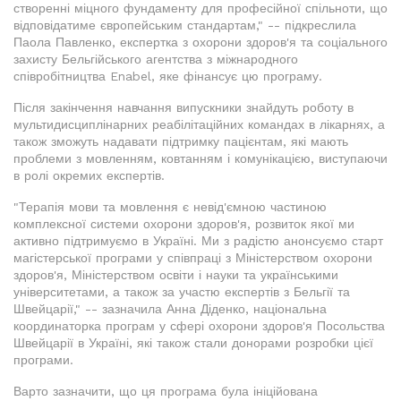
створенні міцного фундаменту для професійної спільноти, що
відповідатиме європейським стандартам," -- підкреслила
Паола Павленко, експертка з охорони здоров'я та соціального
захисту Бельгійського агентства з міжнародного
співробітництва Enabel, яке фінансує цю програму.
Після закінчення навчання випускники знайдуть роботу в
мультидисциплінарних реабілітаційних командах в лікарнях, а
також зможуть надавати підтримку пацієнтам, які мають
проблеми з мовленням, ковтанням і комунікацією, виступаючи
в ролі окремих експертів.
"Терапія мови та мовлення є невід'ємною частиною
комплексної системи охорони здоров'я, розвиток якої ми
активно підтримуємо в Україні. Ми з радістю анонсуємо старт
магістерської програми у співпраці з Міністерством охорони
здоров'я, Міністерством освіти і науки та українськими
університетами, а також за участю експертів з Бельгії та
Швейцарії," -- зазначила Анна Діденко, національна
координаторка програм у сфері охорони здоров'я Посольства
Швейцарії в Україні, які також стали донорами розробки цієї
програми.
Варто зазначити, що ця програма була ініційована