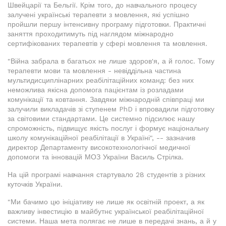
Швейцарії та Бельгії. Крім того, до навчального процесу
залучені українські терапевти з мовлення, які успішно
пройшли першу інтенсивну програму підготовки. Практичні
заняття проходитимуть під наглядом міжнародно
сертифікованих терапевтів у сфері мовлення та мовлення.
"Війна забрала в багатьох не лише здоров'я, а й голос. Тому
терапевти мови та мовлення - невіддільна частина
мультидисциплінарних реабілітаційних команд: без них
неможлива якісна допомога пацієнтам із розладами
комунікації та ковтання. Завдяки міжнародній співпраці ми
залучили викладачів зі ступенем PhD і впровадили підготовку
за світовими стандартами. Це системно підсилює нашу
спроможність, підвищує якість послуг і формує національну
школу комунікаційної реабілітації в Україні", -- зазначив
директор Департаменту високотехнологічної медичної
допомоги та інновацій МОЗ України Василь Стрілка.
На цій програмі навчання стартувало 28 студентів з різних
куточків України.
"Ми бачимо цю ініціативу не лише як освітній проект, а як
важливу інвестицію в майбутнє української реабілітаційної
системи. Наша мета полягає не лише в передачі знань, а й у