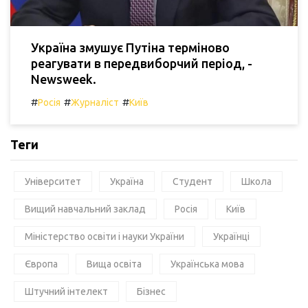
Україна змушує Путіна терміново
реагувати в передвиборчий період, -
Newsweek.
#
#
#
Росія
Журналіст
Київ
Теги
Університет
Україна
Студент
Школа
Вищий навчальний заклад
Росія
Київ
Міністерство освіти і науки України
Українці
Європа
Вища освіта
Українська мова
Штучний інтелект
Бізнес