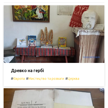
Древко на гербі
#
#
#
Європа
Мистецтво та розваги
Церква