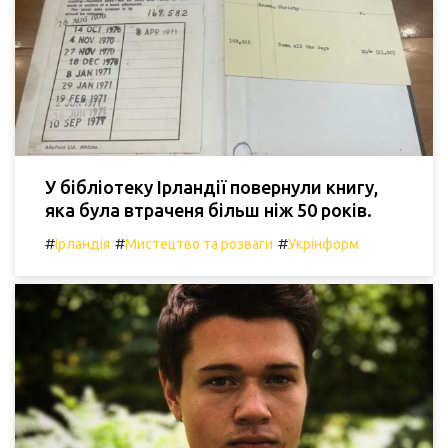
У бібліотеку Ірландії повернули книгу,
яка була втраченя більш ніж 50 років.
#
#
#
Ірландія
Мистецтво та розваги
Укрінформ