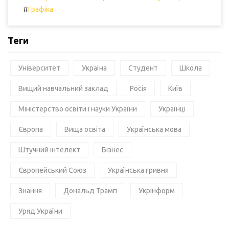
#
Графіка
Теги
Університет
Україна
Студент
Школа
Вищий навчальний заклад
Росія
Київ
Міністерство освіти і науки України
Українці
Європа
Вища освіта
Українська мова
Штучний інтелект
Бізнес
Європейський Союз
Українська гривня
Знання
Дональд Трамп
Укрінформ
Уряд України