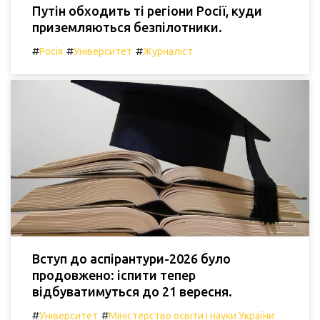
Путін обходить ті регіони Росії, куди
приземляються безпілотники.
#
#
#
Росія
Університет
Журналіст
Вступ до аспірантури-2026 було
продовжено: іспити тепер
відбуватимуться до 21 вересня.
#
#
Університет
Міністерство освіти і науки України