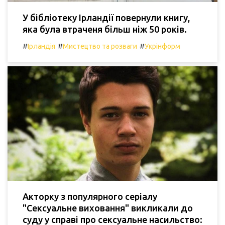
У бібліотеку Ірландії повернули книгу,
яка була втраченя більш ніж 50 років.
#
#
#
Ірландія
Мистецтво та розваги
Укрінформ
Акторку з популярного серіалу
"Сексуальне виховання" викликали до
суду у справі про сексуальне насильство: