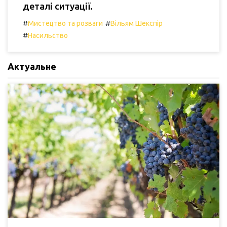
деталі ситуації.
#
#
Мистецтво та розваги
Вільям Шекспір
#
Насильство
Актуальне