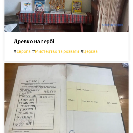
Древко на гербі
#
#
#
Європа
Мистецтво та розваги
Церква