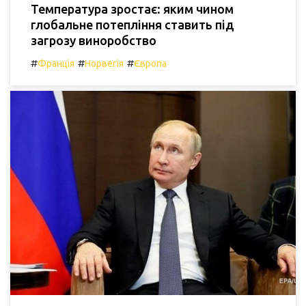
Температура зростає: яким чином
глобальне потепління ставить під
загрозу виноробство
#
#
#
Франція
Норвегія
Європа