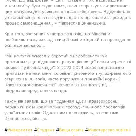
"Ясно, що відраховані – це ті "студенти", які насправді не
мали наміру бути студентами, а лише прагнули скористатися
цим статусом для уникнення інших зобов'язань. Відсутність їх
у системі вищої освіти свідчить про те, що система проходить
процес самоочищення", - підкреслив Винницький.
Крім того, заступник міністра розповів, що Міносвіти
позбавило низку закладів вищої освіти ліцензій на проведення
освітньої діяльності.
"Ми не зупиняємося у боротьбі з недоброчесними
практиками, що підривають репутацію вищої освіти через свої
фейкові "учбові заклади". У 2023-2024 роках вони активно
приймали на навчання чоловіків призовного віку, зокрема осіб
старших за 30 років, часто порушуючи ліцензійні норми і
відкрито оголошуючи свої тарифи за такі послуги", -
підкреслив представник влади.
Також він заявив, що за поданням ДСЯР правоохоронці
порушили вісім кримінальних проваджень щодо посадовців
українських вишів. Однак таких проваджень, за словами
Винницького, більше.
#
#
#
#
Університет
Студент
Вища освіта
Міністерство освіти і