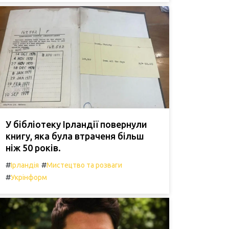
У бібліотеку Ірландії повернули
книгу, яка була втраченя більш
ніж 50 років.
#
#
Ірландія
Мистецтво та розваги
#
Укрінформ