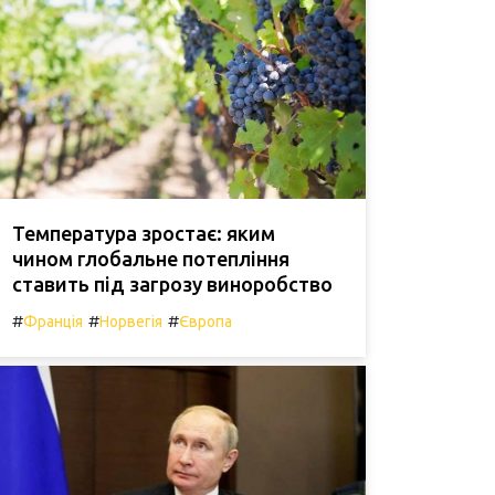
Температура зростає: яким
чином глобальне потепління
ставить під загрозу виноробство
#
#
#
Франція
Норвегія
Європа