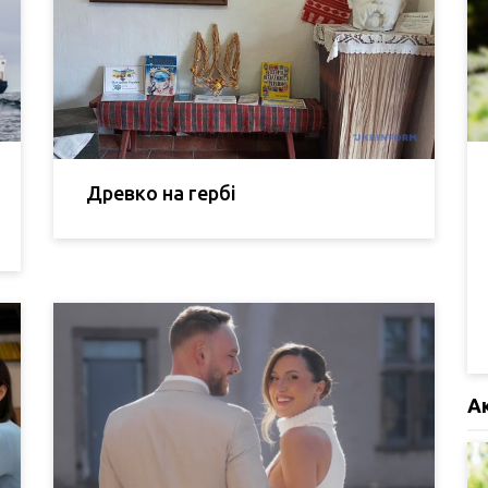
Древко на гербі
А