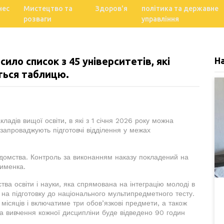
нес
Мистецтво та
Здоров'я
політика та державне
розваги
управління
сило список з 45 університетів, які
Н
ться таблицю.
кладів вищої освіти, в які з 1 січня 2026 року можна
 запроваджують підготовчі відділення у межах
відомства. Контроль за виконанням наказу покладений на
фименка.
тва освіти і науки, яка спрямована на інтеграцію молоді в
 на підготовку до національного мультипредметного тесту.
 місяців і включатиме три обов’язкові предмети, а також
 На вивчення кожної дисципліни буде відведено 90 годин