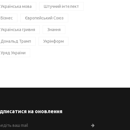
Українська мова
Штучний інтелект
Бізнес
Європейський Союз
Українська гривня
Знання
Дональд Трамп
Укрінформ
Уряд України
ідписатися на оновлення