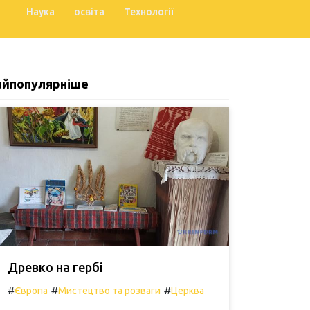
Наука
освіта
Технології
айпопулярніше
Древко на гербі
#
#
#
Європа
Мистецтво та розваги
Церква