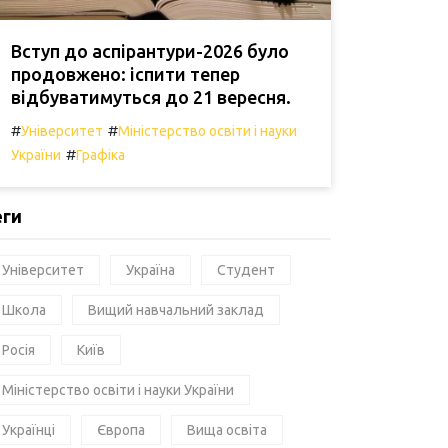
Вступ до аспірантури-2026 було
продовжено: іспити тепер
відбуватимуться до 21 вересня.
#
#
Університет
Міністерство освіти і науки
#
України
Графіка
еги
Університет
Україна
Студент
Школа
Вищий навчальний заклад
Росія
Київ
Міністерство освіти і науки України
Українці
Європа
Вища освіта