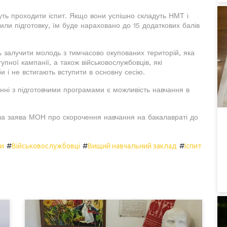
уть проходити іспит. Якщо вони успішно складуть НМТ і
дили підготовку, їм буде нараховано до 15 додаткових балів
 залучити молодь з тимчасово окупованих територій, яка
упної кампанії, а також військовослужбовців, які
и і не встигають вступити в основну сесію.
нні з підготовчими програмами є можливість навчання в
ла заява МОН про скорочення навчання на бакалавраті до
#
#
#
ни
Військовослужбовці
Вищий навчальний заклад
Іспит