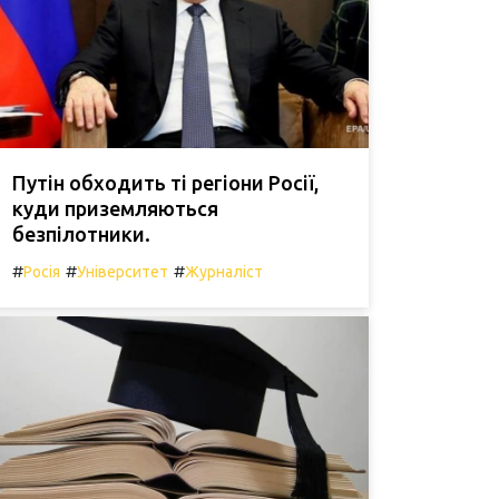
Путін обходить ті регіони Росії,
куди приземляються
безпілотники.
#
#
#
Росія
Університет
Журналіст