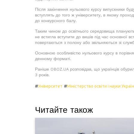
Після закінчення нульового курсу випускники буд
вступлять до того ж університету, в якому прохо
до конкурсного балу.
Таким чином до освітнього середовища планують
не встигла вступити до вишів під час основної вст
повертаються з полону або звільняються зі служб
Основною особливістю нульового курсу в порівня
денному форматі.
Раніше OBOZ.UA розповідав, що українців обури
3 років.
#
#
Університет
Міністерство освіти і науки Украї
Читайте також