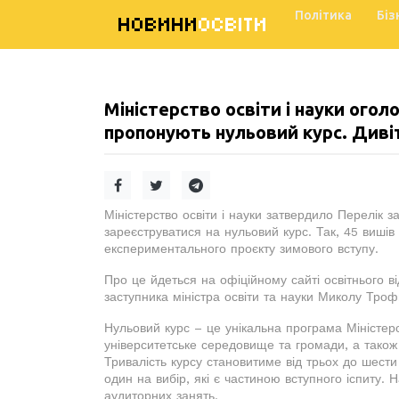
Політика
Біз
НОВИНИ
ОСВІТИ
Міністерство освіти і науки оголо
пропонують нульовий курс. Диві
Міністерство освіти і науки затвердило Перелік за
зареєструватися на нульовий курс. Так, 45 вишів
експериментального проєкту зимового вступу.
Про це йдеться на офіційному сайті освітнього 
заступника міністра освіти та науки Миколу Тро
Нульовий курс – це унікальна програма Міністерс
університетське середовище та громади, а також
Тривалість курсу становитиме від трьох до шести
один на вибір, які є частиною вступного іспиту.
аудиторних занять.