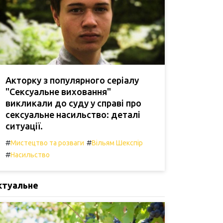
Акторку з популярного серіалу
"Сексуальне виховання"
викликали до суду у справі про
сексуальне насильство: деталі
ситуації.
#
#
Мистецтво та розваги
Вільям Шекспір
#
Насильство
ктуальне