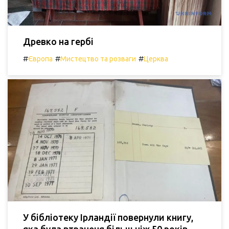
Древко на гербі
#
#
#
Європа
Мистецтво та розваги
Церква
У бібліотеку Ірландії повернули книгу,