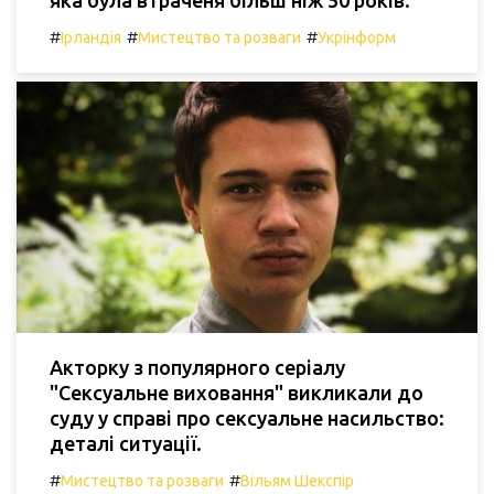
яка була втраченя більш ніж 50 років.
#
#
#
Ірландія
Мистецтво та розваги
Укрінформ
Акторку з популярного серіалу
"Сексуальне виховання" викликали до
суду у справі про сексуальне насильство:
деталі ситуації.
#
#
Мистецтво та розваги
Вільям Шекспір