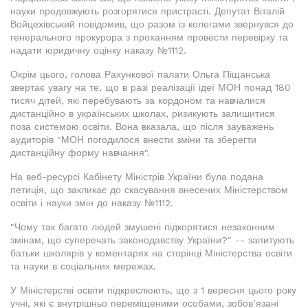
науки продовжують розгорятися пристрасті. Депутат Віталій
Войцехівський повідомив, що разом із колегами звернувся до
генерального прокурора з проханням провести перевірку та
надати юридичну оцінку наказу №1112.
Окрім цього, голова Рахункової палати Ольга Піщанська
звертає увагу на те, що в разі реалізації ідеї МОН понад 180
тисяч дітей, які перебувають за кордоном та навчалися
дистанційно в українських школах, ризикують залишитися
поза системою освіти. Вона вказала, що після зауважень
аудиторів "МОН погодилося внести зміни та зберегти
дистанційну форму навчання".
На веб-ресурсі Кабінету Міністрів України була подана
петиція, що закликає до скасування внесених Міністерством
освіти і науки змін до наказу №1112.
"Чому так багато людей змушені підкорятися незаконним
змінам, що суперечать законодавству України?" -- запитують
батьки школярів у коментарях на сторінці Міністерства освіти
та науки в соціальних мережах.
У Міністерстві освіти підкреслюють, що з 1 вересня цього року
учні, які є внутрішньо переміщеними особами, зобов’язані