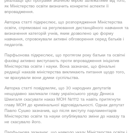
реалізації цієї програми значною мірою залежатиме від того,
як Міністерство освіти визначить конкретні аспекти її
впровадження.
Авторка статті підкреслює, що розпорядження Міністерства
освіти, спрямовані на регулювання дистанційного навчання та
визначення категорій учнів, яким дозволено цю форму
навчання, спровокували активні обговорення серед батьків і
педагогів.
Парфьонова підкреслює, що протягом року батьки та освітні
фахівці активно виступають проти впровадження ініціатив
Міністерства освіти і науки. Вона зазначає, що фінальні
редакції наказів міністерства викликають питання щодо того,
чи врахували вони думки суспільства.
Авторка статті повідомляє, що 30 народних депутатів
нещодавно закликали главу українського уряду Дениса
Шмигаля скасувати наказ МОН №1112 та навіть притягнути
главу МОН до кримінальної відповідальності. Однак депутат
Павло Сушко зазначив, що після виступу парламентарів
Міністерство освіти та науки опублікувало зміни до наказу та
не скасувало його.
Парфьонова зазначає, що навколо указу Міністерства освіти і