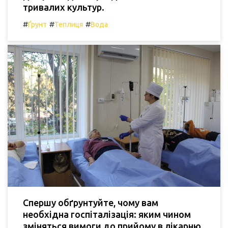
тривалих культур.
#
#
#
Ґрунт
Теплиця
Вода
Спершу обґрунтуйте, чому вам
необхідна госпіталізація: яким чином
зміняться вимоги до прийому в лікарню.