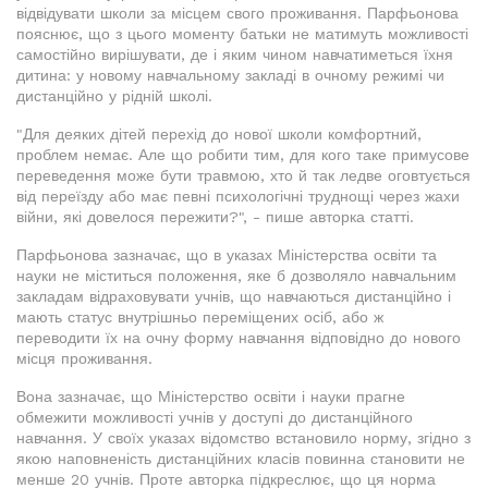
відвідувати школи за місцем свого проживання. Парфьонова
пояснює, що з цього моменту батьки не матимуть можливості
самостійно вирішувати, де і яким чином навчатиметься їхня
дитина: у новому навчальному закладі в очному режимі чи
дистанційно у рідній школі.
"Для деяких дітей перехід до нової школи комфортний,
проблем немає. Але що робити тим, для кого таке примусове
переведення може бути травмою, хто й так ледве оговтується
від переїзду або має певні психологічні труднощі через жахи
війни, які довелося пережити?", - пише авторка статті.
Парфьонова зазначає, що в указах Міністерства освіти та
науки не міститься положення, яке б дозволяло навчальним
закладам відраховувати учнів, що навчаються дистанційно і
мають статус внутрішньо переміщених осіб, або ж
переводити їх на очну форму навчання відповідно до нового
місця проживання.
Вона зазначає, що Міністерство освіти і науки прагне
обмежити можливості учнів у доступі до дистанційного
навчання. У своїх указах відомство встановило норму, згідно з
якою наповненість дистанційних класів повинна становити не
менше 20 учнів. Проте авторка підкреслює, що ця норма