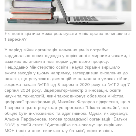
Які нові ініціативи може реалізувати міністерство починаючи з
1 вересня?
У період війни організація навчання учнів потребує
кардинально нових підходів у порівнянні з мирними часами, і
важливо встановити нові норми для цього процесу.
Нещодавно Міністерство освіти і науки України вирішило
вжити заходів у цьому напрямку, затвердивши оновлення до
наказів, що регулюють дистанційне навчання в умовах війни,
зокрема накази №1115 від 8 вересня 2020 року та №1112 від 7
серпня 2024 року. Віцепрем'єр-міністр з інновацій, освіти,
науки та технологій, який також виконує обов'язки міністра
цифрової трансформації, Михайло Федоров підкреслив, що з
1 вересня цього року стартує програма "Школа офлайн", яка
обіцяє бути інклюзивною та адаптивною. Однак, як зауважує
Альона Парфьонова, голова громадської організації "Батьки
SOS", у своїй статті "Дистанційка по-новому: що вирішило
МОН і які питання виникають у батьків", ефективність