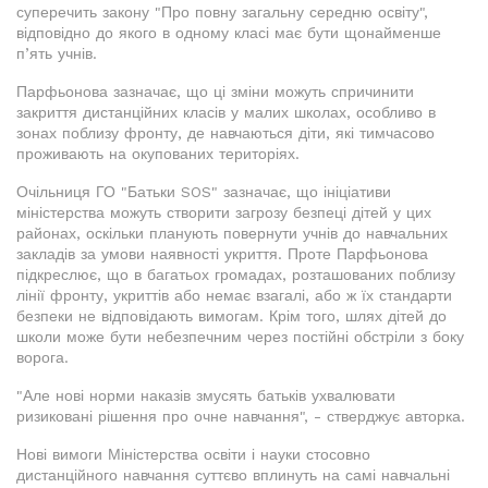
суперечить закону "Про повну загальну середню освіту",
відповідно до якого в одному класі має бути щонайменше
п’ять учнів.
Парфьонова зазначає, що ці зміни можуть спричинити
закриття дистанційних класів у малих школах, особливо в
зонах поблизу фронту, де навчаються діти, які тимчасово
проживають на окупованих територіях.
Очільниця ГО "Батьки SOS" зазначає, що ініціативи
міністерства можуть створити загрозу безпеці дітей у цих
районах, оскільки планують повернути учнів до навчальних
закладів за умови наявності укриття. Проте Парфьонова
підкреслює, що в багатьох громадах, розташованих поблизу
лінії фронту, укриттів або немає взагалі, або ж їх стандарти
безпеки не відповідають вимогам. Крім того, шлях дітей до
школи може бути небезпечним через постійні обстріли з боку
ворога.
"Але нові норми наказів змусять батьків ухвалювати
ризиковані рішення про очне навчання", - стверджує авторка.
Нові вимоги Міністерства освіти і науки стосовно
дистанційного навчання суттєво вплинуть на самі навчальні