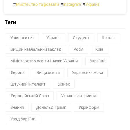
#
#
#
Мистецтво та розваги
Instagram
Україна
Теги
Університет
Україна
Студент
Школа
Вищий навчальний заклад
Росія
Київ
Міністерство освіти і науки України
Українці
Європа
Вища освіта
Українська мова
Штучний інтелект
Бізнес
Європейський Союз
Українська гривня
Знання
Дональд Трамп
Укрінформ
Уряд України