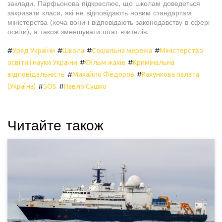
заклади. Парфьонова підкреслює, що школам доведеться
закривати класи, які не відповідають новим стандартам
міністерства (хоча вони і відповідають законодавству в сфері
освіти), а також зменшувати штат вчителів.
#
#
#
#
Уряд України
Школа
Соціальна мережа
Міністерство
#
#
освіти і науки України
Фільм жахів
Кримінальна
#
#
відповідальність
Михайло Федоров
Рахункова палата
#
#
(Україна)
SOS
Павло Сушко
Читайте також