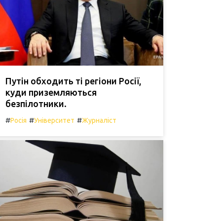
Путін обходить ті регіони Росії,
куди приземляються
безпілотники.
#
#
#
Росія
Університет
Журналіст