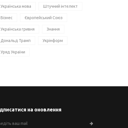
Українська мова
Штучний інтелект
Бізнес
Європейський Союз
Українська гривня
Знання
Дональд Трамп
Укрінформ
Уряд України
ідписатися на оновлення