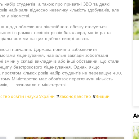
 набір студентів, а також про приватні ЗВО та деякі
оків набирали відносно невелику кількість здобувачів, але
ли у відомстві.
ня щодо обмеження ліцензійного обсягу стосується
ьності в рамках освітніх рівнів бакалавра, магістра та
еціальностями на цих щаблях вищої освіти.
 якості навчання. Держава повинна забезпечити
имогами ліцензування, навчальні заклади зобов'язані
ні зміни у складі викладачів або інші обставини, що стали
инципу безстрокового ліцензування. Однак, якщо
 протягом кількох років набір студентів не перевищує 400,
 тому Міністерство має обов'язок переглянути кількість
ків, — зазначили в міністерстві.
#
#
ство освіти і науки України
Законодавство
Вищий
А