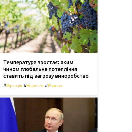
Температура зростає: яким
чином глобальне потепління
ставить під загрозу виноробство
#
#
#
Франція
Норвегія
Європа