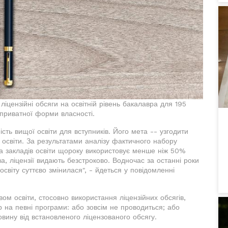
 ліцензійні обсяги на освітній рівень бакалавра для 195
 приватної форми власності.
ть вищої освіти для вступників. Його мета -- узгодити
 освіти. За результатами аналізу фактичного набору
ка закладів освіти щороку використовує менше ніж 50%
а, ліцензії видають безстроково. Водночас за останні роки
світу суттєво змінилася", - йдеться у повідомленні
ом освіти, стосовно використання ліцензійних обсягів,
р на певні програми: або зовсім не проводиться; або
овину від встановленого ліцензованого обсягу.