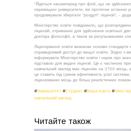
"Йдеться насамперед про філії, що не здійснюють
переміщені університети, які протягом останніх р
продовжували зберігати "роздуті" ліцензії", - дода
Міністерство освіти повідомило, що розпоряджен
ліцензій, отриманих для здійснення освітньої діял
доктора філософії, а також за регульованими сп
Ліцензування освіти визначає основні стандарти
справедливий доступ до вищої освіти. Згідно з в
інформувати Міністерство освіти і науки про знач
підставою для видачі ліцензії. Це є частиною пр
навчальний заклад має ліцензію на 2700 місць, а
це ставить під сумнів ефективність усієї системи,
ліцензованих місць до більш реалістичних показни
#
#
#
#
Університет
Студент
Вища освіта
Міністер
навчальний заклад
Читайте також