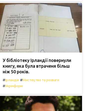
У бібліотеку Ірландії повернули
книгу, яка була втраченя більш
ніж 50 років.
#
#
Ірландія
Мистецтво та розваги
#
Укрінформ