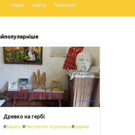
Наука
освіта
Технології
айпопулярніше
Древко на гербі
#
#
#
Європа
Мистецтво та розваги
Церква