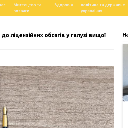
нес
Мистецтво та
Здоров'я
політика та державне
розваги
управління
до ліцензійних обсягів у галузі вищої
Н