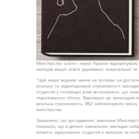
Міністерство освіти і науки України відкоригувало
закладів вищої освіти державної, комунальної та
"Цей наказ жодним чином не впливає на доступніс
реальну та задекларовану спроможності закладів
студентів у попередні роки встановлено, що низ
ліцензованого обсягу. Відповідно до законодавств
реальна спроможність ЗВО забезпечувати якісну о
міністерства.
Зазначено, що дослідження, виконане Міністерств
показало, що в деяких навчальних закладах набі
кількість зарахованих студентів є меншою за пол