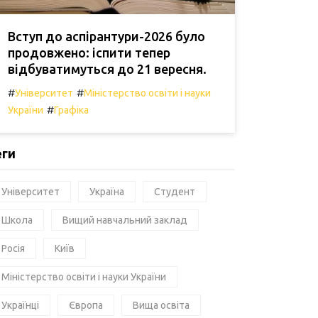
Вступ до аспірантури-2026 було
продовжено: іспити тепер
відбуватимуться до 21 вересня.
#
#
Університет
Міністерство освіти і науки
#
України
Графіка
еги
Університет
Україна
Студент
Школа
Вищий навчальний заклад
Росія
Київ
Міністерство освіти і науки України
Українці
Європа
Вища освіта