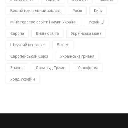
Вищий навчальний заклад
Росія
Київ
Міністерство освіти і науки України
Українці
Європа
Вища освіта
Українська мова
Штучний інтелект
Бізнес
Європейський Союз
Українська гривня
Знання
Дональд Трамп
Укрінформ
Уряд України