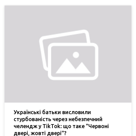
Українські батьки висловили
стурбованість через небезпечний
челендж у TikTok: що таке "Червоні
двері, жовті двері"?