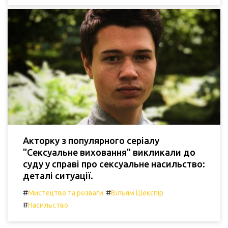
Акторку з популярного серіалу
"Сексуальне виховання" викликали до
суду у справі про сексуальне насильство:
деталі ситуації.
#
#
Мистецтво та розваги
Вільям Шекспір
#
Насильство