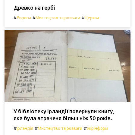
Древко на гербі
#
#
#
Європа
Мистецтво та розваги
Церква
У бібліотеку Ірландії повернули книгу,
яка була втраченя більш ніж 50 років.
#
#
#
Ірландія
Мистецтво та розваги
Укрінформ