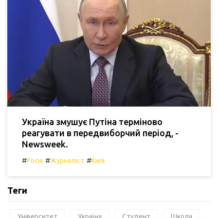
Україна змушує Путіна терміново
реагувати в передвиборчий період, -
Newsweek.
#
#
#
Росія
Журналіст
Київ
Теги
Університет
Україна
Студент
Школа