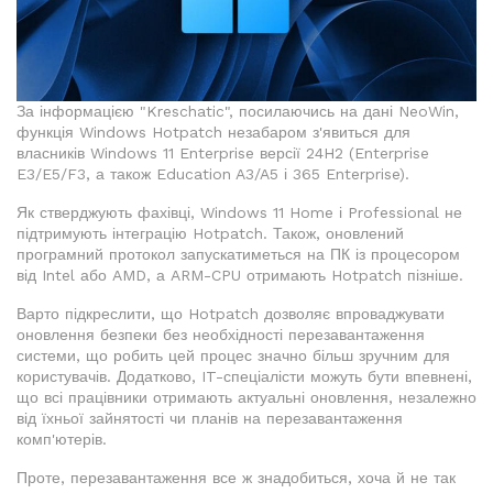
За інформацією "Kreschatic", посилаючись на дані NeoWin,
функція Windows Hotpatch незабаром з'явиться для
власників Windows 11 Enterprise версії 24H2 (Enterprise
E3/E5/F3, а також Education A3/A5 і 365 Enterprise).
Як стверджують фахівці, Windows 11 Home і Professional не
підтримують інтеграцію Hotpatch. Також, оновлений
програмний протокол запускатиметься на ПК із процесором
від Intel або AMD, а ARM-CPU отримають Hotpatch пізніше.
Варто підкреслити, що Hotpatch дозволяє впроваджувати
оновлення безпеки без необхідності перезавантаження
системи, що робить цей процес значно більш зручним для
користувачів. Додатково, IT-спеціалісти можуть бути впевнені,
що всі працівники отримають актуальні оновлення, незалежно
від їхньої зайнятості чи планів на перезавантаження
комп'ютерів.
Проте, перезавантаження все ж знадобиться, хоча й не так