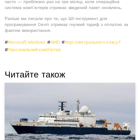
часто — приблизно раз на три місяці, коли операційна
система комп’ютерів отримає зведений пакет оновлень.
Раніше ми писали про те, що ШІ-інструмент для
програмування Devin отримає гнучкий тариф з оплатою за
фактом використання.
#
#
#
Microsoft Windows
AMD
Зорі спектрального класу F
#
Персональний комп'ютер
Читайте також